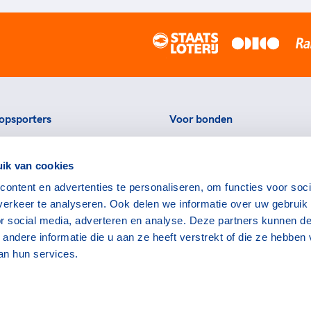
opsporters
Voor bonden
ortstatussen
Thema's
ik van cookies
eningen voor topsporters
Agenda
ontent en advertenties te personaliseren, om functies voor soci
ads en links voor
Portal
erkeer te analyseren. Ook delen we informatie over uw gebruik
rters
Nieuws
or social media, adverteren en analyse. Deze partners kunnen d
encommissie
Contact
ndere informatie die u aan ze heeft verstrekt of die ze hebben
an hun services.
bruiksvoorwaarden
Disclaimer
English
CSVN
TeamN