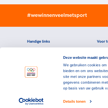
#wewinnenveelmetsport
Handige links
Voor t
Topsportevenementenbeleid
Topsp
Deze website maakt gebru
Partners
Voorzi
We gebruiken cookies om c
Werken bij NOC*NSF
Downlo
bieden en om ons websitev
topspo
Openstaande vacatures
site met onze partners vo
Atlet
Nieuws
gegevens combineren met a
op basis van uw gebruik v
Details tonen
©NOC*NSF 2026
Privacy & cookies
Ge