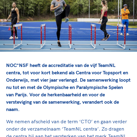
TeamNL Academie Kalender
Veilige en integere sport
Sportonderzoek
Diversiteit en inclusie
Sportakkoord II
Gezonde sportomgeving
Kennisaanbod TeamNL Experts
Duurzaamheid
TeamNL Sport Science Centre
Bekwaam sportkader
Game Changer
Vitale clubs en bestuurlijk kader
TeamNL kids
Olympische Spelen LA28
Olympische geschiedenis
Paralympische Spelen LA28
NOC*NSF heeft de accreditatie van de vijf TeamNL
Sportmatch
Europese Spelen Istanbul 2027
centra, tot voor kort bekend als Centra voor Topsport en
Onderwijs, met vier jaar verlengd. De samenwerking loopt
Clubacties
Nieuwspagina
nu tot en met de Olympische en Paralympische Spelen
Handboek Wet- en Regelgeving
Columns
Topsportbeleid
van Parijs. Voor de herkenbaarheid en voor de
Opleidingen en trainingen
versteviging van de samenwerking, verandert ook de
Topsportfinanciering
naam.
Maatschappelijke waarde topsport
High5 Stappenplan
Top teamsportcompetities
We nemen afscheid van de term ‘CTO’ en gaan verder
Sport gaat niet vanzelf
Ruimte voor sport
onder de verzamelnaam ‘TeamNL centra’. Zo dragen
de centra bij aan het versterken van het merk TeamNL,