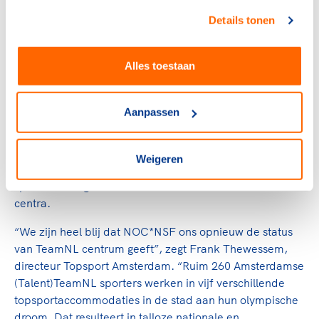
voeding en onderwijs en specialistische begeleiding
Details tonen
zoals (para-)medische begeleiding, strength &
conditioning, voedingsbegeleiding en topsportleefstijl
coaching dicht bij elkaar.
Alles toestaan
De vijf TeamNL centra faciliteren momenteel 77
Aanpassen
topsport- en opleidingsprogramma’s. Daartoe behoren
olympische en paralympische sporten, maar ook niet-
olympische sporten. In totaal maken meer dan duizend
Weigeren
topsporters en talentvolle sporters van ongeveer 30
sportbonden gebruik van de faciliteiten van de TeamNL
centra.
“We zijn heel blij dat NOC*NSF ons opnieuw de status
van TeamNL centrum geeft”, zegt Frank Thewessem,
directeur Topsport Amsterdam. “Ruim 260 Amsterdamse
(Talent)TeamNL sporters werken in vijf verschillende
topsportaccommodaties in de stad aan hun olympische
droom. Dat resulteert in talloze nationale en