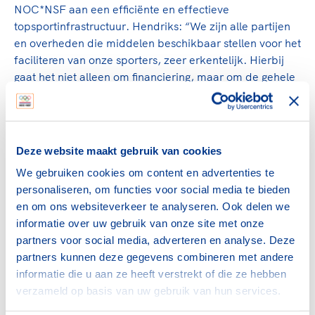
NOC*NSF aan een efficiënte en effectieve
topsportinfrastructuur. Hendriks: “We zijn alle partijen
en overheden die middelen beschikbaar stellen voor het
faciliteren van onze sporters, zeer erkentelijk. Hierbij
gaat het niet alleen om financiering, maar om de gehele
inzet van middelen en diensten die topsport
talentontwikkeling mogelijk maakt.”
Onmisbare schakel
Deze website maakt gebruik van cookies
We gebruiken cookies om content en advertenties te
Onder de naam Centrum voor Topsport en Onderwijs,
personaliseren, om functies voor social media te bieden
werden in 2009 vier TeamNL centra geaccrediteerd.
en om ons websiteverkeer te analyseren. Ook delen we
Later is er daar nog één bijgekomen. De TeamNL centra
informatie over uw gebruik van onze site met onze
vormen sindsdien een onmisbare schakel binnen de
partners voor social media, adverteren en analyse. Deze
Nederlandse topsportinfrastructuur. De TeamNL centra
partners kunnen deze gegevens combineren met andere
bieden hoogwaardige faciliteiten en diensten voor de
informatie die u aan ze heeft verstrekt of die ze hebben
(Talent)TeamNL programma’s die onder regie van de
verzameld op basis van uw gebruik van hun services.
betrokken sportbond staan. De sporter vindt hier
faciliteiten als de trainingsaccommodatie, huisvesting,