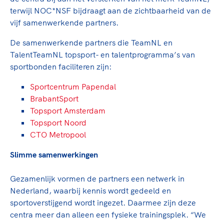
Clubondersteuning
Sport verenigt. Op sportclubs, pleintjes, tijdens
De TeamNL Academie
terwijl NOC*NSF bijdraagt aan de zichtbaarheid van de
een rondje fietsen, door samen te skaten of naar
Beroepskrachten
vijf samenwerkende partners.
de sportschool te gaan. Door samen te juichen
De TeamNL Academie biedt een leer- en
voor Sifan Hassan, Rico Verhoeven, Diede de
ontwikkelprogramma voor de volgende functies
De samenwerkende partners die TeamNL en
Samen voor een veilige
Groot en het Nederlands Elftal. Of met trots te
binnen TeamNL programma's: experts, coaches,
TalentTeamNL topsport- en talentprogramma’s van
sportomgeving
genieten van de karatewedstrijd van je dochter,
bestuurders, (technisch) directeuren, managers en
sportbonden faciliteren zijn:
de halve marathon van je moeder of de
toekomstig kader.
Voor welk gedrag staat de club? Wat mag wel
hockeywedstrijd van je buurjongen.
Sportcentrum Papendal
langs de lijn, in de kleedkamer, kantine en online?
BrabantSport
Lees verder
Lees verder
En wat mag vooral niet? Een gedragscode geeft
Topsport Amsterdam
hier richting aan en is dus een belangrijk
Topsport Noord
onderdeel van het clubbeleid rondom gewenst en
CTO Metropool
ongewenst gedrag.
Slimme samenwerkingen
Lees verder
Gezamenlijk vormen de partners een netwerk in
Nederland, waarbij kennis wordt gedeeld en
sportoverstijgend wordt ingezet. Daarmee zijn deze
centra meer dan alleen een fysieke trainingsplek. “We