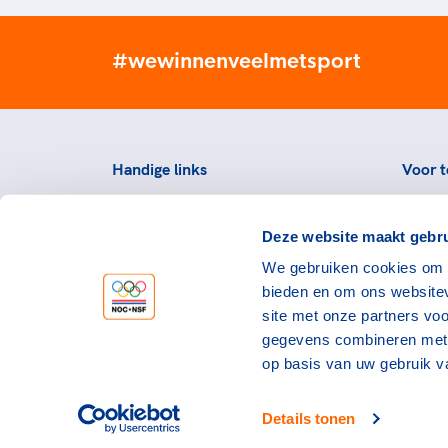
#wewinnenveelmetsport
Handige links
Voor t
Topsportevenementenbeleid
Topsp
Deze website maakt gebru
Partners
Voorzi
We gebruiken cookies om c
Werken bij NOC*NSF
Downlo
bieden en om ons websitev
topspo
Openstaande vacatures
site met onze partners vo
Atlet
Nieuws
gegevens combineren met a
op basis van uw gebruik v
Details tonen
©NOC*NSF 2026
Privacy & cookies
Ge