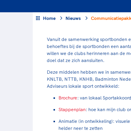
Veilige en integere sport
positionering van spo
Diversiteit en inclusie
Sportonderzoek
Home
Nieuws
Communicatiepakke
Gezonde sportomgeving
Sportakkoord II
Duurzaamheid
Bekwaam sportkader
Vanuit de samenwerking sportbonden en
Vitale clubs en bestuurlijk 
behoeftes bij de sportbonden een aan
willen we de clubs herinneren aan de m
doel dat ze zich aansluiten.
Deze middelen hebben we in samenwerk
KNLTB, NTTB, KNHB, Badminton Nederl
Adviseurs lokale sport ontwikkeld:
Brochure
: van lokaal Sportakkoor
Stappenplan
: hoe kan mijn club 
Animatie (in ontwikkeling): visu
helder neer te zetten