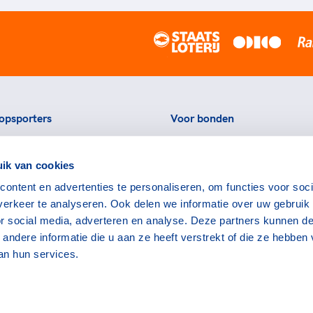
opsporters
Voor bonden
ortstatussen
Thema's
ik van cookies
eningen voor topsporters
Agenda
ontent en advertenties te personaliseren, om functies voor soci
ads en links voor
Portal
erkeer te analyseren. Ook delen we informatie over uw gebruik
rters
Nieuws
or social media, adverteren en analyse. Deze partners kunnen d
encommissie
Contact
ndere informatie die u aan ze heeft verstrekt of die ze hebben
an hun services.
bruiksvoorwaarden
Disclaimer
English
CSVN
TeamN