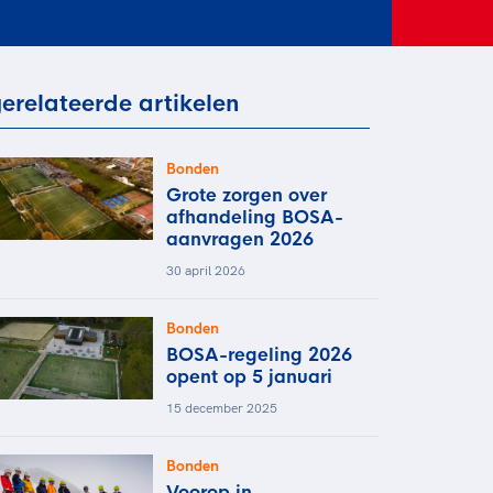
rder
moeder of de hockeywedstrijd
 je buurjongen.
es verder
erelateerde artikelen
Bonden
Grote zorgen over
afhandeling BOSA-
aanvragen 2026
30 april 2026
Bonden
BOSA-regeling 2026
opent op 5 januari
15 december 2025
Bonden
Voorop in