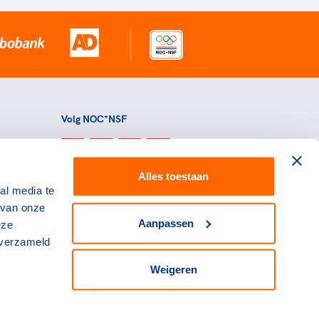
Volg NOC*NSF
Alles toestaan
al media te
 van onze
Aanpassen
eze
 verzameld
Weigeren
L