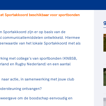
rt
Lees ve
je 
van
t Sportakkoord beschikbaar voor sportbonden
Le
g
 Sportakkoord zijn er op basis van de
kader
tal communicatiemiddelen ontwikkeld. Hiermee
eerwaarde van het lokale Sportakkoord met als
ing met collega’s van sportbonden (KNBSB,
and en Rugby Nederland) en een aantal
d naar actie, in samenwerking met jouw club
ondersteuning ontvangen?
ele weergave om de boodschap eenvoudig en