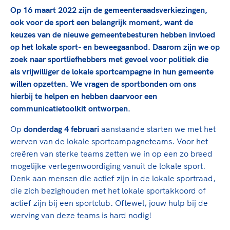
TeamNL Academie Kalender
Veilige en integere sport
Op 16 maart 2022 zijn de gemeenteraadsverkiezingen,
Sportonderzoek
ook voor de sport een belangrijk moment, want de
Diversiteit en inclusie
Sportakkoord II
keuzes van de nieuwe gemeentebesturen hebben invloed
Gezonde sportomgeving
Kennisaanbod TeamNL Experts
op het lokale sport- en beweegaanbod. Daarom zijn we op
Duurzaamheid
TeamNL Sport Science Centre
zoek naar sportliefhebbers met gevoel voor politiek die
Bekwaam sportkader
Game Changer
als vrijwilliger de lokale sportcampagne in hun gemeente
Vitale clubs en bestuurlijk kader
willen opzetten. We vragen de sportbonden om ons
TeamNL kids
Olympische Spelen LA28
hierbij te helpen en hebben daarvoor een
Olympische geschiedenis
Paralympische Spelen LA28
communicatietoolkit ontworpen.
Sportmatch
Europese Spelen Istanbul 2027
Op
donderdag 4 februari
aanstaande starten we met het
Clubacties
Nieuwspagina
werven van de lokale sportcampagneteams. Voor het
Handboek Wet- en Regelgeving
Columns
creëren van sterke teams zetten we in op een zo breed
Topsportbeleid
Opleidingen en trainingen
mogelijke vertegenwoordiging vanuit de lokale sport.
Topsportfinanciering
Denk aan mensen die actief zijn in de lokale sportraad,
Maatschappelijke waarde topsport
die zich bezighouden met het lokale sportakkoord of
High5 Stappenplan
Top teamsportcompetities
actief zijn bij een sportclub. Oftewel, jouw hulp bij de
Sport gaat niet vanzelf
werving van deze teams is hard nodig!
Ruimte voor sport