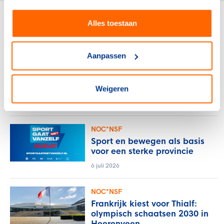
Alles toestaan
gerelateerde artikelen
Aanpassen
NOC*NSF
Verlos het midden- en
kleinbedrijf van de rekening
voor sportblessures
Weigeren
15 juli 2026
NOC*NSF
Sport en bewegen als basis
voor een sterke provincie
6 juli 2026
NOC*NSF
Frankrijk kiest voor Thialf:
olympisch schaatsen 2030 in
Heerenveen