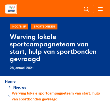
Over NOC*NSF
NOC*NSF
SPORTBONDEN
Werving lokale
Sportagenda 2032
sportcampagneteam van
Sportdeelname
Leden
start, hulp van sportbonden
Algemene Vergadering
gevraagd
Bonden en professionals in de sport
Topsport
Raad van Toezicht en Bestuur
28 januari 2021
Beleidsmedewerkers
Merkbescherming NOC*NSF
Clubbestuurders
Voor talentvolle sporters
Home
Voor bonden
Coördinatoren en opleiders
Atletencommissie
Nieuws
Onze partners
Trainer-coaches
Werving lokale sportcampagneteam van start, hulp
Paralympische Talentdag
Geven aan Sport
Officials
van sportbonden gevraagd
Pers