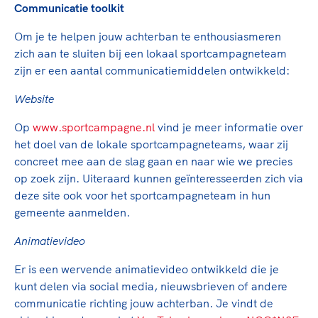
Clubondersteuning
Sport verenigt. Op sportclubs, pleintjes, tijdens
De TeamNL Academie
Communicatie toolkit
een rondje fietsen, door samen te skaten of naar
Beroepskrachten
Om je te helpen jouw achterban te enthousiasmeren
de sportschool te gaan. Door samen te juichen
De TeamNL Academie biedt een leer- en
zich aan te sluiten bij een lokaal sportcampagneteam
voor Sifan Hassan, Rico Verhoeven, Diede de
ontwikkelprogramma voor de volgende functies
Samen voor een veilige
zijn er een aantal communicatiemiddelen ontwikkeld:
Groot en het Nederlands Elftal. Of met trots te
binnen TeamNL programma's: experts, coaches,
sportomgeving
genieten van de karatewedstrijd van je dochter,
bestuurders, (technisch) directeuren, managers en
Website
de halve marathon van je moeder of de
toekomstig kader.
Voor welk gedrag staat de club? Wat mag wel
hockeywedstrijd van je buurjongen.
Op
www.sportcampagne.nl
vind je meer informatie over
langs de lijn, in de kleedkamer, kantine en online?
Lees verder
het doel van de lokale sportcampagneteams, waar zij
Lees verder
En wat mag vooral niet? Een gedragscode geeft
concreet mee aan de slag gaan en naar wie we precies
hier richting aan en is dus een belangrijk
op zoek zijn. Uiteraard kunnen geïnteresseerden zich via
onderdeel van het clubbeleid rondom gewenst en
deze site ook voor het sportcampagneteam in hun
ongewenst gedrag.
gemeente aanmelden.
Lees verder
Animatievideo
Er is een wervende animatievideo ontwikkeld die je
kunt delen via social media, nieuwsbrieven of andere
communicatie richting jouw achterban. Je vindt de