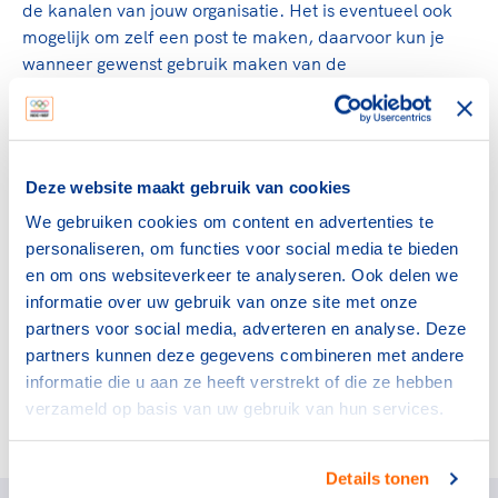
de kanalen van jouw organisatie. Het is eventueel ook
mogelijk om zelf een post te maken, daarvoor kun je
wanneer gewenst gebruik maken van de
voorbeeldteksten die zijn op te vragen via
frank.slooten@nocnsf.nl
Nieuwsbrief copy
Deze website maakt gebruik van cookies
Wil je graag informatie over de lokale
We gebruiken cookies om content en advertenties te
sportcampagneteams opnemen in een nieuwsbrief? Een
personaliseren, om functies voor social media te bieden
voorbeeldtekst en bijpassend beeld zijn op te vragen via
en om ons websiteverkeer te analyseren. Ook delen we
frank.slooten@nocnsf.nl
informatie over uw gebruik van onze site met onze
Alvast hartelijk bedankt voor jouw hulp bij de werving
partners voor social media, adverteren en analyse. Deze
van de lokale sportcampagneteams!
partners kunnen deze gegevens combineren met andere
informatie die u aan ze heeft verstrekt of die ze hebben
verzameld op basis van uw gebruik van hun services.
Deel dit artikel op social media:
Details tonen