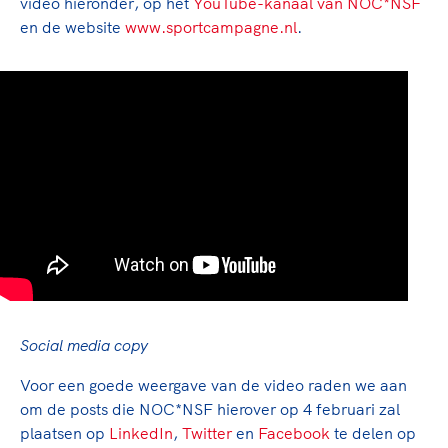
video hieronder, op het
YouTube-kanaal van NOC*NSF
en de website
www.sportcampagne.nl
.
Social media copy
Voor een goede weergave van de video raden we aan
om de posts die NOC*NSF hierover op 4 februari zal
plaatsen op
LinkedIn
,
Twitter
en
Facebook
te delen op