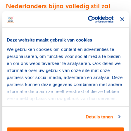
Nederlanders bijna volledig stil zal
vallen
Gerard Dielessen, algemeen directeur
NOC*NSF
Deze website maakt gebruik van cookies
We gebruiken cookies om content en advertenties te
"Maar ook deze sporten kunnen met de invoering van
personaliseren, om functies voor social media te bieden
een avondklok niet langer in de avonduren
en om ons websiteverkeer te analyseren. Ook delen we
plaatsvinden. Terwijl mensen die overdag werken en/of
informatie over uw gebruik van onze site met onze
studeren dit juist vaak in de avond plannen. We
partners voor social media, adverteren en analyse. Deze
verwachten dan ook dat de sportdeelname in
partners kunnen deze gegevens combineren met andere
Nederland de komende periode drastisch keldert. Juist
informatie die u aan ze heeft verstrekt of die ze hebben
in deze lockdown-periode levert een actieve gezonde
verzameld op basis van uw gebruik van hun services.
leefstijl een belangrijke bijdrage aan de weerbaarheid
en gezondheid van de samenleving. De avondklok kan
een grote impact op de algemene gezondheid van de
Details tonen
Nederlandse samenleving hebben, ook op de lange
termijn."