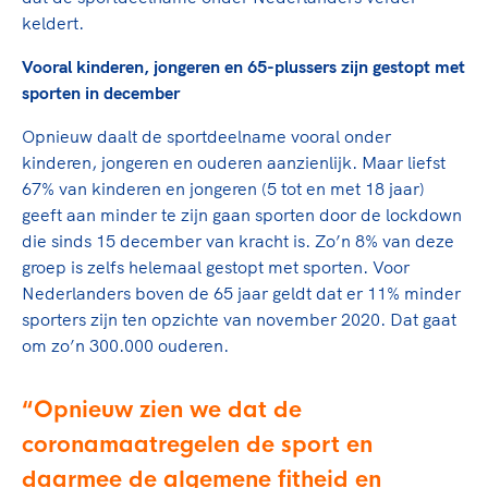
Clubondersteuning
Sport verenigt. Op sportclubs, pleintjes, tijdens
De TeamNL Academie
keldert.
een rondje fietsen, door samen te skaten of naar
Beroepskrachten
de sportschool te gaan. Door samen te juichen
De TeamNL Academie biedt een leer- en
Vooral kinderen, jongeren en 65-plussers zijn gestopt met
voor Sifan Hassan, Rico Verhoeven, Diede de
ontwikkelprogramma voor de volgende functies
sporten in december
Samen voor een veilige
Groot en het Nederlands Elftal. Of met trots te
binnen TeamNL programma's: experts, coaches,
sportomgeving
genieten van de karatewedstrijd van je dochter,
Opnieuw daalt de sportdeelname vooral onder
bestuurders, (technisch) directeuren, managers en
de halve marathon van je moeder of de
kinderen, jongeren en ouderen aanzienlijk. Maar liefst
toekomstig kader.
Voor welk gedrag staat de club? Wat mag wel
hockeywedstrijd van je buurjongen.
67% van kinderen en jongeren (5 tot en met 18 jaar)
langs de lijn, in de kleedkamer, kantine en online?
geeft aan minder te zijn gaan sporten door de lockdown
Lees verder
Lees verder
En wat mag vooral niet? Een gedragscode geeft
die sinds 15 december van kracht is. Zo’n 8% van deze
hier richting aan en is dus een belangrijk
groep is zelfs helemaal gestopt met sporten. Voor
onderdeel van het clubbeleid rondom gewenst en
Nederlanders boven de 65 jaar geldt dat er 11% minder
ongewenst gedrag.
sporters zijn ten opzichte van november 2020. Dat gaat
om zo’n 300.000 ouderen.
Lees verder
Opnieuw zien we dat de
coronamaatregelen de sport en
daarmee de algemene fitheid en