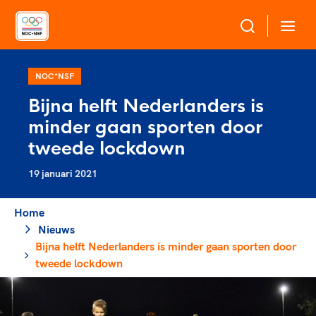
Over NOC*NSF
NOC*NSF
Bijna helft Nederlanders is
Sportagenda 2032
minder gaan sporten door
Sportdeelname
Leden
tweede lockdown
Algemene Vergadering
19 januari 2021
Bonden en professionals in de sport
Topsport
Raad van Toezicht en Bestuur
Beleidsmedewerkers
Merkbescherming NOC*NSF
Home
Clubbestuurders
Nieuws
Voor talentvolle sporters
Voor bonden
Coördinatoren en opleiders
Bijna helft Nederlanders is minder gaan sporten door
Atletencommissie
Onze partners
Trainer-coaches
tweede lockdown
Paralympische Talentdag
Geven aan Sport
Officials
Pers