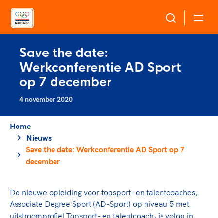
Save the date:
Over NOC*NSF
Werkconferentie AD Sport
op 7 december
Sportagenda 2032
Sportdeelname
Leden
4 november 2020
Algemene Vergadering
Bonden en professionals in de sport
Topsport
Raad van Toezicht en Bestuur
Home
Beleidsmedewerkers
Nieuws
Merkbescherming NOC*NSF
Clubbestuurders
Save the date: Werkconferentie AD Sport op 7
Voor talentvolle sporters
december
Voor bonden
Coördinatoren en opleiders
Atletencommissie
Onze partners
Trainer-coaches
Paralympische Talentdag
Geven aan Sport
Officials
De nieuwe opleiding voor topsport- en talentcoaches,
Pers
Associate Degree Sport (AD-Sport) op niveau 5 met
uitstroomprofiel Topsport- en talentcoach, is volop in