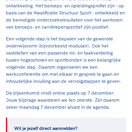
TeamNL Academie Kalender
Veilige en integere sport
ontwikkeling. Het beroeps- en opleidingsprofiel zijn - op
Sportonderzoek
basis van de Kwalificatie Structuur Sport - ontwikkeld en
Diversiteit en inclusie
Sportakkoord II
de benodigde onderzoeksresultaten voor het aantonen
Gezonde sportomgeving
Kennisaanbod TeamNL Experts
van beroeps- en carrièreperspectief zijn positief.
Duurzaamheid
TeamNL Sport Science Centre
Een volgende stap is het bepalen van de gewenste
Bekwaam sportkader
Game Changer
onderwijsvorm (bijvoorbeeld modulair). Ook het
Vitale clubs en bestuurlijk kader
TeamNL kids
Olympische Spelen LA28
vaststellen van een passende rol- en taakverdeling
Olympische geschiedenis
tussen hogescholen en sportbonden is een belangrijke
Paralympische Spelen LA28
volgende stap. Daarom organiseren we een
Sportmatch
Europese Spelen Istanbul 2027
werkconferentie om met elkaar in gesprek te gaan en
Clubacties
Nieuwspagina
inhoudelijke invulling aan de vervolgstappen te geven.
Handboek Wet- en Regelgeving
Columns
Topsportbeleid
De bijeenkomst vindt online plaats op 7 december.
Opleidingen en trainingen
Topsportfinanciering
Jouw bijdrage waarderen we ten zeerste. Zet daarom
zeker maandag 7 december alvast in de agenda.
Maatschappelijke waarde topsport
High5 Stappenplan
Top teamsportcompetities
Sport gaat niet vanzelf
Ruimte voor sport
Wil je jezelf direct aanmelden?