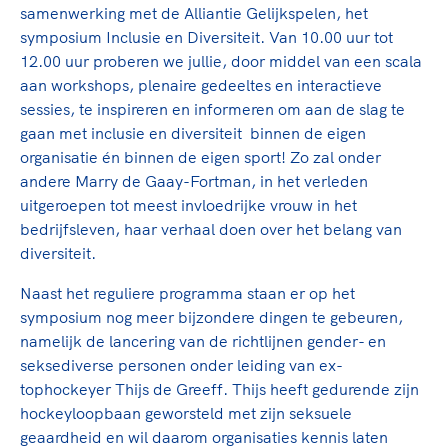
TeamNL Academie Kalender
samenwerking met de Alliantie Gelijkspelen, het
Veilige en integere sport
Sportonderzoek
symposium Inclusie en Diversiteit. Van 10.00 uur tot
Diversiteit en inclusie
12.00 uur proberen we jullie, door middel van een scala
Sportakkoord II
Gezonde sportomgeving
Kennisaanbod TeamNL Experts
aan workshops, plenaire gedeeltes en interactieve
Duurzaamheid
TeamNL Sport Science Centre
sessies, te inspireren en informeren om aan de slag te
Bekwaam sportkader
gaan met inclusie en diversiteit binnen de eigen
Game Changer
organisatie én binnen de eigen sport! Zo zal onder
Vitale clubs en bestuurlijk kader
TeamNL kids
Olympische Spelen LA28
andere Marry de Gaay-Fortman, in het verleden
Olympische geschiedenis
uitgeroepen tot meest invloedrijke vrouw in het
Paralympische Spelen LA28
bedrijfsleven, haar verhaal doen over het belang van
Sportmatch
Europese Spelen Istanbul 2027
diversiteit.
Clubacties
Nieuwspagina
Handboek Wet- en Regelgeving
Naast het reguliere programma staan er op het
Columns
Topsportbeleid
symposium nog meer bijzondere dingen te gebeuren,
Opleidingen en trainingen
Topsportfinanciering
namelijk de lancering van de richtlijnen gender- en
Maatschappelijke waarde topsport
seksediverse personen onder leiding van ex-
tophockeyer Thijs de Greeff. Thijs heeft gedurende zijn
High5 Stappenplan
Top teamsportcompetities
Sport gaat niet vanzelf
hockeyloopbaan geworsteld met zijn seksuele
Ruimte voor sport
geaardheid en wil daarom organisaties kennis laten