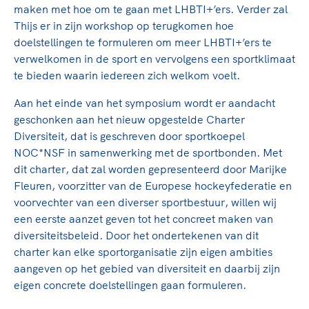
Clubondersteuning
Sport verenigt. Op sportclubs, pleintjes, tijdens
De TeamNL Academie
maken met hoe om te gaan met LHBTI+’ers. Verder zal
een rondje fietsen, door samen te skaten of naar
Beroepskrachten
Thijs er in zijn workshop op terugkomen hoe
de sportschool te gaan. Door samen te juichen
De TeamNL Academie biedt een leer- en
doelstellingen te formuleren om meer LHBTI+’ers te
voor Sifan Hassan, Rico Verhoeven, Diede de
ontwikkelprogramma voor de volgende functies
verwelkomen in de sport en vervolgens een sportklimaat
Samen voor een veilige
Groot en het Nederlands Elftal. Of met trots te
binnen TeamNL programma's: experts, coaches,
te bieden waarin iedereen zich welkom voelt.
sportomgeving
genieten van de karatewedstrijd van je dochter,
bestuurders, (technisch) directeuren, managers en
de halve marathon van je moeder of de
Aan het einde van het symposium wordt er aandacht
toekomstig kader.
Voor welk gedrag staat de club? Wat mag wel
hockeywedstrijd van je buurjongen.
geschonken aan het nieuw opgestelde Charter
langs de lijn, in de kleedkamer, kantine en online?
Diversiteit, dat is geschreven door sportkoepel
Lees verder
Lees verder
En wat mag vooral niet? Een gedragscode geeft
NOC*NSF in samenwerking met de sportbonden. Met
hier richting aan en is dus een belangrijk
dit charter, dat zal worden gepresenteerd door Marijke
onderdeel van het clubbeleid rondom gewenst en
Fleuren, voorzitter van de Europese hockeyfederatie en
ongewenst gedrag.
voorvechter van een diverser sportbestuur, willen wij
een eerste aanzet geven tot het concreet maken van
Lees verder
diversiteitsbeleid. Door het ondertekenen van dit
charter kan elke sportorganisatie zijn eigen ambities
aangeven op het gebied van diversiteit en daarbij zijn
eigen concrete doelstellingen gaan formuleren.