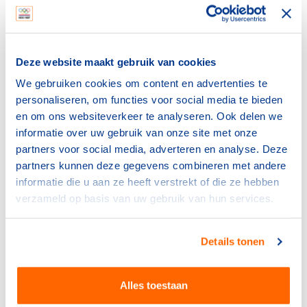
workshops
10.50 tot 11.30 uur:
Workshops
Deze website maakt gebruik van cookies
- Het maken en behalen van genderdiverse
doelstellingen
We gebruiken cookies om content en advertenties te
- Hoe divers is jouw arbitrerend corps?
personaliseren, om functies voor social media te bieden
- Hoe zorg ik bij mijn sportclubs voor een optimale
en om ons websiteverkeer te analyseren. Ook delen we
samenstelling van het bestuur?
informatie over uw gebruik van onze site met onze
- Hoe maak ik eigen sport specifieke
partners voor social media, adverteren en analyse. Deze
diversiteitsbeleid?
partners kunnen deze gegevens combineren met andere
informatie die u aan ze heeft verstrekt of die ze hebben
11.30 tot 11.50 uur:
Gezamenlijke ondertekening
verzameld op basis van uw gebruik van hun services.
van het Charter Diversiteit, met Marijke Fleuren.
Als afsluiting van het symposium wordt er
Details tonen
aandacht geschonken aan het nieuw opgestelde
Charter Diversiteit. Sportbonden en NOC*NSF
doen hiermee een eerste aanzet tot het concreet
Alles toestaan
maken van diversiteitsbeleid. Door het