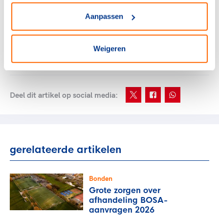
ondertekenen van dit charter kan elke
sportorganisatie zijn eigen ambities aangeven op
Aanpassen
het gebied van diversiteit en daarbij zijn eigen
concrete doelstellingen gaan formuleren
Weigeren
11.50 tot 12.00 uur:
Afsluiting
Deel dit artikel op social media:
gerelateerde artikelen
Bonden
Grote zorgen over
afhandeling BOSA-
aanvragen 2026