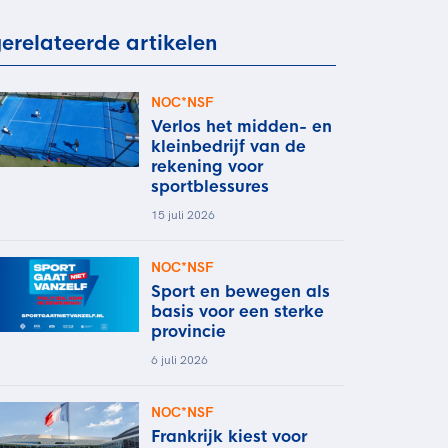
rder
moeder of de hockeywedstrijd
erelateerde artikelen
 je buurjongen.
es verder
NOC*NSF
Verlos het midden- en
kleinbedrijf van de
rekening voor
sportblessures
15 juli 2026
NOC*NSF
Sport en bewegen als
basis voor een sterke
provincie
6 juli 2026
NOC*NSF
Frankrijk kiest voor