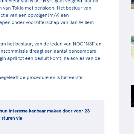
 directeur van NOC*NSF, gaat volgend jaar na
 van Tokio met pensioen. Het bestuur van
ctie van een opvolger (m/v) een
oepen onder voorzitterschap van Jan Willem
.
van het bestuur, van de leden van NOC*NSF en
wenscommissie draagt een aantal benoembare
in april tot een besluit komt, na advies van de
egeleidt de procedure en is het eerste
hun interesse kenbaar maken door voor 23
 sturen via