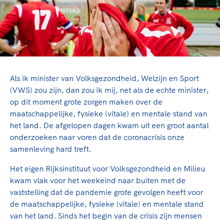
TeamNL Academie Kalender
Veilige en integere sport
Sportonderzoek
Diversiteit en inclusie
Sportakkoord II
Gezonde sportomgeving
Kennisaanbod TeamNL Experts
Duurzaamheid
TeamNL Sport Science Centre
Bekwaam sportkader
Game Changer
Als ik minister van Volksgezondheid, Welzijn en Sport
Vitale clubs en bestuurlijk kader
TeamNL kids
Olympische Spelen LA28
(VWS) zou zijn, dan zou ik mij, net als de echte minister,
Olympische geschiedenis
Paralympische Spelen LA28
op dit moment grote zorgen maken over de
maatschappelijke, fysieke (vitale) en mentale stand van
Sportmatch
Europese Spelen Istanbul 2027
het land. De afgelopen dagen kwam uit een groot aantal
Clubacties
Nieuwspagina
onderzoeken naar voren dat de coronacrisis onze
Handboek Wet- en Regelgeving
Columns
samenleving hard treft.
Topsportbeleid
Opleidingen en trainingen
Topsportfinanciering
Het eigen Rijksinstituut voor Volksgezondheid en Milieu
Maatschappelijke waarde topsport
kwam vlak voor het weekeind naar buiten met de
High5 Stappenplan
vaststelling dat de pandemie grote gevolgen heeft voor
Top teamsportcompetities
Sport gaat niet vanzelf
de maatschappelijke, fysieke (vitale) en mentale stand
Ruimte voor sport
van het land. Sinds het begin van de crisis zijn mensen