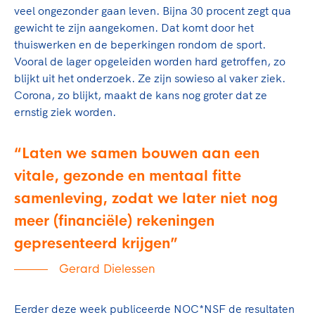
Clubondersteuning
Sport verenigt. Op sportclubs, pleintjes, tijdens
De TeamNL Academie
veel ongezonder gaan leven. Bijna 30 procent zegt qua
een rondje fietsen, door samen te skaten of naar
Beroepskrachten
gewicht te zijn aangekomen. Dat komt door het
de sportschool te gaan. Door samen te juichen
De TeamNL Academie biedt een leer- en
thuiswerken en de beperkingen rondom de sport.
voor Sifan Hassan, Rico Verhoeven, Diede de
ontwikkelprogramma voor de volgende functies
Vooral de lager opgeleiden worden hard getroffen, zo
Samen voor een veilige
Groot en het Nederlands Elftal. Of met trots te
binnen TeamNL programma's: experts, coaches,
blijkt uit het onderzoek. Ze zijn sowieso al vaker ziek.
sportomgeving
genieten van de karatewedstrijd van je dochter,
bestuurders, (technisch) directeuren, managers en
Corona, zo blijkt, maakt de kans nog groter dat ze
de halve marathon van je moeder of de
toekomstig kader.
ernstig ziek worden.
Voor welk gedrag staat de club? Wat mag wel
hockeywedstrijd van je buurjongen.
langs de lijn, in de kleedkamer, kantine en online?
Lees verder
Laten we samen bouwen aan een
Lees verder
En wat mag vooral niet? Een gedragscode geeft
hier richting aan en is dus een belangrijk
vitale, gezonde en mentaal fitte
onderdeel van het clubbeleid rondom gewenst en
samenleving, zodat we later niet nog
ongewenst gedrag.
meer (financiële) rekeningen
Lees verder
gepresenteerd krijgen
Gerard Dielessen
Eerder deze week publiceerde NOC*NSF de resultaten