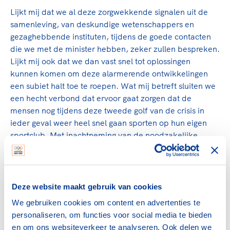
Lijkt mij dat we al deze zorgwekkende signalen uit de
samenleving, van deskundige wetenschappers en
gezaghebbende instituten, tijdens de goede contacten
die we met de minister hebben, zeker zullen bespreken.
Lijkt mij ook dat we dan vast snel tot oplossingen
kunnen komen om deze alarmerende ontwikkelingen
een subiet halt toe te roepen. Wat mij betreft sluiten we
een hecht verbond dat ervoor gaat zorgen dat de
mensen nog tijdens deze tweede golf van de crisis in
ieder geval weer heel snel gaan sporten op hun eigen
sportclub. Met inachtneming van de noodzakelijke
veiligheidsmaatregelen vanzelfsprekend. Ook wij van de
sport willen de zorg niet extra belasten.
Drempels snel wegnemen
Deze website maakt gebruik van cookies
We gebruiken cookies om content en advertenties te
Sporten op je eigen club kan natuurlijk uitstekend. De
personaliseren, om functies voor social media te bieden
unieke Nederlandse verenigingsinfrastructuur is
en om ons websiteverkeer te analyseren. Ook delen we