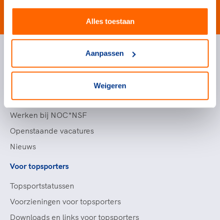
#wewinnenveelmetsport
Alles toestaan
Aanpassen
Handige links
Topsportevenementenbeleid
Weigeren
Partners
Werken bij NOC*NSF
Openstaande vacatures
Nieuws
Voor topsporters
Topsportstatussen
Voorzieningen voor topsporters
Downloads en links voor topsporters