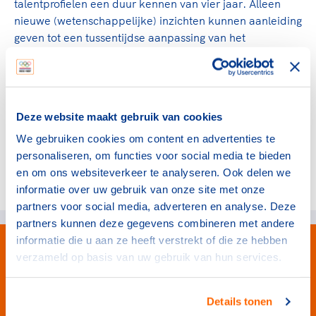
Clubondersteuning
Sport verenigt. Op sportclubs, pleintjes, tijdens
talentprofielen een duur kennen van vier jaar. Alleen
De TeamNL Academie
een rondje fietsen, door samen te skaten of naar
nieuwe (wetenschappelijke) inzichten kunnen aanleiding
Beroepskrachten
de sportschool te gaan. Door samen te juichen
geven tot een tussentijdse aanpassing van het
De TeamNL Academie biedt een leer- en
voor Sifan Hassan, Rico Verhoeven, Diede de
talentprofiel.
ontwikkelprogramma voor de volgende functies
Samen voor een veilige
Groot en het Nederlands Elftal. Of met trots te
binnen TeamNL programma's: experts, coaches,
Voor vragen neem contact op met Kayan Bool
sportomgeving
genieten van de karatewedstrijd van je dochter,
bestuurders, (technisch) directeuren, managers en
Prestatiemanager Talentontwikkeling
de halve marathon van je moeder of de
toekomstig kader.
(
kayan.bool@nocnsf.nl
)
of Honzik Pavel Projectleider
Deze website maakt gebruik van cookies
Voor welk gedrag staat de club? Wat mag wel
hockeywedstrijd van je buurjongen.
Talentontwikkeling (
honzik.pavel@nocnsf.nl
).
langs de lijn, in de kleedkamer, kantine en online?
We gebruiken cookies om content en advertenties te
Lees verder
Lees verder
En wat mag vooral niet? Een gedragscode geeft
personaliseren, om functies voor social media te bieden
hier richting aan en is dus een belangrijk
en om ons websiteverkeer te analyseren. Ook delen we
Deel dit artikel op social media:
onderdeel van het clubbeleid rondom gewenst en
informatie over uw gebruik van onze site met onze
ongewenst gedrag.
partners voor social media, adverteren en analyse. Deze
partners kunnen deze gegevens combineren met andere
Lees verder
informatie die u aan ze heeft verstrekt of die ze hebben
verzameld op basis van uw gebruik van hun services.
Details tonen