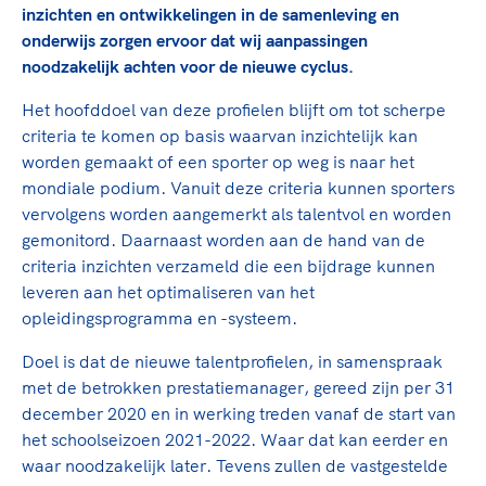
TeamNL Academie Kalender
inzichten en ontwikkelingen in de samenleving en
Veilige en integere sport
Sportonderzoek
onderwijs zorgen ervoor dat wij aanpassingen
Diversiteit en inclusie
noodzakelijk achten voor de nieuwe cyclus.
Sportakkoord II
Gezonde sportomgeving
Kennisaanbod TeamNL Experts
Het hoofddoel van deze profielen blijft om tot scherpe
Duurzaamheid
TeamNL Sport Science Centre
criteria te komen op basis waarvan inzichtelijk kan
Bekwaam sportkader
Game Changer
worden gemaakt of een sporter op weg is naar het
Vitale clubs en bestuurlijk kader
TeamNL kids
mondiale podium. Vanuit deze criteria kunnen sporters
Olympische Spelen LA28
Olympische geschiedenis
vervolgens worden aangemerkt als talentvol en worden
Paralympische Spelen LA28
gemonitord. Daarnaast worden aan de hand van de
Sportmatch
Europese Spelen Istanbul 2027
criteria inzichten verzameld die een bijdrage kunnen
Clubacties
Nieuwspagina
leveren aan het optimaliseren van het
Handboek Wet- en Regelgeving
opleidingsprogramma en -systeem.
Columns
Topsportbeleid
Opleidingen en trainingen
Doel is dat de nieuwe talentprofielen, in samenspraak
Topsportfinanciering
met de betrokken prestatiemanager, gereed zijn per 31
Maatschappelijke waarde topsport
december 2020 en in werking treden vanaf de start van
High5 Stappenplan
Top teamsportcompetities
Sport gaat niet vanzelf
het schoolseizoen 2021-2022. Waar dat kan eerder en
Ruimte voor sport
waar noodzakelijk later. Tevens zullen de vastgestelde