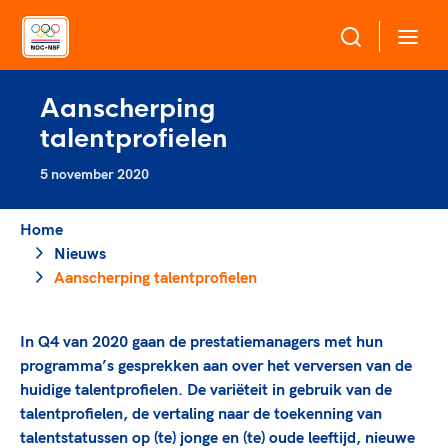
Aanscherping
Over NOC*NSF
talentprofielen
Sportagenda 2032
5 november 2020
Sportdeelname
Leden
Home
Algemene Vergadering
Bonden en professionals in de sport
Nieuws
Topsport
Raad van Toezicht en Bestuur
Aanscherping talentprofielen
Beleidsmedewerkers
Merkbescherming NOC*NSF
Clubbestuurders
Voor talentvolle sporters
Voor bonden
Coördinatoren en opleiders
In Q4 van 2020 gaan de prestatiemanagers met hun
Atletencommissie
Onze partners
Trainer-coaches
programma’s gesprekken aan over het verversen van de
Paralympische Talentdag
Geven aan Sport
huidige talentprofielen. De variëteit in gebruik van de
Officials
Pers
talentprofielen, de vertaling naar de toekenning van
talentstatussen op (te) jonge en (te) oude leeftijd, nieuwe