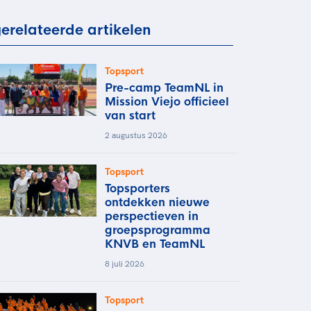
rder
moeder of de hockeywedstrijd
erelateerde artikelen
 je buurjongen.
es verder
Topsport
Pre-camp TeamNL in
Mission Viejo officieel
van start
2 augustus 2026
Topsport
Topsporters
ontdekken nieuwe
perspectieven in
groepsprogramma
KNVB en TeamNL
8 juli 2026
Topsport