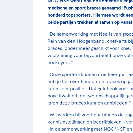
NOC*NSF werkt ook de komende vier jaar 
medische en sport braces genaamd ‘Push
honderd topsporters. Hiermee wordt ee
beide partijen trekken al samen op vana
"De samenwerking met Nea is van groot 
Rein van den Hoogenband, chef-arts bi
braces, onder meer geschikt voor knie, 
voorziening voor bijvoorbeeld onze volle
hockeyers."
"Onze sporters kunnen drie keer per jaa
heb je het over honderden braces op jaa
jaren zeer positief. Dat geldt ook voor 
hoge kwaliteit, dat wetenschappelijk get
jaren deze braces kunnen aanbieden."
"Wij werken bij voorkeur binnen de zo
kennisinstellingen en bedrijfsleven", ve
"In de samenwerking met NOC*NSF en 