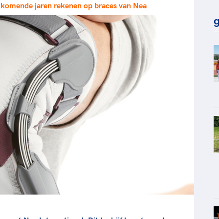
omende jaren rekenen op braces van Nea
rt
Lees ve
je 
g
van
Le
kader