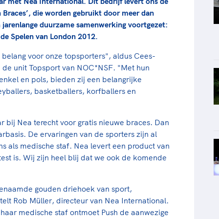
met Nea International. Dit bedrijf levert ons de
 Braces’, die worden gebruikt door meer dan
n jarenlange duurzame samenwerking voortgezet:
f de Spelen van London 2012.
belang voor onze topsporters", aldus Cees-
j de unit Topsport van NOC*NSF. "Met hun
enkel en pols, bieden zij een belangrijke
yballers, basketballers, korfballers en
r bij Nea terecht voor gratis nieuwe braces. Dan
rbasis. De ervaringen van de sporters zijn al
ons als medische staf. Nea levert een product van
est is. Wij zijn heel blij dat we ook de komende
genaamde gouden driehoek van sport,
rtelt Rob Müller, directeur van Nea International.
haar medische staf ontmoet Push de aanwezige