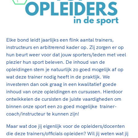
TeamNL Academie Kalender
Veilige en integere sport
Sportonderzoek
Diversiteit en inclusie
Sportakkoord II
Gezonde sportomgeving
Kennisaanbod TeamNL Experts
Duurzaamheid
TeamNL Sport Science Centre
Elke bond leidt jaarlijks een flink aantal trainers,
Bekwaam sportkader
Game Changer
instructeurs en arbitrerend kader op. Zij zorgen er op
Vitale clubs en bestuurlijk kader
TeamNL kids
hun beurt weer voor dat jouw sporters/leden met veel
Olympische Spelen LA28
Olympische geschiedenis
plezier hun sport beleven. De inhoud van de
Paralympische Spelen LA28
opleidingen stem je natuurlijk zo goed mogelijk af op
Sportmatch
Europese Spelen Istanbul 2027
wat deze trainer nodig heeft in de praktijk. We
Clubacties
Nieuwspagina
investeren dan ook graag in een kwalitatief goede
Handboek Wet- en Regelgeving
Columns
inhoud van onze opleidingen en cursussen. Hierdoor
Topsportbeleid
Opleidingen en trainingen
ontwikkelen de cursisten de juiste vaardigheden om
Topsportfinanciering
binnen onze sport een zo goed mogelijke trainer-
Maatschappelijke waarde topsport
coach/instructeur te kunnen zijn!
High5 Stappenplan
Top teamsportcompetities
Sport gaat niet vanzelf
Maar wat doe jij eigenlijk voor de opleiders/docenten
Ruimte voor sport
die deze trainers/officials opleiden? Wil jij weten wat jij