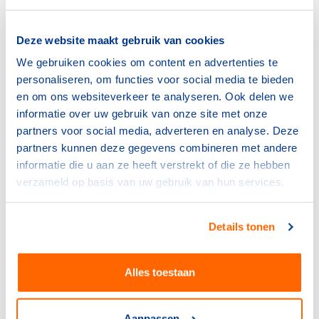
BOSA-regeling 2026 opent
op 5 januari
Deze website maakt gebruik van cookies
15 december 2025
We gebruiken cookies om content en advertenties te
personaliseren, om functies voor social media te bieden
Bonden
en om ons websiteverkeer te analyseren. Ook delen we
Voorop in duurzaamheid: hoe
informatie over uw gebruik van onze site met onze
de NKBV koers houdt in een
veranderend klimaat
partners voor social media, adverteren en analyse. Deze
partners kunnen deze gegevens combineren met andere
3 december 2025
informatie die u aan ze heeft verstrekt of die ze hebben
verzameld op basis van uw gebruik van hun services.
Bonden
Doe mee met de verkiezing:
Sportaccommodatie van het
Details tonen
jaar 2026
10 november 2025
Alles toestaan
Sportdeelname
Nieuwe handreiking helpt
Aanpassen