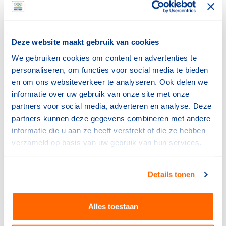
voor sportblessures
15 juli 2026
Deze website maakt gebruik van cookies
NOC*NSF
Sport en bewegen als basis
We gebruiken cookies om content en advertenties te
voor een sterke provincie
personaliseren, om functies voor social media te bieden
6 juli 2026
en om ons websiteverkeer te analyseren. Ook delen we
informatie over uw gebruik van onze site met onze
partners voor social media, adverteren en analyse. Deze
NOC*NSF
partners kunnen deze gegevens combineren met andere
Frankrijk kiest voor Thialf:
olympisch schaatsen 2030 in
informatie die u aan ze heeft verstrekt of die ze hebben
Heerenveen
verzameld op basis van uw gebruik van hun services.
29 juni 2026
Details tonen
NOC*NSF
NOC*NSF sluit zich aan bij
wereldwijd Sports for Nature
Alles toestaan
Framework