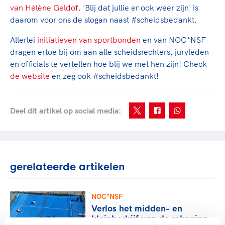
Clubondersteuning
Sport verenigt. Op sportclubs, pleintjes, tijdens
De TeamNL Academie
van Hélène Geldof
. 'Blij dat jullie er ook weer zijn' is
een rondje fietsen, door samen te skaten of naar
Beroepskrachten
daarom voor ons de slogan naast #scheidsbedankt.
de sportschool te gaan. Door samen te juichen
De TeamNL Academie biedt een leer- en
voor Sifan Hassan, Rico Verhoeven, Diede de
Allerlei
initiatieven van sportbonden
en van NOC*NSF
ontwikkelprogramma voor de volgende functies
Samen voor een veilige
Groot en het Nederlands Elftal. Of met trots te
dragen ertoe bij om aan alle scheidsrechters, juryleden
binnen TeamNL programma's: experts, coaches,
sportomgeving
genieten van de karatewedstrijd van je dochter,
en officials te vertellen hoe blij we met hen zijn! Check
bestuurders, (technisch) directeuren, managers en
de halve marathon van je moeder of de
de website
en zeg ook #scheidsbedankt!
toekomstig kader.
Voor welk gedrag staat de club? Wat mag wel
hockeywedstrijd van je buurjongen.
langs de lijn, in de kleedkamer, kantine en online?
Lees verder
Lees verder
En wat mag vooral niet? Een gedragscode geeft
Deel dit artikel op social media:
hier richting aan en is dus een belangrijk
onderdeel van het clubbeleid rondom gewenst en
ongewenst gedrag.
gerelateerde artikelen
Lees verder
NOC*NSF
Verlos het midden- en
kleinbedrijf van de rekening