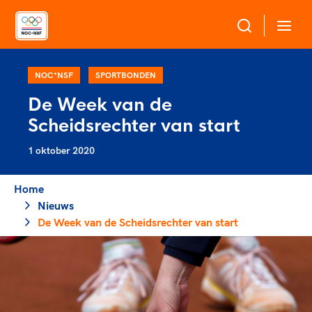
Over NOC*NSF
NOC*NSF
SPORTBONDEN
De Week van de
Sportagenda 2032
Scheidsrechter van start
Sportdeelname
Leden
1 oktober 2020
Algemene Vergadering
Bonden en professionals in de sport
Topsport
Raad van Toezicht en Bestuur
Home
Beleidsmedewerkers
Merkbescherming NOC*NSF
Nieuws
Clubbestuurders
De Week van de Scheidsrechter van start
Voor talentvolle sporters
Voor bonden
Coördinatoren en opleiders
Atletencommissie
Onze partners
Trainer-coaches
Paralympische Talentdag
Geven aan Sport
Officials
Pers