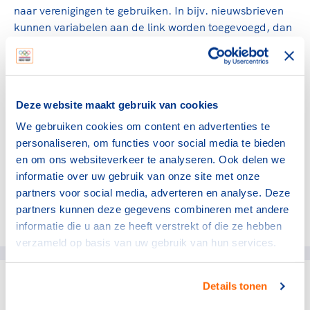
naar verenigingen te gebruiken. In bijv. nieuwsbrieven
kunnen variabelen aan de link worden toegevoegd, dan
kan het misgaan bij de dataverzameling.)
Voor de verenigingen bestaat de mogelijkheid om aan
het einde van de vragenlijst aan te geven dat ze een e-
mail willen ontvangen met hun antwoorden op de
Deze website maakt gebruik van cookies
vragen. Voor de bonden bestaat weer de mogelijkheid
We gebruiken cookies om content en advertenties te
om (tegen een geringe vergoeding) een
personaliseren, om functies voor social media te bieden
tabellenrapportage van Mulier te ontvangen met daar in
en om ons websiteverkeer te analyseren. Ook delen we
de resultaten van hun verenigingen op de vragenlijst.
informatie over uw gebruik van onze site met onze
partners voor social media, adverteren en analyse. Deze
partners kunnen deze gegevens combineren met andere
Deel dit artikel op social media:
informatie die u aan ze heeft verstrekt of die ze hebben
verzameld op basis van uw gebruik van hun services.
Details tonen
gerelateerde artikelen