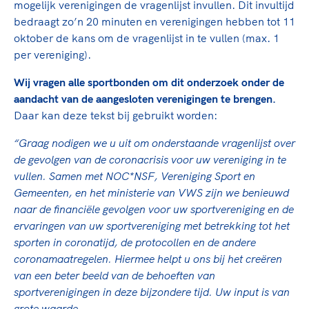
Clubondersteuning
Sport verenigt. Op sportclubs, pleintjes, tijdens
mogelijk verenigingen de vragenlijst invullen. Dit invultijd
De TeamNL Academie
een rondje fietsen, door samen te skaten of naar
Beroepskrachten
bedraagt zo’n 20 minuten en verenigingen hebben tot 11
de sportschool te gaan. Door samen te juichen
oktober de kans om de vragenlijst in te vullen (max. 1
De TeamNL Academie biedt een leer- en
voor Sifan Hassan, Rico Verhoeven, Diede de
per vereniging).
ontwikkelprogramma voor de volgende functies
Samen voor een veilige
Groot en het Nederlands Elftal. Of met trots te
binnen TeamNL programma's: experts, coaches,
sportomgeving
Wij vragen alle sportbonden om dit onderzoek onder de
genieten van de karatewedstrijd van je dochter,
bestuurders, (technisch) directeuren, managers en
aandacht van de aangesloten verenigingen te brengen.
de halve marathon van je moeder of de
toekomstig kader.
Daar kan deze tekst bij gebruikt worden:
Voor welk gedrag staat de club? Wat mag wel
hockeywedstrijd van je buurjongen.
langs de lijn, in de kleedkamer, kantine en online?
Lees verder
“Graag nodigen we u uit om onderstaande vragenlijst over
Lees verder
En wat mag vooral niet? Een gedragscode geeft
de gevolgen van de coronacrisis voor uw vereniging in te
hier richting aan en is dus een belangrijk
vullen. Samen met NOC*NSF, Vereniging Sport en
onderdeel van het clubbeleid rondom gewenst en
Gemeenten, en het ministerie van VWS zijn we benieuwd
ongewenst gedrag.
naar de financiële gevolgen voor uw sportvereniging en de
ervaringen van uw sportvereniging met betrekking tot het
Lees verder
sporten in coronatijd, de protocollen en de andere
coronamaatregelen.
Hiermee helpt u ons bij het creëren
van een beter beeld van de behoeften van
sportverenigingen in deze bijzondere tijd. Uw input is van
grote waarde.