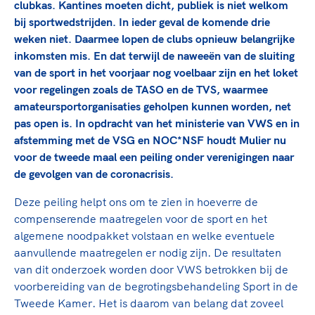
TeamNL Academie Kalender
clubkas. Kantines moeten dicht, publiek is niet welkom
Veilige en integere sport
bij sportwedstrijden. In ieder geval de komende drie
Sportonderzoek
Diversiteit en inclusie
weken niet. Daarmee lopen de clubs opnieuw belangrijke
Sportakkoord II
Gezonde sportomgeving
Kennisaanbod TeamNL Experts
inkomsten mis. En dat terwijl de naweeën van de sluiting
van de sport in het voorjaar nog voelbaar zijn en het loket
Duurzaamheid
TeamNL Sport Science Centre
voor regelingen zoals de TASO en de TVS, waarmee
Bekwaam sportkader
Game Changer
amateursportorganisaties geholpen kunnen worden, net
Vitale clubs en bestuurlijk kader
TeamNL kids
pas open is. In opdracht van het ministerie van VWS en in
Olympische Spelen LA28
Olympische geschiedenis
afstemming met de VSG en NOC*NSF houdt Mulier nu
Paralympische Spelen LA28
voor de tweede maal een peiling onder verenigingen naar
Sportmatch
Europese Spelen Istanbul 2027
de gevolgen van de coronacrisis.
Clubacties
Nieuwspagina
Deze peiling helpt ons om te zien in hoeverre de
Handboek Wet- en Regelgeving
Columns
Topsportbeleid
compenserende maatregelen voor de sport en het
Opleidingen en trainingen
algemene noodpakket volstaan en welke eventuele
Topsportfinanciering
aanvullende maatregelen er nodig zijn. De resultaten
Maatschappelijke waarde topsport
van dit onderzoek worden door VWS betrokken bij de
High5 Stappenplan
Top teamsportcompetities
Sport gaat niet vanzelf
voorbereiding van de begrotingsbehandeling Sport in de
Ruimte voor sport
Tweede Kamer. Het is daarom van belang dat zoveel