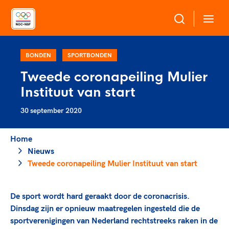
Over NOC*NSF
BONDEN
SPORTBONDEN
Tweede coronapeiling Mulier
Sportagenda 2032
Instituut van start
Sportdeelname
Leden
30 september 2020
Algemene Vergadering
Bonden en professionals in de sport
Topsport
Raad van Toezicht en Bestuur
Home
Beleidsmedewerkers
Merkbescherming NOC*NSF
Nieuws
Clubbestuurders
Tweede coronapeiling Mulier Instituut van start
Voor talentvolle sporters
Voor bonden
Coördinatoren en opleiders
Atletencommissie
Onze partners
Trainer-coaches
De sport wordt hard geraakt door de coronacrisis.
Paralympische Talentdag
Geven aan Sport
Officials
Dinsdag zijn er opnieuw maatregelen ingesteld die de
Pers
sportverenigingen van Nederland rechtstreeks raken in de