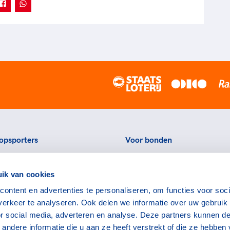
opsporters
Voor bonden
ortstatussen
Thema's
ik van cookies
eningen voor topsporters
Agenda
ontent en advertenties te personaliseren, om functies voor soci
ads en links voor
Portal
erkeer te analyseren. Ook delen we informatie over uw gebruik
rters
Nieuws
or social media, adverteren en analyse. Deze partners kunnen d
encommissie
Contact
ndere informatie die u aan ze heeft verstrekt of die ze hebben