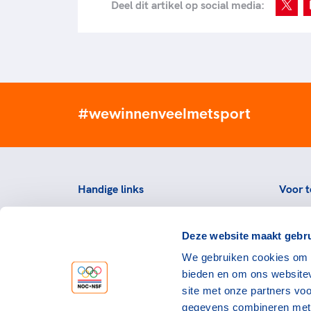
Deel dit artikel op social media:
#wewinnenveelmetsport
Handige links
Voor t
Topsportevenementenbeleid
Topsp
Deze website maakt gebru
Partners
Voorzi
We gebruiken cookies om c
Werken bij NOC*NSF
Downlo
bieden en om ons websitev
topspo
Openstaande vacatures
site met onze partners vo
Atlet
Nieuws
gegevens combineren met a