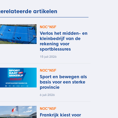
rder
moeder of de hockeywedstrijd
erelateerde artikelen
 je buurjongen.
es verder
NOC*NSF
Verlos het midden- en
kleinbedrijf van de
rekening voor
sportblessures
15 juli 2026
NOC*NSF
Sport en bewegen als
basis voor een sterke
provincie
6 juli 2026
NOC*NSF
Frankrijk kiest voor