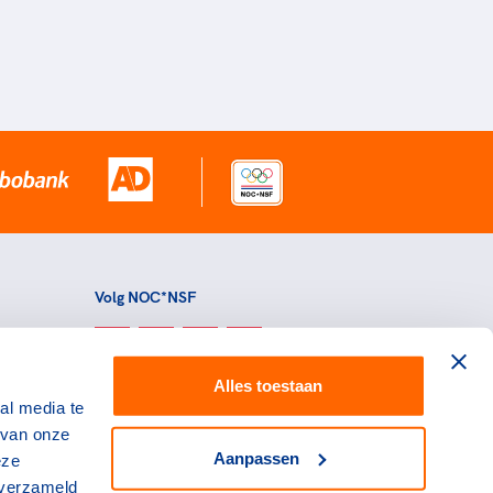
Volg NOC*NSF
Alles toestaan
al media te
 van onze
Aanpassen
eze
 verzameld