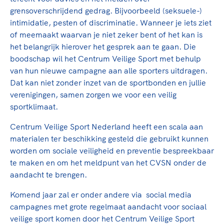
Clubondersteuning
door samen te skaten of naar de sportschool te gaan. D
De TeamNL Academie
grensoverschrijdend gedrag. Bijvoorbeeld (seksuele-)
juichen voor Sifan Hassan, Rico Verhoeven, Diede de Gr
Beroepskrachten
intimidatie, pesten of discriminatie. Wanneer je iets ziet
Nederlands Elftal. Of met trots te genieten van de karat
De TeamNL Academie biedt een leer- en ontwikkelpro
of meemaakt waarvan je niet zeker bent of het kan is
van je dochter, de halve marathon van je moeder of de
de volgende functies binnen TeamNL programma's: expe
Samen voor een veilige sportomgeving
het belangrijk hierover het gesprek aan te gaan. Die
hockeywedstrijd van je buurjongen.
coaches, bestuurders, (technisch) directeuren, managers
boodschap wil het Centrum Veilige Sport met behulp
toekomstig kader.
van hun nieuwe campagne aan alle sporters uitdragen.
Lees verder
Voor welk gedrag staat de club? Wat mag wel langs de lij
Dat kan niet zonder inzet van de sportbonden en jullie
kleedkamer, kantine en online? En wat mag vooral niet?
Lees verder
verenigingen, samen zorgen we voor een veilig
gedragscode geeft hier richting aan en is dus een belangr
sportklimaat.
onderdeel van het clubbeleid rondom gewenst en ongew
Centrum Veilige Sport Nederland heeft een scala aan
Lees verder
materialen ter beschikking gesteld die gebruikt kunnen
worden om sociale veiligheid en preventie bespreekbaar
te maken en om het meldpunt van het CVSN onder de
aandacht te brengen.
Komend jaar zal er onder andere via social media
campagnes met grote regelmaat aandacht voor sociaal
veilige sport komen door het Centrum Veilige Sport