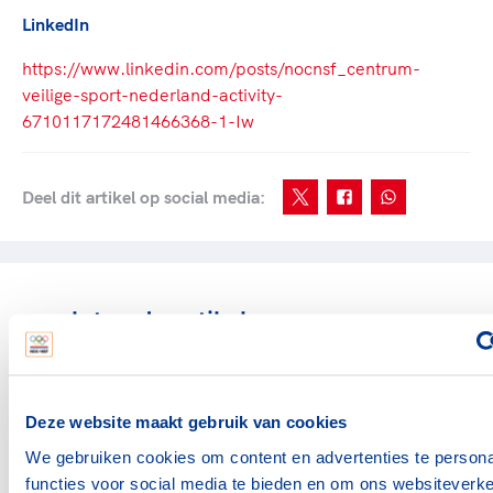
LinkedIn
https://www.linkedin.com/posts/nocnsf_centrum-
veilige-sport-nederland-activity-
6710117172481466368-1-Iw
Deel dit artikel op social media:
gerelateerde artikelen
Bonden
Grote zorgen over
Deze website maakt gebruik van cookies
afhandeling BOSA-
aanvragen 2026
We gebruiken cookies om content en advertenties te persona
functies voor social media te bieden en om ons websiteverke
30 april 2026