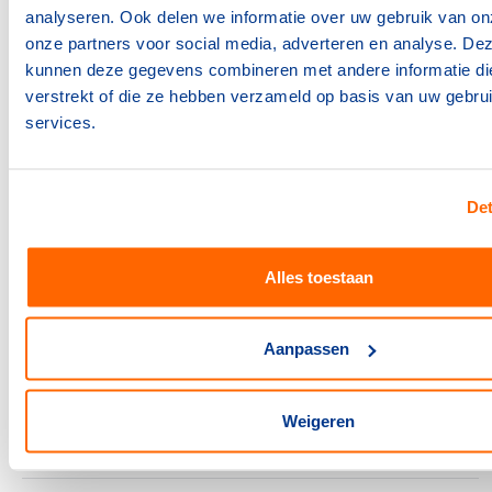
analyseren. Ook delen we informatie over uw gebruik van on
onze partners voor social media, adverteren en analyse. De
Bonden
kunnen deze gegevens combineren met andere informatie die
BOSA-regeling 2026 opent
verstrekt of die ze hebben verzameld op basis van uw gebru
op 5 januari
services.
15 december 2025
Bonden
Det
Voorop in duurzaamheid: hoe
de NKBV koers houdt in een
veranderend klimaat
Alles toestaan
3 december 2025
Bonden
Aanpassen
Doe mee met de verkiezing:
Sportaccommodatie van het
jaar 2026
Weigeren
10 november 2025