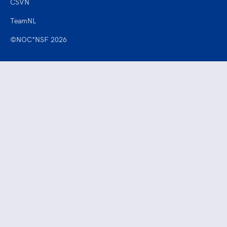
CSVN
TeamNL
©NOC*NSF 2026