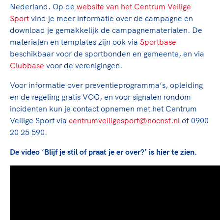
Nederland. Op de
website van het Centrum Veilige
Sport
vind je meer informatie over de campagne en
download je gemakkelijk de campagnematerialen. De
materialen en templates zijn ook via
Sportbase
beschikbaar voor de sportbonden en gemeente, en via
Clubbase
voor de verenigingen.
Voor informatie over preventieprogramma’s, opleiding
en de regeling gratis VOG, en voor signalen rondom
incidenten kun je contact opnemen met het Centrum
Veilige Sport via
centrumveiligesport@nocnsf.nl
of 0900
20 25 590.
De
video
‘Blijf je stil of praat je er over?’ is hier te zien.