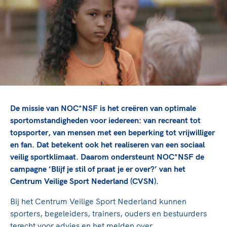
TeamNL Academie Kalender
Sportonderzoek
Veilige en integere sport
Sportakkoord II
Diversiteit en inclusie
Gezonde sportomgeving
Kennisaanbod TeamNL Experts
Duurzaamheid
TeamNL Sport Science Centre
Game Changer
Bekwaam sportkader
TeamNL kids
Vitale clubs en bestuurlijk kader
Olympische geschiedenis
Olympische Spelen LA28
Paralympische Spelen LA28
De missie van NOC*NSF is het creëren van optimale
Sportmatch
Europese Spelen Istanbul 2027
sportomstandigheden voor iedereen: van recreant tot
Nieuwspagina
topsporter, van mensen met een beperking tot vrijwilliger
Clubacties
Columns
en fan. Dat betekent ook het realiseren van een sociaal
Handboek Wet- en Regelgeving
Topsportbeleid
veilig sportklimaat. Daarom ondersteunt NOC*NSF de
Opleidingen en trainingen
campagne ‘Blijf je stil of praat je er over?’ van het
Topsportfinanciering
Centrum Veilige Sport Nederland (CVSN).
Maatschappelijke waarde topsport
Sport gaat niet vanzelf
High5 Stappenplan
Top teamsportcompetities
Bij het Centrum Veilige Sport Nederland kunnen
Ruimte voor sport
sporters, begeleiders, trainers, ouders en bestuurders
Sport verenigt. Op sportclubs, pleintjes, tijdens een rondj
terecht voor advies en het melden over