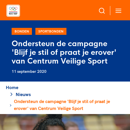
Over NOC*NSF
BONDEN
SPORTBONDEN
Ondersteun de campagne
Sportagenda 2032
'Blijf je stil of praat je erover'
Sportdeelname
Leden
van Centrum Veilige Sport
Algemene Vergadering
11 september 2020
Bonden en professionals in de sport
Topsport
Raad van Toezicht en Bestuur
Beleidsmedewerkers
Merkbescherming NOC*NSF
Home
Clubbestuurders
Nieuws
Voor talentvolle sporters
Voor bonden
Coördinatoren en opleiders
Ondersteun de campagne 'Blijf je stil of praat je
Atletencommissie
Onze partners
Trainer-coaches
erover' van Centrum Veilige Sport
Paralympische Talentdag
Geven aan Sport
Officials
Pers