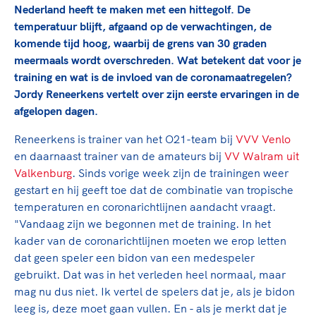
TeamNL Academie Kalender
Nederland heeft te maken met een hittegolf. De
Veilige en integere sport
Sportonderzoek
temperatuur blijft, afgaand op de verwachtingen, de
Diversiteit en inclusie
komende tijd hoog, waarbij de grens van 30 graden
Sportakkoord II
Gezonde sportomgeving
Kennisaanbod TeamNL Experts
meermaals wordt overschreden. Wat betekent dat voor je
Duurzaamheid
TeamNL Sport Science Centre
training en wat is de invloed van de coronamaatregelen?
Bekwaam sportkader
Jordy Reneerkens vertelt over zijn eerste ervaringen in de
Game Changer
afgelopen dagen.
Vitale clubs en bestuurlijk kader
TeamNL kids
Olympische Spelen LA28
Olympische geschiedenis
Reneerkens is trainer van het O21-team bij
VVV Venlo
Paralympische Spelen LA28
en daarnaast trainer van de amateurs bij
VV Walram uit
Sportmatch
Europese Spelen Istanbul 2027
Valkenburg
. Sinds vorige week zijn de trainingen weer
Clubacties
Nieuwspagina
gestart en hij geeft toe dat de combinatie van tropische
Handboek Wet- en Regelgeving
temperaturen en coronarichtlijnen aandacht vraagt.
Columns
Topsportbeleid
"Vandaag zijn we begonnen met de training. In het
Opleidingen en trainingen
Topsportfinanciering
kader van de coronarichtlijnen moeten we erop letten
Maatschappelijke waarde topsport
dat geen speler een bidon van een medespeler
gebruikt. Dat was in het verleden heel normaal, maar
High5 Stappenplan
Top teamsportcompetities
Sport gaat niet vanzelf
mag nu dus niet. Ik vertel de spelers dat je, als je bidon
Ruimte voor sport
leeg is, deze moet gaan vullen. En - als je merkt dat je