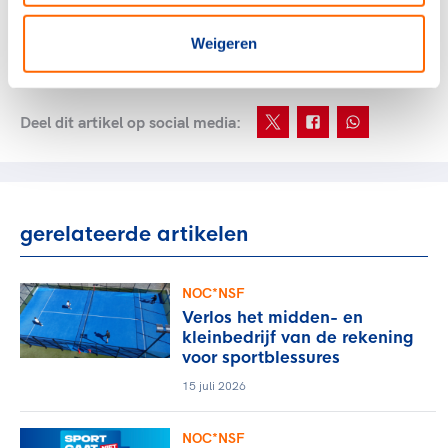
vinden bij
de overheid
en
Koninklijke Horeca
Nederland
). "En alcoholvrij is bij deze temperaturen dan
Weigeren
een heel verstandig alternatief!", aldus Reneerkens.
Deel dit artikel op social media:
gerelateerde artikelen
NOC*NSF
Verlos het midden- en
kleinbedrijf van de rekening
voor sportblessures
15 juli 2026
NOC*NSF