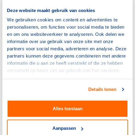
weer plaatsvinden met inachtneming van de
Deze website maakt gebruik van cookies
coronarichtlijnen, dus moeten de spelers de 1,5-meter
We gebruiken cookies om content en advertenties te
daarbij regel aanhouden."
personaliseren, om functies voor social media te bieden
Alcohol
en om ons websiteverkeer te analyseren. Ook delen we
informatie over uw gebruik van onze site met onze
Reneerkens heeft bij zijn clubs niet zo veel te maken
partners voor social media, adverteren en analyse. Deze
met spelers, die nog een lange 'derde helft' na afloop in
partners kunnen deze gegevens combineren met andere
de kantine doorbrengen. "Enerzijds is het te warm om in
informatie die u aan ze heeft verstrekt of die ze hebben
de kantine te zitten, maar daarnaast werk ik met spelers
verzameld op basis van uw gebruik van hun services.
waar dit niet zo aan de orde is. Ik werk met ambitieuze
jongeren, die het voetbal heel belangrijk vinden. We
hebben in dat kader ook afspraken gemaakt, en
Details tonen
daaronder vallen onder andere ook dat alcohol en roken
daar niet in past."
Alles toestaan
Voor clubs, waar na afloop van een training de afsluiting
wel nog in de kantine of op het terras plaatsvindt, daar
Aanpassen
zijn uiteraard ook alle coronarichtlijnen van kracht (te