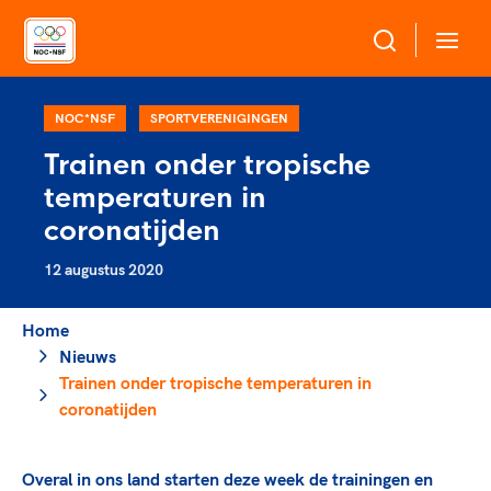
Over NOC*NSF
NOC*NSF
SPORTVERENIGINGEN
Trainen onder tropische
Sportagenda 2032
temperaturen in
Sportdeelname
Leden
coronatijden
Algemene Vergadering
12 augustus 2020
Bonden en professionals in de sport
Topsport
Raad van Toezicht en Bestuur
Beleidsmedewerkers
Merkbescherming NOC*NSF
Home
Clubbestuurders
Nieuws
Voor talentvolle sporters
Voor bonden
Coördinatoren en opleiders
Trainen onder tropische temperaturen in
Atletencommissie
Onze partners
Trainer-coaches
coronatijden
Paralympische Talentdag
Geven aan Sport
Officials
Pers
Overal in ons land starten deze week de trainingen en