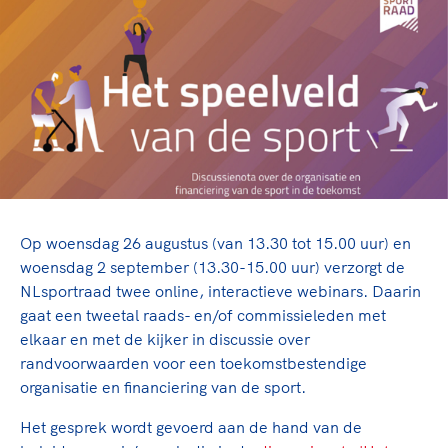
TeamNL Academie Kalender
Veilige en integere sport
Sportonderzoek
Diversiteit en inclusie
Sportakkoord II
Gezonde sportomgeving
Kennisaanbod TeamNL Experts
Duurzaamheid
TeamNL Sport Science Centre
Bekwaam sportkader
Game Changer
Vitale clubs en bestuurlijk kader
TeamNL kids
Olympische Spelen LA28
Olympische geschiedenis
Paralympische Spelen LA28
Sportmatch
Europese Spelen Istanbul 2027
Op woensdag 26 augustus (van 13.30 tot 15.00 uur) en
Clubacties
Nieuwspagina
woensdag 2 september (13.30-15.00 uur) verzorgt de
Handboek Wet- en Regelgeving
NLsportraad twee online, interactieve webinars. Daarin
Columns
Topsportbeleid
gaat een tweetal raads- en/of commissieleden met
Opleidingen en trainingen
Topsportfinanciering
elkaar en met de kijker in discussie over
randvoorwaarden voor een toekomstbestendige
Maatschappelijke waarde topsport
organisatie en financiering van de sport.
High5 Stappenplan
Top teamsportcompetities
Sport gaat niet vanzelf
Ruimte voor sport
Het gesprek wordt gevoerd aan de hand van de