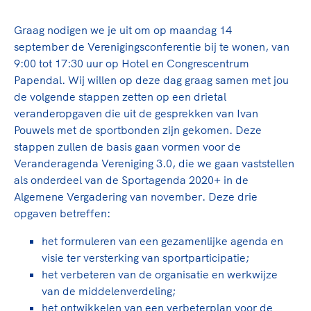
TeamNL Academie Kalender
Veilige en integere sport
Sportonderzoek
Graag nodigen we je uit om op maandag 14
Diversiteit en inclusie
Sportakkoord II
september de Verenigingsconferentie bij te wonen, van
Gezonde sportomgeving
Kennisaanbod TeamNL Experts
9:00 tot 17:30 uur op Hotel en Congrescentrum
Duurzaamheid
TeamNL Sport Science Centre
Papendal. Wij willen op deze dag graag samen met jou
Bekwaam sportkader
Game Changer
de volgende stappen zetten op een drietal
Vitale clubs en bestuurlijk kader
veranderopgaven die uit de gesprekken van Ivan
TeamNL kids
Olympische Spelen LA28
Pouwels met de sportbonden zijn gekomen. Deze
Olympische geschiedenis
Paralympische Spelen LA28
stappen zullen de basis gaan vormen voor de
Sportmatch
Veranderagenda Vereniging 3.0, die we gaan vaststellen
Europese Spelen Istanbul 2027
als onderdeel van de Sportagenda 2020+ in de
Clubacties
Nieuwspagina
Algemene Vergadering van november. Deze drie
Handboek Wet- en Regelgeving
Columns
Topsportbeleid
opgaven betreffen:
Opleidingen en trainingen
Topsportfinanciering
het formuleren van een gezamenlijke agenda en
Maatschappelijke waarde topsport
visie ter versterking van sportparticipatie;
High5 Stappenplan
Top teamsportcompetities
het verbeteren van de organisatie en werkwijze
Sport gaat niet vanzelf
van de middelenverdeling;
Ruimte voor sport
het ontwikkelen van een verbeterplan voor de