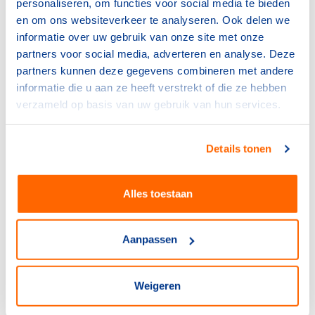
personaliseren, om functies voor social media te bieden
gerelateerde artikelen
en om ons websiteverkeer te analyseren. Ook delen we
informatie over uw gebruik van onze site met onze
partners voor social media, adverteren en analyse. Deze
Bonden
partners kunnen deze gegevens combineren met andere
Grote zorgen over
informatie die u aan ze heeft verstrekt of die ze hebben
afhandeling BOSA-
aanvragen 2026
verzameld op basis van uw gebruik van hun services.
30 april 2026
Details tonen
Bonden
BOSA-regeling 2026 opent
op 5 januari
Alles toestaan
15 december 2025
Aanpassen
Bonden
Voorop in duurzaamheid: hoe
de NKBV koers houdt in een
Weigeren
veranderend klimaat
3 december 2025