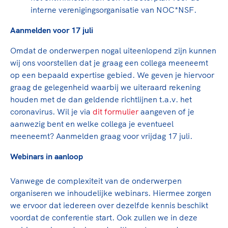
Clubondersteuning
Sport verenigt. Op sportclubs, pleintjes, tijdens
De TeamNL Academie
interne verenigingsorganisatie van NOC*NSF.
een rondje fietsen, door samen te skaten of naar
Beroepskrachten
de sportschool te gaan. Door samen te juichen
Aanmelden voor 17 juli
De TeamNL Academie biedt een leer- en
voor Sifan Hassan, Rico Verhoeven, Diede de
ontwikkelprogramma voor de volgende functies
Samen voor een veilige
Omdat de onderwerpen nogal uiteenlopend zijn kunnen
Groot en het Nederlands Elftal. Of met trots te
binnen TeamNL programma's: experts, coaches,
sportomgeving
wij ons voorstellen dat je graag een collega meeneemt
genieten van de karatewedstrijd van je dochter,
bestuurders, (technisch) directeuren, managers en
op een bepaald expertise gebied. We geven je hiervoor
de halve marathon van je moeder of de
toekomstig kader.
Voor welk gedrag staat de club? Wat mag wel
graag de gelegenheid waarbij we uiteraard rekening
hockeywedstrijd van je buurjongen.
langs de lijn, in de kleedkamer, kantine en online?
houden met de dan geldende richtlijnen t.a.v. het
Lees verder
Lees verder
En wat mag vooral niet? Een gedragscode geeft
coronavirus. Wil je via
dit formulier
aangeven of je
hier richting aan en is dus een belangrijk
aanwezig bent en welke collega je eventueel
onderdeel van het clubbeleid rondom gewenst en
meeneemt? Aanmelden graag voor vrijdag 17 juli.
ongewenst gedrag.
Webinars in aanloop
Lees verder
Vanwege de complexiteit van de onderwerpen
organiseren we inhoudelijke webinars. Hiermee zorgen
we ervoor dat iedereen over dezelfde kennis beschikt
voordat de conferentie start. Ook zullen we in deze