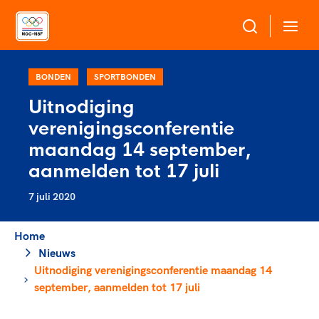
Over NOC*NSF
BONDEN
SPORTBONDEN
Uitnodiging
Sportagenda 2032
verenigingsconferentie
Sportdeelname
Leden
maandag 14 september,
Algemene Vergadering
aanmelden tot 17 juli
Bonden en professionals in de sport
Topsport
Raad van Toezicht en Bestuur
7 juli 2020
Beleidsmedewerkers
Merkbescherming NOC*NSF
Clubbestuurders
Voor talentvolle sporters
Home
Voor bonden
Coördinatoren en opleiders
Atletencommissie
Nieuws
Onze partners
Trainer-coaches
Uitnodiging verenigingsconferentie maandag 14
Paralympische Talentdag
Geven aan Sport
Officials
september, aanmelden tot 17 juli
Pers