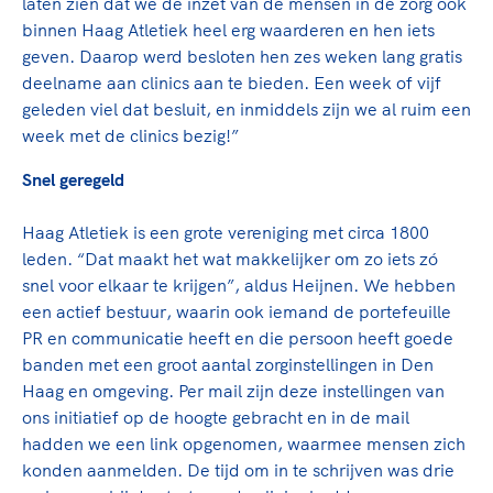
Clubondersteuning
laten zien dat we de inzet van de mensen in de zorg ook
Sport verenigt. Op sportclubs, pleintjes, tijdens
De TeamNL Academie
binnen Haag Atletiek heel erg waarderen en hen iets
een rondje fietsen, door samen te skaten of naar
Beroepskrachten
geven. Daarop werd besloten hen zes weken lang gratis
de sportschool te gaan. Door samen te juichen
De TeamNL Academie biedt een leer- en
deelname aan clinics aan te bieden. Een week of vijf
voor Sifan Hassan, Rico Verhoeven, Diede de
ontwikkelprogramma voor de volgende functies
Samen voor een veilige
geleden viel dat besluit, en inmiddels zijn we al ruim een
Groot en het Nederlands Elftal. Of met trots te
binnen TeamNL programma's: experts, coaches,
sportomgeving
week met de clinics bezig!”
genieten van de karatewedstrijd van je dochter,
bestuurders, (technisch) directeuren, managers en
de halve marathon van je moeder of de
toekomstig kader.
Snel geregeld
Voor welk gedrag staat de club? Wat mag wel
hockeywedstrijd van je buurjongen.
langs de lijn, in de kleedkamer, kantine en online?
Lees verder
Haag Atletiek is een grote vereniging met circa 1800
Lees verder
En wat mag vooral niet? Een gedragscode geeft
leden. “Dat maakt het wat makkelijker om zo iets zó
hier richting aan en is dus een belangrijk
snel voor elkaar te krijgen”, aldus Heijnen. We hebben
onderdeel van het clubbeleid rondom gewenst en
een actief bestuur, waarin ook iemand de portefeuille
ongewenst gedrag.
PR en communicatie heeft en die persoon heeft goede
banden met een groot aantal zorginstellingen in Den
Lees verder
Haag en omgeving. Per mail zijn deze instellingen van
ons initiatief op de hoogte gebracht en in de mail
hadden we een link opgenomen, waarmee mensen zich
konden aanmelden. De tijd om in te schrijven was drie