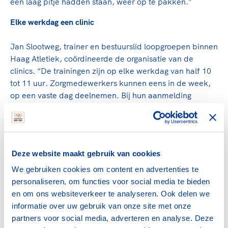
een laag pitje hadden staan, weer op te pakken.”
Elke werkdag een clinic
Jan Slootweg, trainer en bestuurslid loopgroepen binnen
Haag Atletiek, coördineerde de organisatie van de
clinics. “De trainingen zijn op elke werkdag van half 10
tot 11 uur. Zorgmedewerkers kunnen eens in de week,
op een vaste dag deelnemen. Bij hun aanmelding
konden zij een eerste en tweede voorkeur aangeven,
maar als er een keertje geschoven moet worden, dan is
dat ook geen probleem. Per clinic kunnen maximaal 15
mensen meedoen. Bij elke training heb ik twee trainers
Deze website maakt gebruik van cookies
ingedeeld, zodat verschillen in niveau ook goed
opgevangen worden.”
We gebruiken cookies om content en advertenties te
personaliseren, om functies voor social media te bieden
Nieuwe leden
en om ons websiteverkeer te analyseren. Ook delen we
informatie over uw gebruik van onze site met onze
Op 6 juli jl werd gestart met de trainingen. Inmiddels,
partners voor social media, adverteren en analyse. Deze
twee weken verder, heeft Slootweg al veel enthousiaste