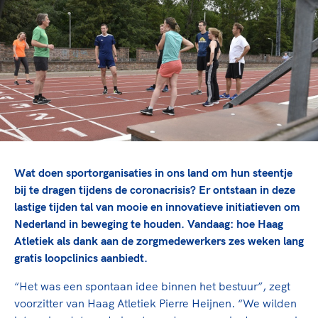
TeamNL Academie Kalender
Veilige en integere sport
Sportonderzoek
Diversiteit en inclusie
Sportakkoord II
Gezonde sportomgeving
Kennisaanbod TeamNL Experts
Duurzaamheid
TeamNL Sport Science Centre
Bekwaam sportkader
Game Changer
Vitale clubs en bestuurlijk kader
TeamNL kids
Olympische Spelen LA28
Olympische geschiedenis
Paralympische Spelen LA28
Sportmatch
Europese Spelen Istanbul 2027
Wat doen sportorganisaties in ons land om hun steentje
Clubacties
Nieuwspagina
bij te dragen tijdens de coronacrisis? Er ontstaan in deze
Handboek Wet- en Regelgeving
lastige tijden tal van mooie en innovatieve initiatieven om
Columns
Topsportbeleid
Nederland in beweging te houden. Vandaag: hoe Haag
Opleidingen en trainingen
Topsportfinanciering
Atletiek als dank aan de zorgmedewerkers zes weken lang
gratis loopclinics aanbiedt.
Maatschappelijke waarde topsport
High5 Stappenplan
Top teamsportcompetities
Sport gaat niet vanzelf
“Het was een spontaan idee binnen het bestuur”, zegt
Ruimte voor sport
voorzitter van Haag Atletiek Pierre Heijnen. “We wilden