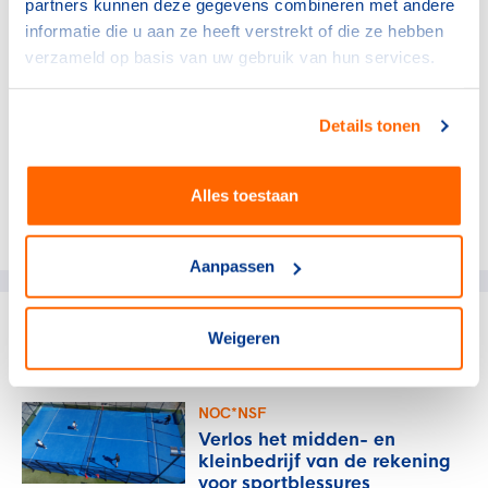
partners kunnen deze gegevens combineren met andere
reacties ontvangen. “De deelnemers zijn enthousiast.
informatie die u aan ze heeft verstrekt of die ze hebben
Het zijn mooie groepen en deze mensen weten hoe
verzameld op basis van uw gebruik van hun services.
belangrijk een goede gezondheid is. Wij vinden het fijn
dat we op deze manier iets daaraan bij kunnen dragen.
En uiteraard hopen we dat we er wellicht ook nog een
Details tonen
paar nieuwe leden door krijgen!”
Alles toestaan
Deel dit artikel op social media:
Aanpassen
Weigeren
gerelateerde artikelen
NOC*NSF
Verlos het midden- en
kleinbedrijf van de rekening
voor sportblessures