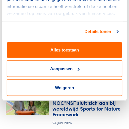
15 juli 2026
informatie die u aan ze heeft verstrekt of die ze hebben
verzameld op basis van uw gebruik van hun services.
NOC*NSF
Sport en bewegen als basis
voor een sterke provincie
Details tonen
6 juli 2026
Alles toestaan
NOC*NSF
Frankrijk kiest voor Thialf:
olympisch schaatsen 2030 in
Aanpassen
Heerenveen
29 juni 2026
Weigeren
NOC*NSF
NOC*NSF sluit zich aan bij
wereldwijd Sports for Nature
Framework
24 juni 2026