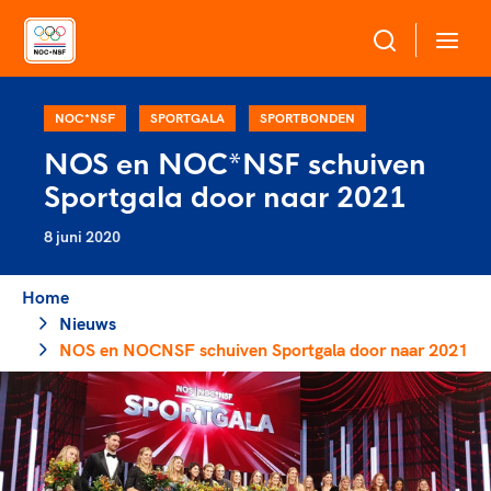
Over NOC*NSF
NOC*NSF
SPORTGALA
SPORTBONDEN
NOS en NOC*NSF schuiven
Sportagenda 2032
Sportgala door naar 2021
Sportdeelname
Leden
8 juni 2020
Algemene Vergadering
Bonden en professionals in de sport
Topsport
Raad van Toezicht en Bestuur
Home
Beleidsmedewerkers
Merkbescherming NOC*NSF
Nieuws
Clubbestuurders
NOS en NOCNSF schuiven Sportgala door naar 2021
Voor talentvolle sporters
Voor bonden
Coördinatoren en opleiders
Atletencommissie
Onze partners
Trainer-coaches
Paralympische Talentdag
Geven aan Sport
Officials
Pers