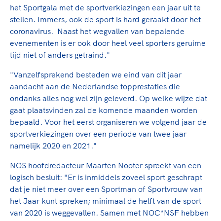
Clubondersteuning
Sport verenigt. Op sportclubs, pleintjes, tijdens
De TeamNL Academie
het Sportgala met de sportverkiezingen een jaar uit te
een rondje fietsen, door samen te skaten of naar
Beroepskrachten
stellen. Immers, ook de sport is hard geraakt door het
de sportschool te gaan. Door samen te juichen
De TeamNL Academie biedt een leer- en
coronavirus. Naast het wegvallen van bepalende
voor Sifan Hassan, Rico Verhoeven, Diede de
ontwikkelprogramma voor de volgende functies
evenementen is er ook door heel veel sporters geruime
Samen voor een veilige
Groot en het Nederlands Elftal. Of met trots te
binnen TeamNL programma's: experts, coaches,
tijd niet of anders getraind."
sportomgeving
genieten van de karatewedstrijd van je dochter,
bestuurders, (technisch) directeuren, managers en
de halve marathon van je moeder of de
"Vanzelfsprekend besteden we eind van dit jaar
toekomstig kader.
Voor welk gedrag staat de club? Wat mag wel
hockeywedstrijd van je buurjongen.
aandacht aan de Nederlandse topprestaties die
langs de lijn, in de kleedkamer, kantine en online?
ondanks alles nog wel zijn geleverd. Op welke wijze dat
Lees verder
Lees verder
En wat mag vooral niet? Een gedragscode geeft
gaat plaatsvinden zal de komende maanden worden
hier richting aan en is dus een belangrijk
bepaald. Voor het eerst organiseren we volgend jaar de
onderdeel van het clubbeleid rondom gewenst en
sportverkiezingen over een periode van twee jaar
ongewenst gedrag.
namelijk 2020 en 2021."
NOS hoofdredacteur Maarten Nooter spreekt van een
Lees verder
logisch besluit: "Er is inmiddels zoveel sport geschrapt
dat je niet meer over een Sportman of Sportvrouw van
het Jaar kunt spreken; minimaal de helft van de sport
van 2020 is weggevallen. Samen met NOC*NSF hebben