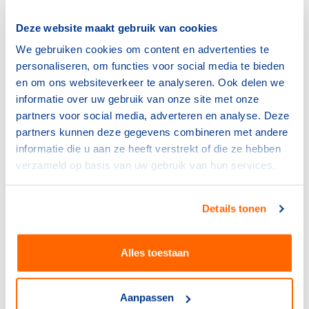
BOSA-regeling 2026 opent
op 5 januari
Deze website maakt gebruik van cookies
15 december 2025
We gebruiken cookies om content en advertenties te
personaliseren, om functies voor social media te bieden
NOC*NSF
en om ons websiteverkeer te analyseren. Ook delen we
Rabobank vanaf 2027
informatie over uw gebruik van onze site met onze
nieuwe hoofdsponsor TeamNL
partners voor social media, adverteren en analyse. Deze
naast Staatsloterij
partners kunnen deze gegevens combineren met andere
3 december 2025
informatie die u aan ze heeft verstrekt of die ze hebben
verzameld op basis van uw gebruik van hun services.
Bonden
Voorop in duurzaamheid: hoe
de NKBV koers houdt in een
Details tonen
veranderend klimaat
3 december 2025
Alles toestaan
Bonden
Doe mee met de verkiezing:
Aanpassen
Sportaccommodatie van het