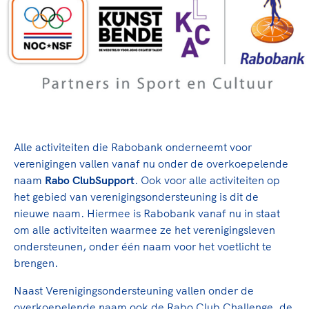
TeamNL Academie Kalender
Veilige en integere sport
Sportonderzoek
Diversiteit en inclusie
Sportakkoord II
Gezonde sportomgeving
Kennisaanbod TeamNL Experts
Duurzaamheid
TeamNL Sport Science Centre
Bekwaam sportkader
Game Changer
Vitale clubs en bestuurlijk kader
TeamNL kids
Olympische Spelen LA28
Olympische geschiedenis
Paralympische Spelen LA28
Alle activiteiten die Rabobank onderneemt voor
Sportmatch
Europese Spelen Istanbul 2027
verenigingen vallen vanaf nu onder de overkoepelende
naam
Rabo ClubSupport
. Ook voor alle activiteiten op
Clubacties
Nieuwspagina
het gebied van verenigingsondersteuning is dit de
Handboek Wet- en Regelgeving
Columns
Topsportbeleid
nieuwe naam. Hiermee is Rabobank vanaf nu in staat
Opleidingen en trainingen
om alle activiteiten waarmee ze het verenigingsleven
Topsportfinanciering
ondersteunen, onder één naam voor het voetlicht te
Maatschappelijke waarde topsport
brengen.
High5 Stappenplan
Top teamsportcompetities
Sport gaat niet vanzelf
Ruimte voor sport
Naast Verenigingsondersteuning vallen onder de
overkoepelende naam ook de Rabo Club Challenge, de