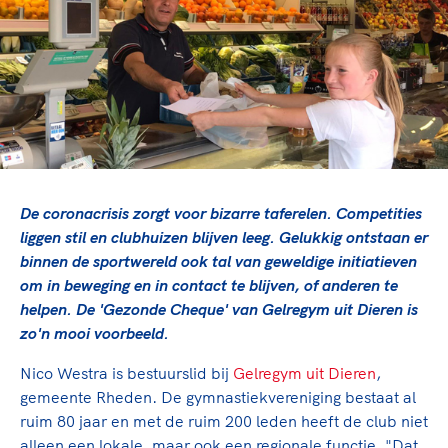
TeamNL Academie Kalender
Veilige en integere sport
Sportonderzoek
Diversiteit en inclusie
Sportakkoord II
Gezonde sportomgeving
Kennisaanbod TeamNL Experts
Duurzaamheid
TeamNL Sport Science Centre
Bekwaam sportkader
Game Changer
Vitale clubs en bestuurlijk kader
TeamNL kids
Olympische Spelen LA28
Olympische geschiedenis
Paralympische Spelen LA28
De coronacrisis zorgt voor bizarre taferelen. Competities
Sportmatch
Europese Spelen Istanbul 2027
liggen stil en clubhuizen blijven leeg. Gelukkig ontstaan er
binnen de sportwereld ook tal van geweldige initiatieven
Clubacties
Nieuwspagina
om in beweging en in contact te blijven, of anderen te
Handboek Wet- en Regelgeving
Columns
Topsportbeleid
helpen. De 'Gezonde Cheque' van Gelregym uit Dieren is
Opleidingen en trainingen
zo'n mooi voorbeeld.
Topsportfinanciering
Maatschappelijke waarde topsport
Nico Westra is bestuurslid bij
Gelregym uit Dieren
,
High5 Stappenplan
Top teamsportcompetities
gemeente Rheden. De gymnastiekvereniging bestaat al
Sport gaat niet vanzelf
Ruimte voor sport
ruim 80 jaar en met de ruim 200 leden heeft de club niet
alleen een lokale, maar ook een regionale functie. "Dat