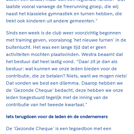
Clubondersteuning
Sport verenigt. Op sportclubs, pleintjes, tijdens
De TeamNL Academie
laatste vooral vanwege de freerunning groep, die wij
een rondje fietsen, door samen te skaten of naar
Beroepskrachten
naast het klassieke gymnastiek en turnen hebben, die
de sportschool te gaan. Door samen te juichen
De TeamNL Academie biedt een leer- en
trekt ook kinderen uit andere gemeenten."
voor Sifan Hassan, Rico Verhoeven, Diede de
ontwikkelprogramma voor de volgende functies
Samen voor een veilige
Groot en het Nederlands Elftal. Of met trots te
binnen TeamNL programma's: experts, coaches,
Sinds een week is de club weer voorzichtig begonnen
sportomgeving
genieten van de karatewedstrijd van je dochter,
bestuurders, (technisch) directeuren, managers en
met training geven, vooralsnog 'het nieuwe turnen' in de
de halve marathon van je moeder of de
toekomstig kader.
buitenlucht. Het was een lange tijd dat er geen
Voor welk gedrag staat de club? Wat mag wel
hockeywedstrijd van je buurjongen.
activiteiten mochten plaatsvinden. Westra beaamt dat
langs de lijn, in de kleedkamer, kantine en online?
Lees verder
het bestuur dat heel lastig vond. "Daar zit je dan als
Lees verder
En wat mag vooral niet? Een gedragscode geeft
bestuur: wat kunnen we onze leden bieden voor de
hier richting aan en is dus een belangrijk
contributie, die ze betalen? Niets, want we mogen niets!
onderdeel van het clubbeleid rondom gewenst en
Dat vonden we best een dilemma. Daarop hebben we
ongewenst gedrag.
de 'Gezonde Cheque' bedacht, deze hebben we onze
leden toegestuurd tegelijk met de inning van de
Lees verder
contributie van het tweede kwartaal."
Iets terugdoen voor de leden én de ondernemers
De 'Gezonde Cheque' is een tegoedbon met een