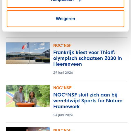
NOC*NSF
Sport en bewegen als basis
Weigeren
voor een sterke provincie
6 juli 2026
NOC*NSF
Frankrijk kiest voor Thialf:
olympisch schaatsen 2030 in
Heerenveen
29 juni 2026
NOC*NSF
NOC*NSF sluit zich aan bij
wereldwijd Sports for Nature
Framework
24 juni 2026
NOC*NSF