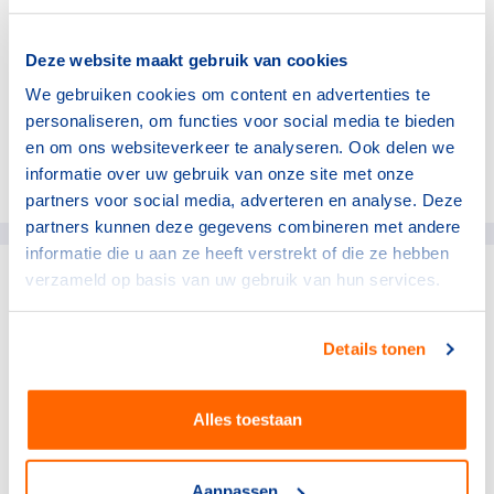
Vooruitkijkend is het bestuur al aan het nadenken over
de volgende ondernemer die de club op deze manier
Deze website maakt gebruik van cookies
wil ondersteunen. "Zo kunnen we toch iets terugdoen,
We gebruiken cookies om content en advertenties te
voor onze leden en onze lokale ondernemers!"
personaliseren, om functies voor social media te bieden
en om ons websiteverkeer te analyseren. Ook delen we
informatie over uw gebruik van onze site met onze
Deel dit artikel op social media:
partners voor social media, adverteren en analyse. Deze
partners kunnen deze gegevens combineren met andere
informatie die u aan ze heeft verstrekt of die ze hebben
verzameld op basis van uw gebruik van hun services.
gerelateerde artikelen
Details tonen
NOC*NSF
Verlos het midden- en
kleinbedrijf van de rekening
Alles toestaan
voor sportblessures
15 juli 2026
Aanpassen