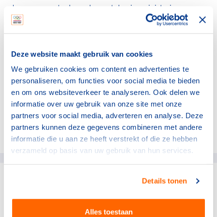
de evenementenbranche met de vier ministeries
samenwerken in een zogenaamd ‘Fieldlab
Evenementen’, aan de hand van de Topsector Creatieve
Industrie. Zo wordt in een brede samenwerking van
overheid, wetenschap en branche gewerkt aan het
Deze website maakt gebruik van cookies
beheersen van gezondheid en veiligheidsrisico’s,
We gebruiken cookies om content en advertenties te
waardoor gecontroleerd doorgegroeid en indien nodig
personaliseren, om functies voor social media te bieden
bijgesteld kan worden. Het langetermijnperspectief van
en om ons websiteverkeer te analyseren. Ook delen we
branche én samenleving staat hierbij voorop.
informatie over uw gebruik van onze site met onze
partners voor social media, adverteren en analyse. Deze
partners kunnen deze gegevens combineren met andere
Deel dit artikel op social media:
informatie die u aan ze heeft verstrekt of die ze hebben
verzameld op basis van uw gebruik van hun services.
Details tonen
gerelateerde artikelen
Alles toestaan
NOC*NSF