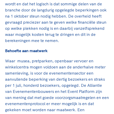
Clubondersteuning
Sport verenigt. Op sportclubs, pleintjes, tijdens
De TeamNL Academie
wordt en dat het logisch is dat sommige delen van de
een rondje fietsen, door samen te skaten of naar
Beroepskrachten
branche door de langdurig opgelegde beperkingen ook
de sportschool te gaan. Door samen te juichen
De TeamNL Academie biedt een leer- en
na 1 oktober steun nodig hebben. De overheid heeft
voor Sifan Hassan, Rico Verhoeven, Diede de
ontwikkelprogramma voor de volgende functies
gevraagd preciezer aan te geven welke financiële steun
Samen voor een veilige
Groot en het Nederlands Elftal. Of met trots te
binnen TeamNL programma's: experts, coaches,
op welke plekken nodig is en daarbij vanzelfsprekend
sportomgeving
genieten van de karatewedstrijd van je dochter,
bestuurders, (technisch) directeuren, managers en
waar mogelijk kosten terug te dringen en dit in de
de halve marathon van je moeder of de
toekomstig kader.
berekeningen mee te nemen.
Voor welk gedrag staat de club? Wat mag wel
hockeywedstrijd van je buurjongen.
langs de lijn, in de kleedkamer, kantine en online?
Behoefte aan maatwerk
Lees verder
Lees verder
En wat mag vooral niet? Een gedragscode geeft
Waar musea, pretparken, openbaar vervoer en
hier richting aan en is dus een belangrijk
winkelcentra mogen voldoen aan de anderhalve meter
onderdeel van het clubbeleid rondom gewenst en
samenleving, is voor de evenementensector een
ongewenst gedrag.
aanvullende beperking van dertig bezoekers en straks
per 1 juli, honderd bezoekers, opgelegd. De Alliantie
Lees verder
van Evenementenbouwers en het Event Platform zijn
van mening dat met goede voorzorgsmaatregelen en een
evenementenprotocol er meer mogelijk is en dat
gekeken moet worden naar maatwerk. Een