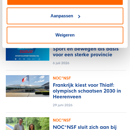
Verlos het midden- en
kleinbedrijf van de rekening
Aanpassen
voor sportblessures
15 juli 2026
Weigeren
NOC*NSF
Sport en bewegen als basis
voor een sterke provincie
6 juli 2026
NOC*NSF
Frankrijk kiest voor Thialf:
olympisch schaatsen 2030 in
Heerenveen
29 juni 2026
NOC*NSF
NOC*NSF sluit zich aan bij