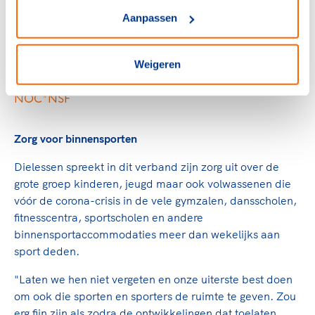
Laten we ook de
Aanpassen
binnensportaccommodaties niet
vergeten
Weigeren
Gerard Dielessen, algemeen directeur
NOC*NSF
Zorg voor binnensporten
Dielessen spreekt in dit verband zijn zorg uit over de
grote groep kinderen, jeugd maar ook volwassenen die
vóór de corona-crisis in de vele gymzalen, dansscholen,
fitnesscentra, sportscholen en andere
binnensportaccommodaties meer dan wekelijks aan
sport deden.
"Laten we hen niet vergeten en onze uiterste best doen
om ook die sporten en sporters de ruimte te geven. Zou
erg fijn zijn als zodra de ontwikkelingen dat toelaten,