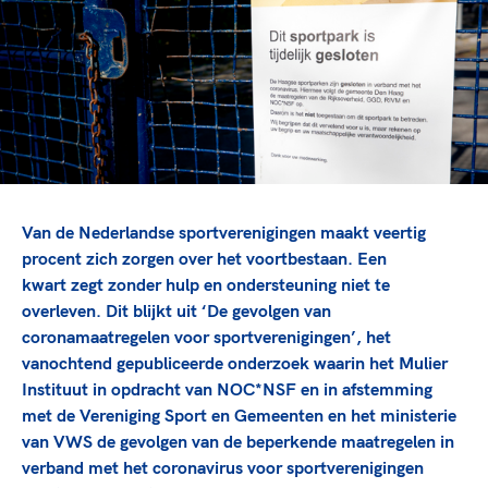
TeamNL Academie Kalender
Veilige en integere sport
Sportonderzoek
Diversiteit en inclusie
Sportakkoord II
Gezonde sportomgeving
Kennisaanbod TeamNL Experts
Duurzaamheid
TeamNL Sport Science Centre
Bekwaam sportkader
Game Changer
Vitale clubs en bestuurlijk kader
TeamNL kids
Olympische Spelen LA28
Olympische geschiedenis
Paralympische Spelen LA28
Van de Nederlandse sportverenigingen maakt veertig
Sportmatch
Europese Spelen Istanbul 2027
procent
zich zorgen over het voortbestaan. Een
kwart
zegt zonder hulp en ondersteuning niet te
Clubacties
Nieuwspagina
overleven. Dit blijkt uit ‘De gevolgen van
Handboek Wet- en Regelgeving
Columns
Topsportbeleid
coronamaatregelen voor sportverenigingen’, het
Opleidingen en trainingen
vanochtend gepubliceerde onderzoek waarin het Mulier
Topsportfinanciering
Instituut in opdracht van NOC*NSF en in afstemming
Maatschappelijke waarde topsport
met de Vereniging Sport en Gemeenten en het ministerie
High5 Stappenplan
Top teamsportcompetities
Sport gaat niet vanzelf
van VWS de gevolgen van de beperkende maatregelen in
Ruimte voor sport
verband met het coronavirus voor sportverenigingen