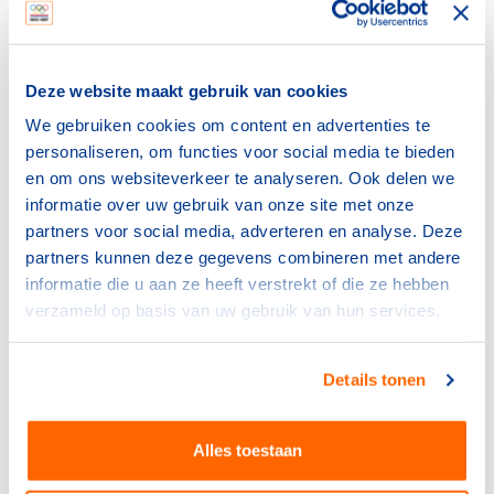
ellendige virus af zijn. Dat vereist veel creativiteit,
solidariteit, aanpassingsvermogen en vooral ook geduld.
De gezondheid gaat immers voor alles. Toch zien we dat
onze sportieve samenleving in ieder geval wat betreft
Deze website maakt gebruik van cookies
het buitensporten de komende weken en maanden
We gebruiken cookies om content en advertenties te
stapje voor stapje weer in beweging komt. Dat is ook
personaliseren, om functies voor social media te bieden
hard nodig om een gezonde, fitte en weerbare
en om ons websiteverkeer te analyseren. Ook delen we
samenleving te blijven."
informatie over uw gebruik van onze site met onze
partners voor social media, adverteren en analyse. Deze
"Tegelijkertijd zien we ook dat wat de verenigingen nu
partners kunnen deze gegevens combineren met andere
wel mogen doen kosten met zich mee zal brengen,
informatie die u aan ze heeft verstrekt of die ze hebben
terwijl de inkomstenkant vanuit kantineopbrengsten en
verzameld op basis van uw gebruik van hun services.
de voor veel sportverenigingen belangrijke
deelnemersbijdragen er niet op vooruit gaat. Ook zullen
de sportverenigingen nog lang zonder inkomsten uit
Details tonen
kaartverkoop moeten stellen. En voor de binnensporten
geldt dat ze straks bijna een half jaar geen activiteiten
met hun leden hebben mogen uitvoeren.”
Alles toestaan