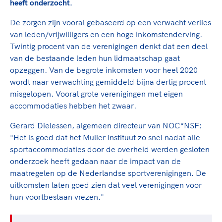
Clubondersteuning
Sport verenigt. Op sportclubs, pleintjes, tijdens
heeft onderzocht.
De TeamNL Academie
een rondje fietsen, door samen te skaten of naar
Beroepskrachten
De zorgen zijn vooral gebaseerd op een verwacht verlies
de sportschool te gaan. Door samen te juichen
De TeamNL Academie biedt een leer- en
van leden/vrijwilligers en een hoge inkomstenderving.
voor Sifan Hassan, Rico Verhoeven, Diede de
ontwikkelprogramma voor de volgende functies
Samen voor een veilige
Twintig procent van de verenigingen denkt dat een deel
Groot en het Nederlands Elftal. Of met trots te
binnen TeamNL programma's: experts, coaches,
van de bestaande leden hun lidmaatschap gaat
sportomgeving
genieten van de karatewedstrijd van je dochter,
bestuurders, (technisch) directeuren, managers en
opzeggen. Van de begrote inkomsten voor heel 2020
de halve marathon van je moeder of de
toekomstig kader.
wordt naar verwachting gemiddeld bijna dertig procent
Voor welk gedrag staat de club? Wat mag wel
hockeywedstrijd van je buurjongen.
misgelopen. Vooral grote verenigingen met eigen
langs de lijn, in de kleedkamer, kantine en online?
Lees verder
accommodaties hebben het zwaar.
Lees verder
En wat mag vooral niet? Een gedragscode geeft
hier richting aan en is dus een belangrijk
Gerard Dielessen, algemeen directeur van NOC*NSF:
onderdeel van het clubbeleid rondom gewenst en
"Het is goed dat het Mulier instituut zo snel nadat alle
ongewenst gedrag.
sportaccommodaties door de overheid werden gesloten
onderzoek heeft gedaan naar de impact van de
Lees verder
maatregelen op de Nederlandse sportverenigingen. De
uitkomsten laten goed zien dat veel verenigingen voor
hun voortbestaan vrezen."