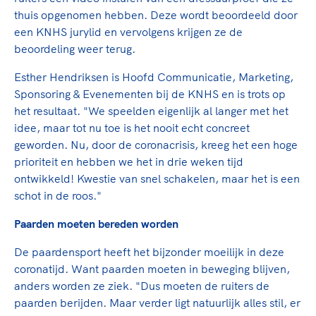
Clubondersteuning
Sport verenigt. Op sportclubs, pleintjes, tijdens
De TeamNL Academie
thuis opgenomen hebben. Deze wordt beoordeeld door
een rondje fietsen, door samen te skaten of naar
Beroepskrachten
een KNHS jurylid en vervolgens krijgen ze de
de sportschool te gaan. Door samen te juichen
De TeamNL Academie biedt een leer- en
beoordeling weer terug.
voor Sifan Hassan, Rico Verhoeven, Diede de
ontwikkelprogramma voor de volgende functies
Samen voor een veilige
Groot en het Nederlands Elftal. Of met trots te
binnen TeamNL programma's: experts, coaches,
Esther Hendriksen is Hoofd Communicatie, Marketing,
sportomgeving
genieten van de karatewedstrijd van je dochter,
bestuurders, (technisch) directeuren, managers en
Sponsoring & Evenementen bij de KNHS en is trots op
de halve marathon van je moeder of de
toekomstig kader.
het resultaat. "We speelden eigenlijk al langer met het
Voor welk gedrag staat de club? Wat mag wel
hockeywedstrijd van je buurjongen.
idee, maar tot nu toe is het nooit echt concreet
langs de lijn, in de kleedkamer, kantine en online?
Lees verder
geworden. Nu, door de coronacrisis, kreeg het een hoge
Lees verder
En wat mag vooral niet? Een gedragscode geeft
prioriteit en hebben we het in drie weken tijd
hier richting aan en is dus een belangrijk
ontwikkeld! Kwestie van snel schakelen, maar het is een
onderdeel van het clubbeleid rondom gewenst en
schot in de roos."
ongewenst gedrag.
Paarden moeten bereden worden
Lees verder
De paardensport heeft het bijzonder moeilijk in deze
coronatijd. Want paarden moeten in beweging blijven,
anders worden ze ziek. "Dus moeten de ruiters de
paarden berijden. Maar verder ligt natuurlijk alles stil, er