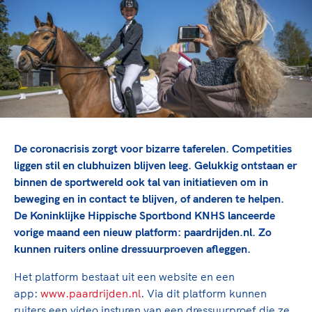
TeamNL Academie Kalender
Veilige en integere sport
Sportonderzoek
Diversiteit en inclusie
Sportakkoord II
Gezonde sportomgeving
Kennisaanbod TeamNL Experts
Duurzaamheid
TeamNL Sport Science Centre
Bekwaam sportkader
Game Changer
Vitale clubs en bestuurlijk kader
TeamNL kids
Olympische Spelen LA28
Olympische geschiedenis
Paralympische Spelen LA28
De coronacrisis zorgt voor bizarre taferelen. Competities
Sportmatch
Europese Spelen Istanbul 2027
liggen stil en clubhuizen blijven leeg. Gelukkig ontstaan er
binnen de sportwereld ook tal van initiatieven om in
Clubacties
Nieuwspagina
beweging en in contact te blijven, of anderen te helpen.
Handboek Wet- en Regelgeving
Columns
Topsportbeleid
De Koninklijke Hippische Sportbond KNHS lanceerde
Opleidingen en trainingen
vorige maand een nieuw platform: paardrijden.nl. Zo
Topsportfinanciering
kunnen ruiters online dressuurproeven afleggen.
Maatschappelijke waarde topsport
High5 Stappenplan
Top teamsportcompetities
Het platform bestaat uit een website en een
Sport gaat niet vanzelf
Ruimte voor sport
app:
www.paardrijden.nl
. Via dit platform kunnen
ruiters een video insturen van een dressuurproef die ze