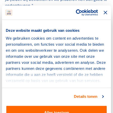
ondersteunen."
Uitbreiden
Aan het platform wordt in de komende weken ook een
Deze website maakt gebruik van cookies
trainingsmodule toegevoegd. Ruiters kunnen een video
van hun training insturen en krijgen dan instructie terug
We gebruiken cookies om content en advertenties te
van een van onze bondscoaches of ervaren instructeurs.
personaliseren, om functies voor social media te bieden
Hendriksen: "Al onze leden, mits ze beschikking hebben
en om ons websiteverkeer te analyseren. Ook delen we
over een paard en voldoen aan de richtlijnen van het
informatie over uw gebruik van onze site met onze
RIVM kunnen aan dit platform deelnemen. Competities
partners voor social media, adverteren en analyse. Deze
en wedstrijden mogen we niet op deze manier
partners kunnen deze gegevens combineren met andere
organiseren, dat verbiedt het internationale reglement.
informatie die u aan ze heeft verstrekt of die ze hebben
Maar we zijn erg blij met de positieve respons!"
verzameld op basis van uw gebruik van hun services.
Ook Sanders vindt het platform een prachtige manier
om in deze tijden aan ruiters de mogelijkheid te bieden
Details tonen
zich verder te blijven verbeteren. "Vooral de minder
ervaren ruiters vinden het moeilijk om zonder de
Alles toestaan