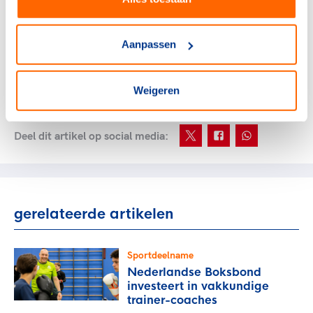
dressuurproeven, zonder wedstrijden, zonder doel, te
blijven trainen. En de aantallen inschrijvingen laten
duidelijk zien dat het aanslaat. Uiteraard zijn we
Aanpassen
allemaal blij als we weer wedstrijden en competities
kunnen hebben, maar het platform zal beslist ook
blijven draaien."
Weigeren
Deel dit artikel op social media:
gerelateerde artikelen
Sportdeelname
Nederlandse Boksbond
investeert in vakkundige
trainer-coaches