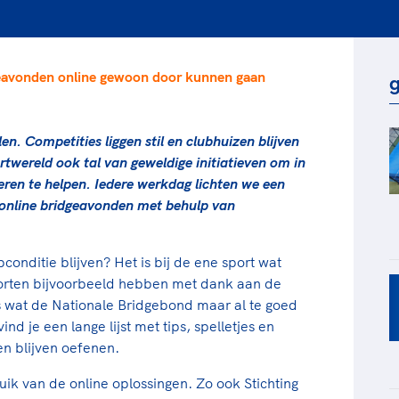
rt
Lees ve
je 
van
geavonden online gewoon door kunnen gaan
Le
g
kader
en. Competities liggen stil en clubhuizen blijven
rtwereld ook tal van geweldige initiatieven om in
deren te helpen. Iedere werkdag lichten we een
: online bridgeavonden met behulp van
pconditie blijven? Het is bij de ene sport wat
orten bijvoorbeeld hebben met dank aan de
ts wat de Nationale Bridgebond maar al te goed
nd je een lange lijst met tips, spelletjes en
n blijven oefenen.
k van de online oplossingen. Zo ook Stichting