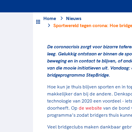
Veilige en integere sport
positionering van spo
Diversiteit en inclusie
Sportonderzoek
Home
Nieuws
Gezonde sportomgeving
Sportakkoord II
Sportwereld tegen corona: Hoe brid
Duurzaamheid
Bekwaam sportkader
Vitale clubs en bestuurlijk 
De coronacrisis zorgt voor bizarre taferel
leeg. Gelukkig ontstaan er binnen de spo
beweging en in contact te blijven, of an
van die mooie initiatieven uit. Vandaag
bridgeprogramma StepBridge.
Hoe kun je thuis blijven sporten en in to
makkelijker dan bij de andere. Denksp
technologie van 2020 een voordeel - ie
doorheeft. Op
de website
van de bond vi
programma’s zodat bridgers thuis kunne
Veel bridgeclubs maken dankbaar gebrui