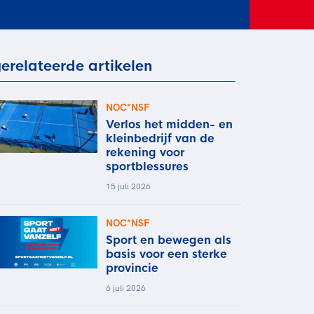
rder
moeder of de hockeywedstrijd
 je buurjongen.
es verder
erelateerde artikelen
NOC*NSF
Verlos het midden- en
kleinbedrijf van de
rekening voor
sportblessures
15 juli 2026
NOC*NSF
Sport en bewegen als
basis voor een sterke
provincie
6 juli 2026