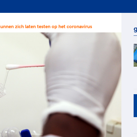
rt
Lees ve
je 
van
unnen zich laten testen op het coronavirus
Le
g
kader