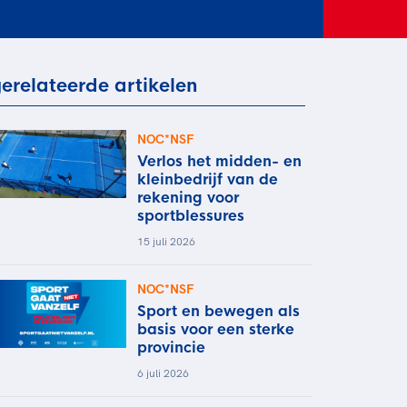
rder
moeder of de hockeywedstrijd
 je buurjongen.
es verder
erelateerde artikelen
NOC*NSF
Verlos het midden- en
kleinbedrijf van de
rekening voor
sportblessures
15 juli 2026
NOC*NSF
Sport en bewegen als
basis voor een sterke
provincie
6 juli 2026