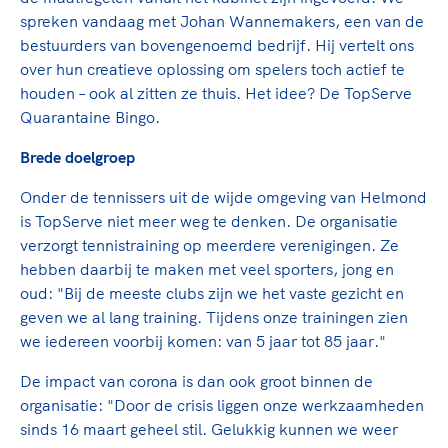
Clubondersteuning
Sport verenigt. Op sportclubs, pleintjes, tijdens
De TeamNL Academie
spreken vandaag met Johan Wannemakers, een van de
een rondje fietsen, door samen te skaten of naar
Beroepskrachten
bestuurders van bovengenoemd bedrijf. Hij vertelt ons
de sportschool te gaan. Door samen te juichen
De TeamNL Academie biedt een leer- en
over hun creatieve oplossing om spelers toch actief te
voor Sifan Hassan, Rico Verhoeven, Diede de
ontwikkelprogramma voor de volgende functies
Samen voor een veilige
houden – ook al zitten ze thuis. Het idee? De TopServe
Groot en het Nederlands Elftal. Of met trots te
binnen TeamNL programma's: experts, coaches,
Quarantaine Bingo.
sportomgeving
genieten van de karatewedstrijd van je dochter,
bestuurders, (technisch) directeuren, managers en
de halve marathon van je moeder of de
toekomstig kader.
Brede doelgroep
Voor welk gedrag staat de club? Wat mag wel
hockeywedstrijd van je buurjongen.
langs de lijn, in de kleedkamer, kantine en online?
Onder de tennissers uit de wijde omgeving van Helmond
Lees verder
Lees verder
En wat mag vooral niet? Een gedragscode geeft
is TopServe niet meer weg te denken. De organisatie
hier richting aan en is dus een belangrijk
verzorgt tennistraining op meerdere verenigingen. Ze
onderdeel van het clubbeleid rondom gewenst en
hebben daarbij te maken met veel sporters, jong en
ongewenst gedrag.
oud: "Bij de meeste clubs zijn we het vaste gezicht en
geven we al lang training. Tijdens onze trainingen zien
Lees verder
we iedereen voorbij komen: van 5 jaar tot 85 jaar."
De impact van corona is dan ook groot binnen de
organisatie: "Door de crisis liggen onze werkzaamheden
sinds 16 maart geheel stil. Gelukkig kunnen we weer