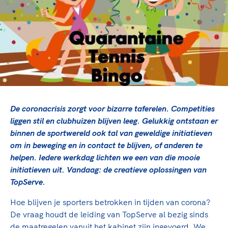
TeamNL Academie Kalender
Veilige en integere sport
Sportonderzoek
Diversiteit en inclusie
Sportakkoord II
Gezonde sportomgeving
Kennisaanbod TeamNL Experts
Duurzaamheid
TeamNL Sport Science Centre
Bekwaam sportkader
Game Changer
Vitale clubs en bestuurlijk kader
TeamNL kids
Olympische Spelen LA28
Olympische geschiedenis
Paralympische Spelen LA28
De coronacrisis zorgt voor bizarre taferelen. Competities
Sportmatch
Europese Spelen Istanbul 2027
liggen stil en clubhuizen blijven leeg. Gelukkig ontstaan er
binnen de sportwereld ook tal van geweldige initiatieven
Clubacties
Nieuwspagina
om in beweging en in contact te blijven, of anderen te
Handboek Wet- en Regelgeving
Columns
Topsportbeleid
helpen. Iedere werkdag lichten we een van die mooie
Opleidingen en trainingen
initiatieven uit. Vandaag: de creatieve oplossingen van
Topsportfinanciering
TopServe.
Maatschappelijke waarde topsport
High5 Stappenplan
Top teamsportcompetities
Hoe blijven je sporters betrokken in tijden van corona?
Sport gaat niet vanzelf
Ruimte voor sport
De vraag houdt de leiding van TopServe al bezig sinds
de maatregelen vanuit het kabinet zijn ingevoerd. We