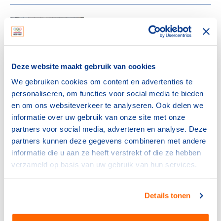
NOC*NSF
Verlos het midden- en
kleinbedrijf van de rekening
voor sportblessures
Deze website maakt gebruik van cookies
15 juli 2026
We gebruiken cookies om content en advertenties te
personaliseren, om functies voor social media te bieden
NOC*NSF
Sport en bewegen als basis
en om ons websiteverkeer te analyseren. Ook delen we
voor een sterke provincie
informatie over uw gebruik van onze site met onze
partners voor social media, adverteren en analyse. Deze
6 juli 2026
partners kunnen deze gegevens combineren met andere
informatie die u aan ze heeft verstrekt of die ze hebben
NOC*NSF
verzameld op basis van uw gebruik van hun services.
Frankrijk kiest voor Thialf:
olympisch schaatsen 2030 in
Heerenveen
Details tonen
29 juni 2026