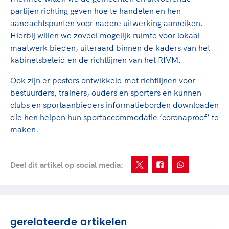
Clubondersteuning
Sport verenigt. Op sportclubs, pleintjes, tijdens
De TeamNL Academie
partijen richting geven hoe te handelen en hen
een rondje fietsen, door samen te skaten of naar
Beroepskrachten
aandachtspunten voor nadere uitwerking aanreiken.
de sportschool te gaan. Door samen te juichen
De TeamNL Academie biedt een leer- en
Hierbij willen we zoveel mogelijk ruimte voor lokaal
voor Sifan Hassan, Rico Verhoeven, Diede de
ontwikkelprogramma voor de volgende functies
Samen voor een veilige
maatwerk bieden, uiteraard binnen de kaders van het
Groot en het Nederlands Elftal. Of met trots te
binnen TeamNL programma's: experts, coaches,
kabinetsbeleid en de richtlijnen van het RIVM.
sportomgeving
genieten van de karatewedstrijd van je dochter,
bestuurders, (technisch) directeuren, managers en
de halve marathon van je moeder of de
toekomstig kader.
Ook zijn er
posters ontwikkeld met richtlijnen voor
Voor welk gedrag staat de club? Wat mag wel
hockeywedstrijd van je buurjongen.
bestuurders, trainers, ouders en sporters en kunnen
langs de lijn, in de kleedkamer, kantine en online?
Lees verder
clubs en sportaanbieders informatieborden downloaden
Lees verder
En wat mag vooral niet? Een gedragscode geeft
die hen helpen hun sportaccommodatie ‘coronaproof’ te
hier richting aan en is dus een belangrijk
maken.
onderdeel van het clubbeleid rondom gewenst en
ongewenst gedrag.
Deel dit artikel op social media:
Lees verder
gerelateerde artikelen