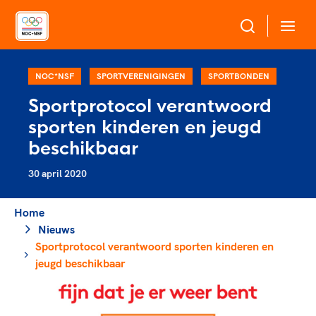
Over NOC*NSF
NOC*NSF
SPORTVERENIGINGEN
SPORTBONDEN
Sportprotocol verantwoord
Sportagenda 2032
sporten kinderen en jeugd
Sportdeelname
Leden
beschikbaar
Algemene Vergadering
30 april 2020
Bonden en professionals in de sport
Topsport
Raad van Toezicht en Bestuur
Beleidsmedewerkers
Merkbescherming NOC*NSF
Home
Clubbestuurders
Nieuws
Voor talentvolle sporters
Voor bonden
Coördinatoren en opleiders
Sportprotocol verantwoord sporten kinderen en
Atletencommissie
Onze partners
Trainer-coaches
jeugd beschikbaar
Paralympische Talentdag
Geven aan Sport
Officials
Pers