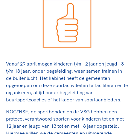
TeamNL Academie Kalender
Veilige en integere sport
Sportonderzoek
Diversiteit en inclusie
Sportakkoord II
Gezonde sportomgeving
Kennisaanbod TeamNL Experts
Duurzaamheid
TeamNL Sport Science Centre
Bekwaam sportkader
Game Changer
Vitale clubs en bestuurlijk kader
TeamNL kids
Olympische Spelen LA28
Olympische geschiedenis
Paralympische Spelen LA28
Vanaf 29 april mogen kinderen t/m 12 jaar en jeugd 13
Sportmatch
Europese Spelen Istanbul 2027
t/m 18 jaar, onder begeleiding, weer samen trainen in
de buitenlucht. Het kabinet heeft de gemeenten
Clubacties
Nieuwspagina
opgeroepen om deze sportactiviteiten te faciliteren en te
Handboek Wet- en Regelgeving
Columns
Topsportbeleid
organiseren, altijd onder begeleiding van
Opleidingen en trainingen
buurtsportcoaches of het kader van sportaanbieders.
Topsportfinanciering
Maatschappelijke waarde topsport
NOC*NSF, de sportbonden en de VSG hebben een
High5 Stappenplan
Top teamsportcompetities
protocol verantwoord sporten voor kinderen tot en met
Sport gaat niet vanzelf
Ruimte voor sport
12 jaar en jeugd van 13 tot en met 18 jaar opgesteld.
Hiermee willen we de gemeenten en uitvoerende