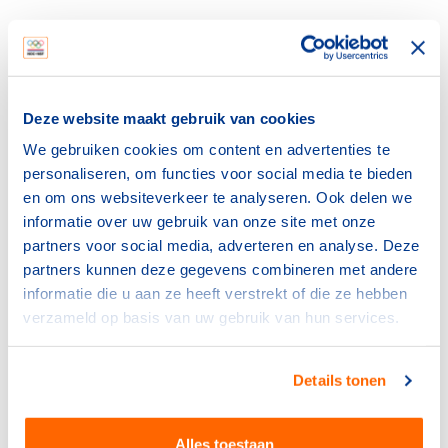
De sporters en hun coaches en
begeleiders zullen de planning naar dat
ene hoogtepunt moeten herschrijven
Deze website maakt gebruik van cookies
Pieter van den Hoogenband, chef de
We gebruiken cookies om content en advertenties te
mission TeamNL
personaliseren, om functies voor social media te bieden
en om ons websiteverkeer te analyseren. Ook delen we
Pieter van den Hoogenband, chef de mission van de
informatie over uw gebruik van onze site met onze
olympische ploeg, vindt het een goede en begrijpelijke
partners voor social media, adverteren en analyse. Deze
beslissing van het IOC: "Maar het komt, hoewel het
partners kunnen deze gegevens combineren met andere
besluit al in de lijn der verwachting lag, toch aan bij de
informatie die u aan ze heeft verstrekt of die ze hebben
sporters. Het doel waar ze de afgelopen jaren dagelijks
verzameld op basis van uw gebruik van hun services.
aan gewerkt hebben, is ineens weg."
"Als topsporter ben je gewend aan totale controle. Ik
Details tonen
verwacht dat iedereen de komende tijd de zaken voor
zichzelf weer op een rijtje gaat zetten. De sporters en
Alles toestaan