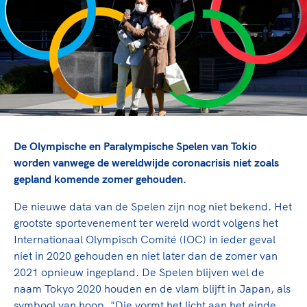
TeamNL Academie Kalender
Veilige en integere sport
Sportonderzoek
Diversiteit en inclusie
Sportakkoord II
Gezonde sportomgeving
Kennisaanbod TeamNL Experts
Duurzaamheid
TeamNL Sport Science Centre
Bekwaam sportkader
Game Changer
Vitale clubs en bestuurlijk kader
TeamNL kids
Olympische Spelen LA28
Olympische geschiedenis
Paralympische Spelen LA28
De Olympische en Paralympische Spelen van Tokio
Sportmatch
Europese Spelen Istanbul 2027
worden vanwege de wereldwijde coronacrisis niet zoals
gepland komende zomer gehouden.
Clubacties
Nieuwspagina
Handboek Wet- en Regelgeving
Columns
De nieuwe data van de Spelen zijn nog niet bekend. Het
Topsportbeleid
Opleidingen en trainingen
grootste sportevenement ter wereld wordt volgens het
Topsportfinanciering
Internationaal Olympisch Comité (IOC) in ieder geval
Maatschappelijke waarde topsport
niet in 2020 gehouden en niet later dan de zomer van
High5 Stappenplan
Top teamsportcompetities
2021 opnieuw ingepland. De Spelen blijven wel de
Sport gaat niet vanzelf
Ruimte voor sport
naam Tokyo 2020 houden en de vlam blijft in Japan
, als
symbool van hoop. "Die vormt het licht aan het einde