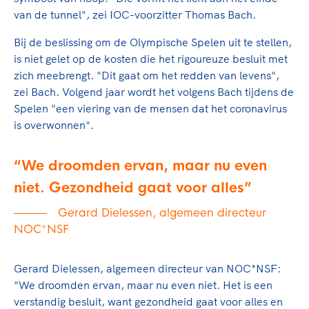
Clubondersteuning
Sport verenigt. Op sportclubs, pleintjes, tijdens
De TeamNL Academie
van de tunnel", zei IOC-voorzitter Thomas Bach.
een rondje fietsen, door samen te skaten of naar
Beroepskrachten
de sportschool te gaan. Door samen te juichen
De TeamNL Academie biedt een leer- en
Bij de beslissing om de Olympische Spelen uit te stellen,
voor Sifan Hassan, Rico Verhoeven, Diede de
ontwikkelprogramma voor de volgende functies
is niet gelet op de kosten die het rigoureuze besluit met
Samen voor een veilige
Groot en het Nederlands Elftal. Of met trots te
binnen TeamNL programma's: experts, coaches,
zich meebrengt. "Dit gaat om het redden van levens",
sportomgeving
genieten van de karatewedstrijd van je dochter,
bestuurders, (technisch) directeuren, managers en
zei Bach. Volgend jaar wordt het volgens Bach tijdens de
de halve marathon van je moeder of de
toekomstig kader.
Spelen "een viering van de mensen dat het coronavirus
Voor welk gedrag staat de club? Wat mag wel
hockeywedstrijd van je buurjongen.
is overwonnen".
langs de lijn, in de kleedkamer, kantine en online?
Lees verder
Lees verder
En wat mag vooral niet? Een gedragscode geeft
We droomden ervan, maar nu even
hier richting aan en is dus een belangrijk
onderdeel van het clubbeleid rondom gewenst en
niet. Gezondheid gaat voor alles
ongewenst gedrag.
Gerard Dielessen, algemeen directeur
NOC*NSF
Lees verder
Gerard Dielessen, algemeen directeur van NOC*NSF:
"We droomden ervan, maar nu even niet. Het is een
verstandig besluit, want gezondheid gaat voor alles en