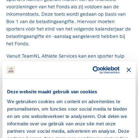
Clubondersteuning
Sport verenigt. Op sportclubs, pleintjes, tijdens
De TeamNL Academie
voorzieningen van het Fonds als zij voldoen aan de
een rondje fietsen, door samen te skaten of naar
Beroepskrachten
inkomenstoets. Deze toets wordt gedaan op basis van
de sportschool te gaan. Door samen te juichen
De TeamNL Academie biedt een leer- en
Box 1 van de belastingaangifte. Hiervoor moeten
voor Sifan Hassan, Rico Verhoeven, Diede de
ontwikkelprogramma voor de volgende functies
Samen voor een veilige
sporters vóór het eind van het volgende kalenderjaar de
Groot en het Nederlands Elftal. Of met trots te
binnen TeamNL programma's: experts, coaches,
belastingaangifte én -aanslag aangeleverd hebben bij
sportomgeving
genieten van de karatewedstrijd van je dochter,
bestuurders, (technisch) directeuren, managers en
het Fonds.
de halve marathon van je moeder of de
toekomstig kader.
Voor welk gedrag staat de club? Wat mag wel
hockeywedstrijd van je buurjongen.
Vanuit TeamNL Athlete Services kan een sporter hulp
langs de lijn, in de kleedkamer, kantine en online?
Lees verder
krijgen bij de belastingaangifte of bij andere fiscale
Lees verder
En wat mag vooral niet? Een gedragscode geeft
vragen. Daarvoor organiseren we samen met EY fiscale
hier richting aan en is dus een belangrijk
adviesdagen. Zie ook het bericht hiervoor.
onderdeel van het clubbeleid rondom gewenst en
ongewenst gedrag.
Deze website maakt gebruik van cookies
Meer weten over de extra
We gebruiken cookies om content en advertenties te
Lees verder
kostenvergoeding of andere
personaliseren, om functies voor social media te bieden
fiscale kwesties? Vraag het
en om ons websiteverkeer te analyseren. Ook delen we
Nienke Kingma
informatie over uw gebruik van onze site met onze
Nienke.Kingma@nocnsf.nl
partners voor social media, adverteren en analyse. Deze