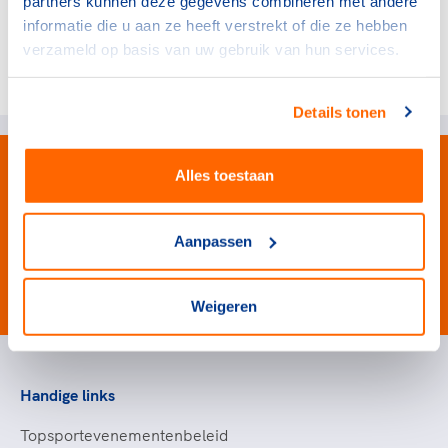
partners kunnen deze gegevens combineren met andere
informatie die u aan ze heeft verstrekt of die ze hebben
verzameld op basis van uw gebruik van hun services.
Deel dit artikel op social media:
Details tonen
Alles toestaan
Aanpassen
#wewinnenveelmetsport
Weigeren
Handige links
Topsportevenementenbeleid