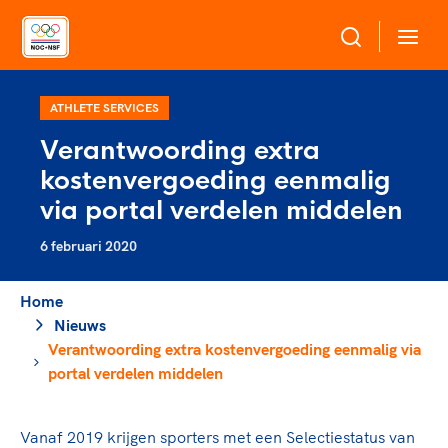
Over NOC*NSF
ATHLETE SERVICES
Verantwoording extra
Sportagenda 2032
kostenvergoeding eenmalig
Sportdeelname
Leden
via portal verdelen middelen
Algemene Vergadering
6 februari 2020
Bonden en professionals in de sport
Topsport
Raad van Toezicht en Bestuur
Beleidsmedewerkers
Merkbescherming NOC*NSF
Home
Clubbestuurders
Nieuws
Voor talentvolle sporters
Voor bonden
Coördinatoren en opleiders
Verantwoording extra kostenvergoeding eenmalig via
Atletencommissie
Onze partners
Trainer-coaches
portal verdelen middelen
Paralympische Talentdag
Geven aan Sport
Officials
Pers
Vanaf 2019 krijgen sporters met een Selectiestatus van