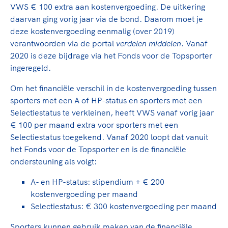
TeamNL Academie Kalender
VWS € 100 extra aan kostenvergoeding. De uitkering
Veilige en integere sport
Sportonderzoek
daarvan ging vorig jaar via de bond. Daarom moet je
Diversiteit en inclusie
deze kostenvergoeding eenmalig (over 2019)
Sportakkoord II
Gezonde sportomgeving
Kennisaanbod TeamNL Experts
verantwoorden via de portal
verdelen middelen
. Vanaf
Duurzaamheid
TeamNL Sport Science Centre
2020 is deze bijdrage via het Fonds voor de Topsporter
Bekwaam sportkader
ingeregeld.
Game Changer
Vitale clubs en bestuurlijk kader
TeamNL kids
Om het financiële verschil in de kostenvergoeding tussen
Olympische Spelen LA28
Olympische geschiedenis
sporters met een A of HP-status en sporters met een
Paralympische Spelen LA28
Selectiestatus te verkleinen, heeft VWS vanaf vorig jaar
Sportmatch
Europese Spelen Istanbul 2027
€ 100 per maand extra voor sporters met een
Clubacties
Nieuwspagina
Selectiestatus toegekend. Vanaf 2020 loopt dat vanuit
Handboek Wet- en Regelgeving
het Fonds voor de Topsporter en is de financiële
Columns
Topsportbeleid
ondersteuning als volgt:
Opleidingen en trainingen
Topsportfinanciering
A- en HP-status: stipendium + € 200
Maatschappelijke waarde topsport
kostenvergoeding per maand
High5 Stappenplan
Top teamsportcompetities
Sport gaat niet vanzelf
Selectiestatus: € 300 kostenvergoeding per maand
Ruimte voor sport
Sporters kunnen gebruik maken van de financiële