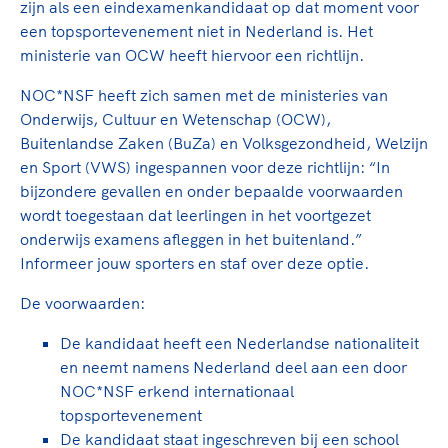
TeamNL Academie Kalender
zijn als een eindexamenkandidaat op dat moment voor
Veilige en integere sport
een topsportevenement niet in Nederland is. Het
Sportonderzoek
Diversiteit en inclusie
ministerie van OCW heeft hiervoor een richtlijn.
Sportakkoord II
Gezonde sportomgeving
Kennisaanbod TeamNL Experts
NOC*NSF heeft zich samen met de ministeries van
Duurzaamheid
TeamNL Sport Science Centre
Onderwijs, Cultuur en Wetenschap (OCW),
Bekwaam sportkader
Game Changer
Buitenlandse Zaken (BuZa) en Volksgezondheid, Welzijn
Vitale clubs en bestuurlijk kader
TeamNL kids
en Sport (VWS) ingespannen voor deze richtlijn: “In
Olympische Spelen LA28
bijzondere gevallen en onder bepaalde voorwaarden
Olympische geschiedenis
Paralympische Spelen LA28
wordt toegestaan dat leerlingen in het voortgezet
Sportmatch
Europese Spelen Istanbul 2027
onderwijs examens afleggen in het buitenland.”
Clubacties
Informeer jouw sporters en staf over deze optie.
Nieuwspagina
Handboek Wet- en Regelgeving
Columns
De voorwaarden:
Topsportbeleid
Opleidingen en trainingen
Topsportfinanciering
De kandidaat heeft een Nederlandse nationaliteit
Maatschappelijke waarde topsport
en neemt namens Nederland deel aan een door
High5 Stappenplan
NOC*NSF erkend internationaal
Top teamsportcompetities
Sport gaat niet vanzelf
topsportevenement
Ruimte voor sport
De kandidaat staat ingeschreven bij een school