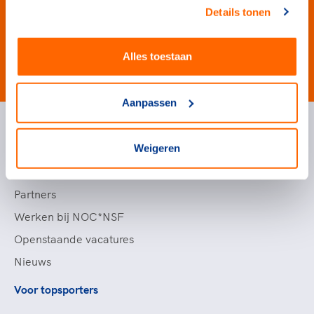
Details tonen
Alles toestaan
#wewinnenveelmetsport
Aanpassen
Handige links
Weigeren
Topsportevenementenbeleid
Partners
Werken bij NOC*NSF
Openstaande vacatures
Nieuws
Voor topsporters