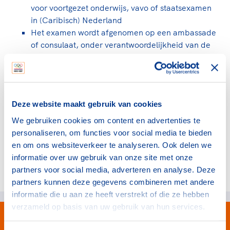
Clubondersteuning
Sport verenigt. Op sportclubs, pleintjes, tijdens
De TeamNL Academie
voor voortgezet onderwijs, vavo of staatsexamen
een rondje fietsen, door samen te skaten of naar
Beroepskrachten
in (Caribisch) Nederland
de sportschool te gaan. Door samen te juichen
De TeamNL Academie biedt een leer- en
Het examen wordt afgenomen op een ambassade
voor Sifan Hassan, Rico Verhoeven, Diede de
ontwikkelprogramma voor de volgende functies
of consulaat, onder verantwoordelijkheid van de
Samen voor een veilige
Groot en het Nederlands Elftal. Of met trots te
binnen TeamNL programma's: experts, coaches,
ambassadeur of consul.
sportomgeving
genieten van de karatewedstrijd van je dochter,
bestuurders, (technisch) directeuren, managers en
de halve marathon van je moeder of de
toekomstig kader.
Voor welk gedrag staat de club? Wat mag wel
hockeywedstrijd van je buurjongen.
Meer weten over de procedure?
langs de lijn, in de kleedkamer, kantine en online?
Lees verder
Deze website maakt gebruik van cookies
Mail Jan Eshuis
Lees verder
En wat mag vooral niet? Een gedragscode geeft
Jan.Eshuis@nocnsf.nl
We gebruiken cookies om content en advertenties te
hier richting aan en is dus een belangrijk
personaliseren, om functies voor social media te bieden
onderdeel van het clubbeleid rondom gewenst en
en om ons websiteverkeer te analyseren. Ook delen we
ongewenst gedrag.
informatie over uw gebruik van onze site met onze
partners voor social media, adverteren en analyse. Deze
Deel dit artikel op social media:
Lees verder
partners kunnen deze gegevens combineren met andere
informatie die u aan ze heeft verstrekt of die ze hebben
verzameld op basis van uw gebruik van hun services.