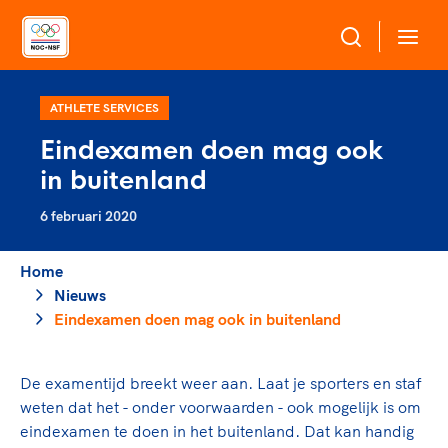
Over NOC*NSF
ATHLETE SERVICES
Eindexamen doen mag ook
Sportagenda 2032
in buitenland
Sportdeelname
Leden
6 februari 2020
Algemene Vergadering
Bonden en professionals in de sport
Topsport
Raad van Toezicht en Bestuur
Home
Beleidsmedewerkers
Merkbescherming NOC*NSF
Nieuws
Clubbestuurders
Eindexamen doen mag ook in buitenland
Voor talentvolle sporters
Voor bonden
Coördinatoren en opleiders
Atletencommissie
Onze partners
Trainer-coaches
De examentijd breekt weer aan. Laat je sporters en staf
Paralympische Talentdag
Geven aan Sport
Officials
weten dat het - onder voorwaarden - ook mogelijk is om
Pers
eindexamen te doen in het buitenland. Dat kan handig