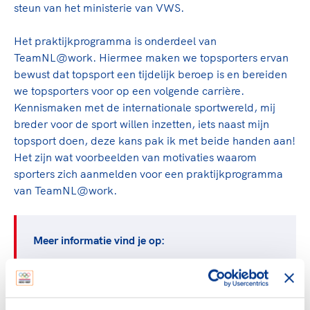
Clubondersteuning
Sport verenigt. Op sportclubs, pleintjes, tijdens
De TeamNL Academie
steun van het ministerie van VWS.
een rondje fietsen, door samen te skaten of naar
Beroepskrachten
de sportschool te gaan. Door samen te juichen
Het praktijkprogramma is onderdeel van
De TeamNL Academie biedt een leer- en
voor Sifan Hassan, Rico Verhoeven, Diede de
TeamNL@work. Hiermee maken we topsporters ervan
ontwikkelprogramma voor de volgende functies
Samen voor een veilige
Groot en het Nederlands Elftal. Of met trots te
bewust dat topsport een tijdelijk beroep is en bereiden
binnen TeamNL programma's: experts, coaches,
sportomgeving
genieten van de karatewedstrijd van je dochter,
we topsporters voor op een volgende carrière.
bestuurders, (technisch) directeuren, managers en
de halve marathon van je moeder of de
Kennismaken met de internationale sportwereld, mij
toekomstig kader.
Voor welk gedrag staat de club? Wat mag wel
hockeywedstrijd van je buurjongen.
breder voor de sport willen inzetten, iets naast mijn
langs de lijn, in de kleedkamer, kantine en online?
Lees verder
topsport doen, deze kans pak ik met beide handen aan!
Lees verder
En wat mag vooral niet? Een gedragscode geeft
Het zijn wat voorbeelden van motivaties waarom
hier richting aan en is dus een belangrijk
sporters zich aanmelden voor een praktijkprogramma
onderdeel van het clubbeleid rondom gewenst en
van TeamNL@work.
ongewenst gedrag.
Lees verder
Meer informatie vind je op:
teamnlatwork.nocnsf.nl