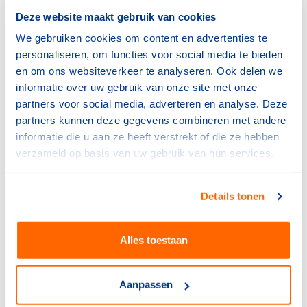
Aan deze eerste editie van Internationaal Besturen
Deze website maakt gebruik van cookies
nemen acht (oud)topsporters deel:
We gebruiken cookies om content en advertenties te
Amarens Genee (waterpolo)
personaliseren, om functies voor social media te bieden
Barbara van Bergen (zitskiën)
en om ons websiteverkeer te analyseren. Ook delen we
Frank Rijken (turnen)
informatie over uw gebruik van onze site met onze
Inge Huitzing (basketbal)
partners voor social media, adverteren en analyse. Deze
Jacco Arends (badminton)
partners kunnen deze gegevens combineren met andere
Maurits Morsink (para-triatlon)
informatie die u aan ze heeft verstrekt of die ze hebben
Shareday Christina (softbal)
verzameld op basis van uw gebruik van hun services.
Stef Clement (wielrennen)
Na dit praktijkprogramma kan de deelnemer bepalen of
Details tonen
hij of zij wil doorgroeien als internationaal bestuurder. In
dat geval is een individueel NOC*NSF-traject een
Alles toestaan
mogelijk vervolg.
Aanpassen
Deel dit artikel op social media: