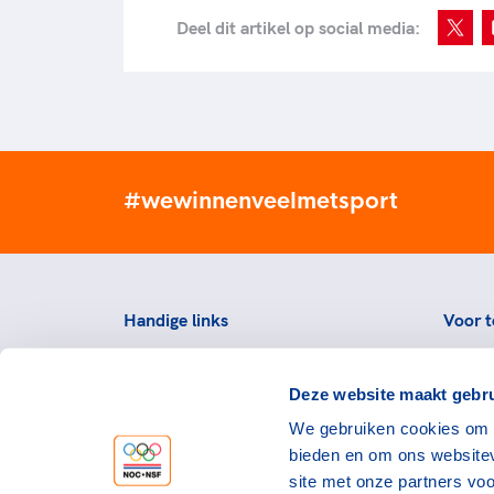
Deel dit artikel op social media:
#wewinnenveelmetsport
Handige links
Voor t
Topsportevenementenbeleid
Topsp
Deze website maakt gebru
Partners
Voorzi
We gebruiken cookies om c
Werken bij NOC*NSF
Downlo
bieden en om ons websitev
topspo
Openstaande vacatures
site met onze partners vo