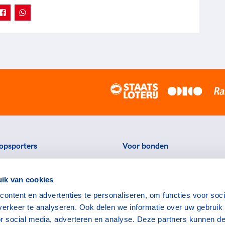
opsporters
Voor bonden
ortstatussen
Thema's
ik van cookies
eningen voor topsporters
Agenda
ontent en advertenties te personaliseren, om functies voor soci
ads en links voor
Portal
erkeer te analyseren. Ook delen we informatie over uw gebruik
rters
Nieuws
or social media, adverteren en analyse. Deze partners kunnen d