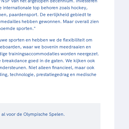
OC*NSF van het afgelopen decennium. Investeren
de internationale top behoren zoals hockey,
en, paardensport. De eerlijkheid gebiedt te
r medailles hebben gewonnen. Maar overall zien
enoemde sporten."
we sporten en hebben we de flexibiliteit om
kateboarden, waar we bovenin meedraaien en
ige trainingsaccommodaties worden neergezet.
e breakdance goed in de gaten. We kijken ook
dersteunen. Niet alleen financieel, maar ook
ing, technologie, prestatiegedrag en medische
h al voor de Olympische Spelen.