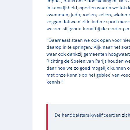
impact, dat is onze doelstelling bij N
in kansrijkheid, sporten waarin we tot 
zwemmen, judo, roeien, zeilen, wielrenn
zeggen dat we niet in iedere sport mee
we een stijgende trend bij de eerder g
"Daarnaast staan we ook open voor nieu
daarop in te springen. Kijk naar het s
waar ook dankzij gemeenten hoogwaard
Richting de Spelen van Parijs houden w
daar hoe we zo goed mogelijk kunnen on
met onze kennis op het gebied van voed
kennis."
De handbalsters kwalificeerden zic