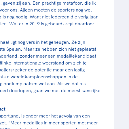
n
, gaven zij aan. Een prachtige metafoor, die ik
 voor ons. Alleen moeten de sporters nog wel
 is nog nodig. Want niet iedereen die vorig jaar
elen. Wat er in 2019 is gebeurd, zegt daardoor
aal ligt nog vers in het geheugen. Ze zijn
te Spelen. Maar ze hebben zich niet geplaatst.
nderland, zonder meer een medaillekandidaat
t flinke internationale weerstand om zich te
allers; zeker de potentie maar een lastig
e laatste wereldkampioenschappen in de
ig podiumplaatsen wel aan. Als we dat als
goed doorlopen, gaan we met de meest kansrijke
act
sportland, is onder meer het gevolg van een
gezet. “Meer medailles in meer sporten met meer