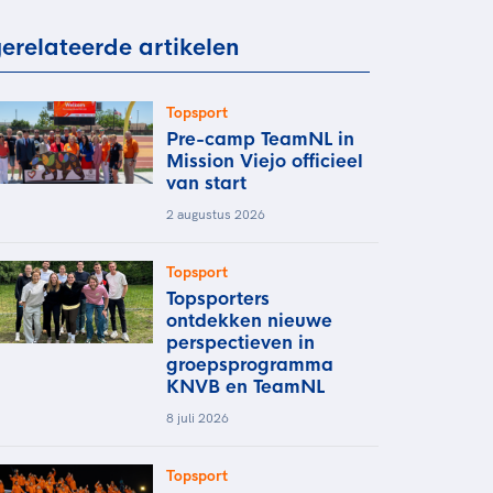
rder
moeder of de hockeywedstrijd
erelateerde artikelen
 je buurjongen.
es verder
Topsport
Pre-camp TeamNL in
Mission Viejo officieel
van start
2 augustus 2026
Topsport
Topsporters
ontdekken nieuwe
perspectieven in
groepsprogramma
KNVB en TeamNL
8 juli 2026
Topsport