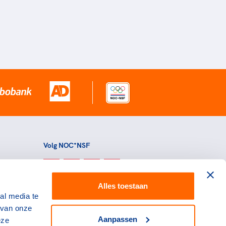
Volg NOC*NSF
Alles toestaan
al media te
 van onze
Aanpassen
eze