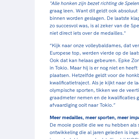
"Alle honken zijn bezet richting de Spele
graag leen. Want dit geldt ook absoluut
binnen worden geslagen. De laatste klap
zo succesvol was, is al zeker van de Sp
niet direct iets over de medailles."
“Kijk naar onze volleybaldames, dat verh
Europese top, werden vierde op de laats
Ook dat kan helaas gebeuren. Epke Zo
in Tokio. Maar hij is er nog niet en heef
plaatsen. Hetzelfde geldt voor de honkb
kwalificatietraject. Als je kijkt naar d
olympische sporten, tikken we de veert
graadmeter nemen en de kwalificaties 
afvaardiging ooit naar Tokio.”
Meer medailles, meer sporten, meer imp
De mooie positie die we nu hebben als 
ontwikkeling die al jaren geleden is in