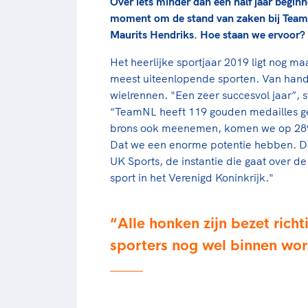
Over iets minder dan een half jaar begi
moment om de stand van zaken bij Team
Maurits Hendriks. Hoe staan we ervoor?
Het heerlijke sportjaar 2019 ligt nog ma
meest uiteenlopende sporten. Van handba
wielrennen. "Een zeer succesvol jaar”, s
“TeamNL heeft 119 gouden medailles ge
brons ook meenemen, komen we op 289 p
Dat we een enorme potentie hebben. Dat 
UK Sports, de instantie die gaat over d
sport in het Verenigd Koninkrijk."
Alle honken zijn bezet rich
sporters nog wel binnen wo