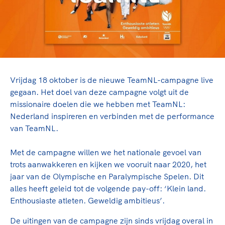
TeamNL Academie Kalender
Veilige en integere sport
Sportonderzoek
Diversiteit en inclusie
Sportakkoord II
Gezonde sportomgeving
Kennisaanbod TeamNL Experts
Duurzaamheid
TeamNL Sport Science Centre
Bekwaam sportkader
Game Changer
Vrijdag 18 oktober is de nieuwe TeamNL-campagne live
Vitale clubs en bestuurlijk kader
TeamNL kids
Olympische Spelen LA28
gegaan. Het doel van deze campagne volgt uit de
Olympische geschiedenis
Paralympische Spelen LA28
missionaire doelen die we hebben met TeamNL:
Nederland inspireren en verbinden met de performance
Sportmatch
Europese Spelen Istanbul 2027
van TeamNL.
Clubacties
Nieuwspagina
Handboek Wet- en Regelgeving
Columns
Met de campagne willen we het nationale gevoel van
Topsportbeleid
Opleidingen en trainingen
trots aanwakkeren en kijken we vooruit naar 2020, het
Topsportfinanciering
jaar van de Olympische en Paralympische Spelen. Dit
Maatschappelijke waarde topsport
alles heeft geleid tot de volgende pay-off: ‘Klein land.
High5 Stappenplan
Top teamsportcompetities
Sport gaat niet vanzelf
Enthousiaste atleten. Geweldig ambitieus’.
Ruimte voor sport
De uitingen van de campagne zijn sinds vrijdag overal in