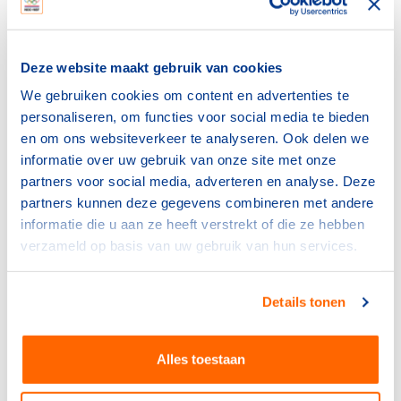
15 juli 2026
NOC*NSF
Deze website maakt gebruik van cookies
Sport en bewegen als basis
We gebruiken cookies om content en advertenties te
voor een sterke provincie
personaliseren, om functies voor social media te bieden
6 juli 2026
en om ons websiteverkeer te analyseren. Ook delen we
informatie over uw gebruik van onze site met onze
NOC*NSF
partners voor social media, adverteren en analyse. Deze
Frankrijk kiest voor Thialf:
partners kunnen deze gegevens combineren met andere
olympisch schaatsen 2030 in
informatie die u aan ze heeft verstrekt of die ze hebben
Heerenveen
verzameld op basis van uw gebruik van hun services.
29 juni 2026
Details tonen
NOC*NSF
NOC*NSF sluit zich aan bij
wereldwijd Sports for Nature
Alles toestaan
Framework
24 juni 2026