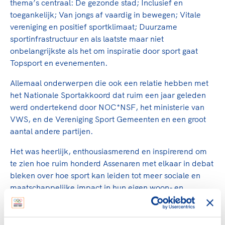
thema’s centraal: De gezonde stad; Inclusief en
toegankelijk; Van jongs af vaardig in bewegen; Vitale
vereniging en positief sportklimaat; Duurzame
sportinfrastructuur en als laatste maar niet
onbelangrijkste als het om inspiratie door sport gaat
Topsport en evenementen.
Allemaal onderwerpen die ook een relatie hebben met
het Nationale Sportakkoord dat ruim een jaar geleden
werd ondertekend door NOC*NSF, het ministerie van
VWS, en de Vereniging Sport Gemeenten en een groot
aantal andere partijen.
Het was heerlijk, enthousiasmerend en inspirerend om
te zien hoe ruim honderd Assenaren met elkaar in debat
bleken over hoe sport kan leiden tot meer sociale en
maatschappelijke impact in hun eigen woon- en
leefomgeving. Inmiddels worden in 150 gemeenten
soortgelijke discussies gevoerd en staan nog eens 100
gemeenten in de startblokken om ook tot een lokaal