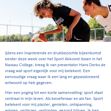
TeamNL Academie Kalender
Veilige en integere sport
Sportonderzoek
Diversiteit en inclusie
Sportakkoord II
Gezonde sportomgeving
Kennisaanbod TeamNL Experts
Duurzaamheid
TeamNL Sport Science Centre
Bekwaam sportkader
Game Changer
Vitale clubs en bestuurlijk kader
TeamNL kids
Olympische Spelen LA28
Olympische geschiedenis
Paralympische Spelen LA28
ijdens een inspirerende en drukbezochte bijeenkomst
Sportmatch
Europese Spelen Istanbul 2027
eerder deze week over het Sport Akkoord Assen in het
Nassau College, kreeg ik van presentator Hans Derks de
Clubacties
Nieuwspagina
vraag wat sport eigenlijk voor mij betekent. Een
Handboek Wet- en Regelgeving
Columns
Topsportbeleid
eenvoudige vraag waar ik een lang en gepassioneerd
Opleidingen en trainingen
antwoord op heb gegeven.
Topsportfinanciering
Maatschappelijke waarde topsport
Hier een poging tot een korte samenvatting: sport staat
High5 Stappenplan
Top teamsportcompetities
centraal in mijn leven. Als beoefenaar en als fan. Sport
Sport gaat niet vanzelf
Ruimte voor sport
betekent voor mij plezier, genieten, ontspanning,
winnen, verliezen, verbinden, gezond blijven. Ik ben