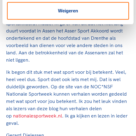
Wat geweldig dat rolmodellen als Renate zich na hun
actieve topsportcarrière willen inzetten en willen
Weigeren
bijdragen aan de totstandkoming van een lokaal
sportakkoord. Hulde! Ik ga er van uit dat het niet lang
duurt voordat in Assen het Asser Sport Akkoord wordt
ondertekend en dat de hoofdstad van Drenthe als
voorbeeld kan dienen voor vele andere steden in ons
land. Aan de betrokkenheid van de Assenaren zal het
niet liggen.
Ik begon dit stuk met wat sport voor bij betekent. Veel,
heel veel dus. Sport doet ook iets met mij. Dat is wel
duidelijk geworden. Op de site van de NOC*NSF
Nationale Sportweek kunnen verhalen worden gedeeld
met wat sport voor jou betekent. Ik zou het leuk vinden
als lezers van deze blog hun verhalen delen
op
nationalesportweek.nl
. Ik ga kijken en lezen in ieder
geval.
Gerard Dielessen