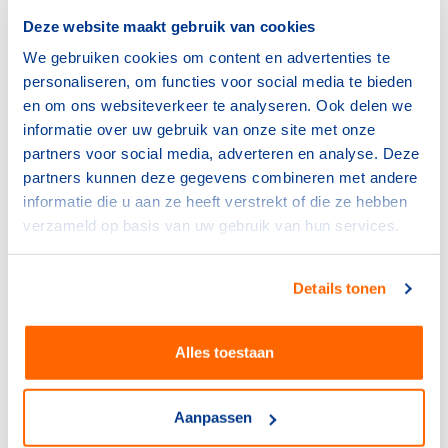
sportakkoord te komen.
Deze website maakt gebruik van cookies
We gebruiken cookies om content en advertenties te
Assen is deze twee weken, samen met Nieuwegein en
personaliseren, om functies voor social media te bieden
Den Haag host city van de NOC*NSF Nationale
en om ons websiteverkeer te analyseren. Ook delen we
Sportweek. De Nationale Sportweek is onderdeel van
informatie over uw gebruik van onze site met onze
een bredere, Europese beweging, waarbij onder de
partners voor social media, adverteren en analyse. Deze
noemer #BeActive in maar liefst 42 Europese landen
partners kunnen deze gegevens combineren met andere
komende week de
European Week of Sport
wordt
informatie die u aan ze heeft verstrekt of die ze hebben
georganiseerd.
verzameld op basis van uw gebruik van hun services.
Terug naar Assen. In het Nassau College was het mooi
om te zien hoe de oud-wereldkampioen
Details tonen
allroundschaatsen en inwoner van Assen Renate
Groenewold haar kennis en kunde inzette tijdens de
discussies. 'Het gaat mij niet om topsport, maar om
Alles toestaan
verhoging van de sportparticipatie voor iedereen,
zonder drempels', zei ze tijdens een van de break out
sessies over het Asser Sport Akkoord.
Aanpassen