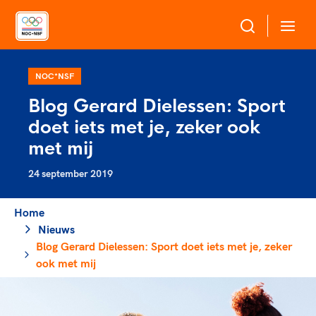
Over NOC*NSF
NOC*NSF
Blog Gerard Dielessen: Sport
Sportagenda 2032
doet iets met je, zeker ook
Sportdeelname
Leden
met mij
Algemene Vergadering
24 september 2019
Bonden en professionals in de sport
Topsport
Raad van Toezicht en Bestuur
Beleidsmedewerkers
Merkbescherming NOC*NSF
Home
Clubbestuurders
Nieuws
Voor talentvolle sporters
Voor bonden
Coördinatoren en opleiders
Blog Gerard Dielessen: Sport doet iets met je, zeker
Atletencommissie
Onze partners
Trainer-coaches
ook met mij
Paralympische Talentdag
Geven aan Sport
Officials
Pers