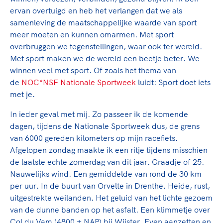
Clubondersteuning
Sport verenigt. Op sportclubs, pleintjes, tijdens
De TeamNL Academie
ervan overtuigd en heb het verlangen dat we als
een rondje fietsen, door samen te skaten of naar
Beroepskrachten
samenleving de maatschappelijke waarde van sport
de sportschool te gaan. Door samen te juichen
De TeamNL Academie biedt een leer- en
meer moeten en kunnen omarmen. Met sport
voor Sifan Hassan, Rico Verhoeven, Diede de
ontwikkelprogramma voor de volgende functies
Samen voor een veilige
overbruggen we tegenstellingen, waar ook ter wereld.
Groot en het Nederlands Elftal. Of met trots te
binnen TeamNL programma's: experts, coaches,
Met sport maken we de wereld een beetje beter. We
sportomgeving
genieten van de karatewedstrijd van je dochter,
bestuurders, (technisch) directeuren, managers en
winnen veel met sport. Of zoals het thema van
de halve marathon van je moeder of de
toekomstig kader.
de
NOC*NSF Nationale Sportweek
luidt: Sport doet iets
Voor welk gedrag staat de club? Wat mag wel
hockeywedstrijd van je buurjongen.
met je.
langs de lijn, in de kleedkamer, kantine en online?
Lees verder
Lees verder
En wat mag vooral niet? Een gedragscode geeft
In ieder geval met mij. Zo passeer ik de komende
hier richting aan en is dus een belangrijk
dagen, tijdens de Nationale Sportweek dus, de grens
onderdeel van het clubbeleid rondom gewenst en
van 6000 gereden kilometers op mijn racefiets.
ongewenst gedrag.
Afgelopen zondag maakte ik een ritje tijdens misschien
de laatste echte zomerdag van dit jaar. Graadje of 25.
Lees verder
Nauwelijks wind. Een gemiddelde van rond de 30 km
per uur. In de buurt van Orvelte in Drenthe. Heide, rust,
uitgestrekte weilanden. Het geluid van het lichte gezoem
van de dunne banden op het asfalt. Een klimmetje over
Col du Vam (4800 + NAP) bij Wijster. Even aanzetten en