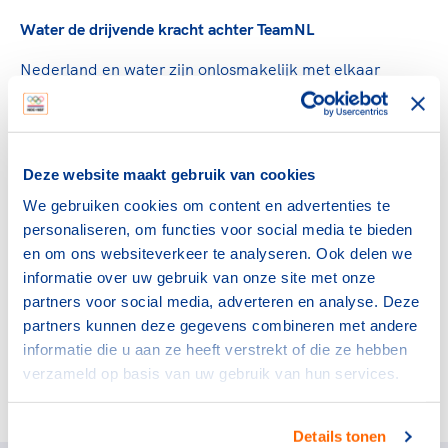
Water de drijvende kracht achter TeamNL
Nederland en water zijn onlosmakelijk met elkaar
verbonden. Het water vormt enerzijds een uitdaging wat
betreft onze veiligheid en is tegelijkertijd vaak de
drijvende kracht achter economische groei. Onze
roeiers, zwemmers en watersporters kennen de kracht
Deze website maakt gebruik van cookies
van het water ook maar al te goed. Water heeft hen
We gebruiken cookies om content en advertenties te
succes gebracht, medailles waar heel Nederland trots
personaliseren, om functies voor social media te bieden
op is. Water gaat ons opnieuw succes brengen in de
en om ons websiteverkeer te analyseren. Ook delen we
vorm van het bestanddeel waterstof. Missie H2 zal zich
informatie over uw gebruik van onze site met onze
als partner van TeamNL inzetten om heel Nederland te
partners voor social media, adverteren en analyse. Deze
laten kennismaken met waterstof en de mogelijkheden
partners kunnen deze gegevens combineren met andere
ervan als duurzame energiedrager.
informatie die u aan ze heeft verstrekt of die ze hebben
verzameld op basis van uw gebruik van hun services.
Deel dit artikel op social media:
Details tonen