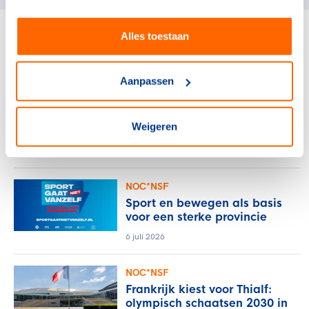
Alles toestaan
gerelateerde artikelen
Aanpassen
NOC*NSF
Verlos het midden- en
kleinbedrijf van de rekening
Weigeren
voor sportblessures
15 juli 2026
NOC*NSF
Sport en bewegen als basis
voor een sterke provincie
6 juli 2026
NOC*NSF
Frankrijk kiest voor Thialf:
olympisch schaatsen 2030 in