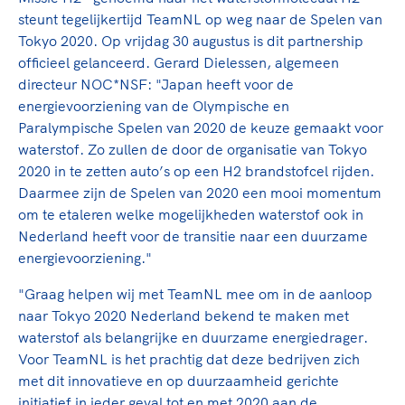
Clubondersteuning
Sport verenigt. Op sportclubs, pleintjes, tijdens
De TeamNL Academie
steunt tegelijkertijd TeamNL op weg naar de Spelen van
een rondje fietsen, door samen te skaten of naar
Beroepskrachten
Tokyo 2020. Op vrijdag 30 augustus is dit partnership
de sportschool te gaan. Door samen te juichen
De TeamNL Academie biedt een leer- en
officieel gelanceerd. Gerard Dielessen, algemeen
voor Sifan Hassan, Rico Verhoeven, Diede de
ontwikkelprogramma voor de volgende functies
Samen voor een veilige
directeur NOC*NSF: "Japan heeft voor de
Groot en het Nederlands Elftal. Of met trots te
binnen TeamNL programma's: experts, coaches,
energievoorziening van de Olympische en
sportomgeving
genieten van de karatewedstrijd van je dochter,
bestuurders, (technisch) directeuren, managers en
Paralympische Spelen van 2020 de keuze gemaakt voor
de halve marathon van je moeder of de
toekomstig kader.
waterstof. Zo zullen de door de organisatie van Tokyo
Voor welk gedrag staat de club? Wat mag wel
hockeywedstrijd van je buurjongen.
2020 in te zetten auto’s op een H2 brandstofcel rijden.
langs de lijn, in de kleedkamer, kantine en online?
Lees verder
Daarmee zijn de Spelen van 2020 een mooi momentum
Lees verder
En wat mag vooral niet? Een gedragscode geeft
om te etaleren welke mogelijkheden waterstof ook in
hier richting aan en is dus een belangrijk
Nederland heeft voor de transitie naar een duurzame
onderdeel van het clubbeleid rondom gewenst en
energievoorziening."
ongewenst gedrag.
"Graag helpen wij met TeamNL mee om in de aanloop
Lees verder
naar Tokyo 2020 Nederland bekend te maken met
waterstof als belangrijke en duurzame energiedrager.
Voor TeamNL is het prachtig dat deze bedrijven zich
met dit innovatieve en op duurzaamheid gerichte
initiatief in ieder geval tot en met 2020 aan de