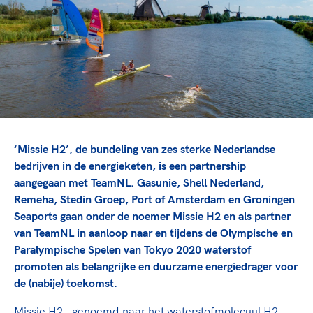
TeamNL Academie Kalender
Veilige en integere sport
Sportonderzoek
Diversiteit en inclusie
Sportakkoord II
Gezonde sportomgeving
Kennisaanbod TeamNL Experts
Duurzaamheid
TeamNL Sport Science Centre
Bekwaam sportkader
Game Changer
Vitale clubs en bestuurlijk kader
TeamNL kids
Olympische Spelen LA28
Olympische geschiedenis
Paralympische Spelen LA28
‘Missie H2’, de bundeling van zes sterke Nederlandse
Sportmatch
Europese Spelen Istanbul 2027
bedrijven in de energieketen, is een partnership
aangegaan met
TeamNL
. Gasunie, Shell Nederland,
Clubacties
Nieuwspagina
Remeha, Stedin Groep, Port of Amsterdam en Groningen
Handboek Wet- en Regelgeving
Columns
Topsportbeleid
Seaports gaan onder de noemer Missie H2 en als partner
Opleidingen en trainingen
van TeamNL in aanloop naar en tijdens de Olympische en
Topsportfinanciering
Paralympische Spelen van Tokyo 2020 waterstof
Maatschappelijke waarde topsport
promoten als belangrijke en duurzame energiedrager voor
High5 Stappenplan
Top teamsportcompetities
Sport gaat niet vanzelf
de (nabije) toekomst.
Ruimte voor sport
Missie H2 - genoemd naar het waterstofmolecuul H2 -