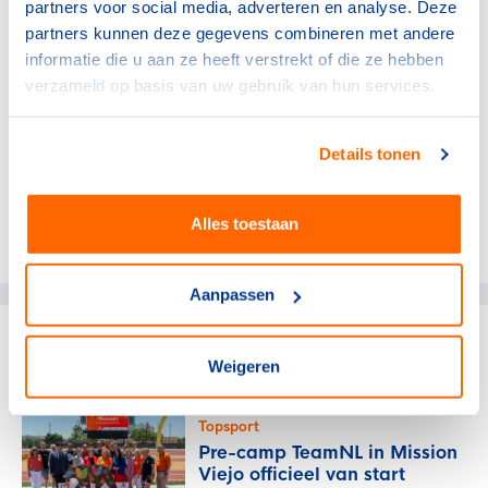
Genodigde topsporters brengen dan hun stem uit op de
partners voor social media, adverteren en analyse. Deze
sporters, net als de genodigde bondscoaches dat doen
partners kunnen deze gegevens combineren met andere
voor de coachprijs. Ook de vakjuryleden stemmen dan
informatie die u aan ze heeft verstrekt of die ze hebben
mee en brengen op die avond hun stem uit. De
verzameld op basis van uw gebruik van hun services.
stemmen van de sporters of coaches tellen voor 50
procent mee in de uitslag, de stemmen van de
Details tonen
vakjuryleden staan voor de overige 50 procent.
Alles toestaan
Deel dit artikel op social media:
Aanpassen
gerelateerde artikelen
Weigeren
Topsport
Pre-camp TeamNL in Mission
Viejo officieel van start