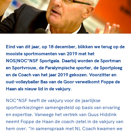
TeamNL Academie Kalender
Veilige en integere sport
Sportonderzoek
Diversiteit en inclusie
Sportakkoord II
Gezonde sportomgeving
Kennisaanbod TeamNL Experts
Duurzaamheid
TeamNL Sport Science Centre
Bekwaam sportkader
Game Changer
Eind van dit jaar, op 18 december, blikken we terug op de
Vitale clubs en bestuurlijk kader
TeamNL kids
Olympische Spelen LA28
mooiste sportmomenten van 2019 met het
Olympische geschiedenis
Paralympische Spelen LA28
NOS|NOC*NSF Sportgala. Daarbij worden de Sportman
en Sportvrouw, de Paralympische sporter, de Sportploeg
Sportmatch
Europese Spelen Istanbul 2027
en de Coach van het jaar 2019 gekozen. Voorzitter en
Clubacties
Nieuwspagina
oud-volleyballer Bas van de Goor verwelkomt Foppe de
Handboek Wet- en Regelgeving
Columns
Haan als nieuw lid in de vakjury.
Topsportbeleid
Opleidingen en trainingen
Topsportfinanciering
NOC*NSF heeft de vakjury voor de jaarlijkse
Maatschappelijke waarde topsport
sportverkiezingen samengesteld op basis van ervaring
High5 Stappenplan
en expertise. Vanwege het vertrek van Guus Hiddink
Top teamsportcompetities
Sport gaat niet vanzelf
neemt Foppe de Haan de coach-zetel in de vakjury van
Ruimte voor sport
hem over. "In samenspraak met NL Coach kwamen we