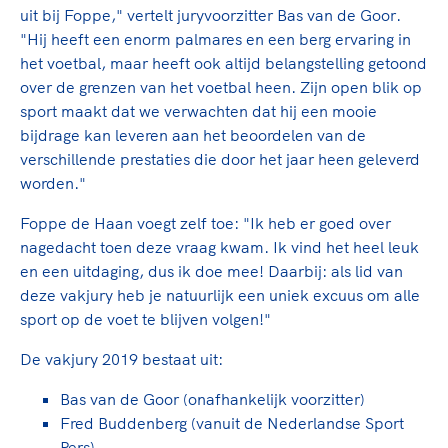
Clubondersteuning
Sport verenigt. Op sportclubs, pleintjes, tijdens
De TeamNL Academie
uit bij Foppe," vertelt juryvoorzitter Bas van de Goor.
een rondje fietsen, door samen te skaten of naar
Beroepskrachten
"Hij heeft een enorm palmares en een berg ervaring in
de sportschool te gaan. Door samen te juichen
De TeamNL Academie biedt een leer- en
het voetbal, maar heeft ook altijd belangstelling getoond
voor Sifan Hassan, Rico Verhoeven, Diede de
ontwikkelprogramma voor de volgende functies
over de grenzen van het voetbal heen. Zijn open blik op
Samen voor een veilige
Groot en het Nederlands Elftal. Of met trots te
binnen TeamNL programma's: experts, coaches,
sport maakt dat we verwachten dat hij een mooie
sportomgeving
genieten van de karatewedstrijd van je dochter,
bestuurders, (technisch) directeuren, managers en
bijdrage kan leveren aan het beoordelen van de
de halve marathon van je moeder of de
toekomstig kader.
verschillende prestaties die door het jaar heen geleverd
Voor welk gedrag staat de club? Wat mag wel
hockeywedstrijd van je buurjongen.
worden."
langs de lijn, in de kleedkamer, kantine en online?
Lees verder
Lees verder
En wat mag vooral niet? Een gedragscode geeft
Foppe de Haan voegt zelf toe: "Ik heb er goed over
hier richting aan en is dus een belangrijk
nagedacht toen deze vraag kwam. Ik vind het heel leuk
onderdeel van het clubbeleid rondom gewenst en
en een uitdaging, dus ik doe mee! Daarbij: als lid van
ongewenst gedrag.
deze vakjury heb je natuurlijk een uniek excuus om alle
sport op de voet te blijven volgen!"
Lees verder
De vakjury 2019 bestaat uit:
Bas van de Goor (onafhankelijk voorzitter)
Fred Buddenberg (vanuit de Nederlandse Sport
Pers)