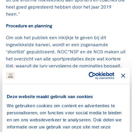
heel goed gepresteerd hebben door het jaar 2019
heen."
Procedure en planning
Om ook het publiek een inkijkje te geven bij dit
ingewikkelde karwei, wordt er een zogenaamde
‘shortlist’ gepubliceerd. NOC*NSF en de NOS maken uit
het overzicht van alle sportprestaties deze wat kortere
lijst, waaruit de jury vervolgens de nominaties bepaalt.
Het verkiezingsjaar loopt van 1 december 2018 tot en
met 30 november 2019. Eind november wordt per
categorie de shortlist openbaar gemaakt. Uit deze
sporters stelt de jury daarna de genomineerden vast. Per
Deze website maakt gebruik van cookies
categorie zijn er drie genomineerden, die begin
We gebruiken cookies om content en advertenties te
december bekend worden gemaakt.
personaliseren, om functies voor social media te bieden
De daadwerkelijke stemming vindt vlak voor de live tv-
en om ons websiteverkeer te analyseren. Ook delen we
uitzending plaats, op woensdag 18 december.
informatie over uw gebruik van onze site met onze