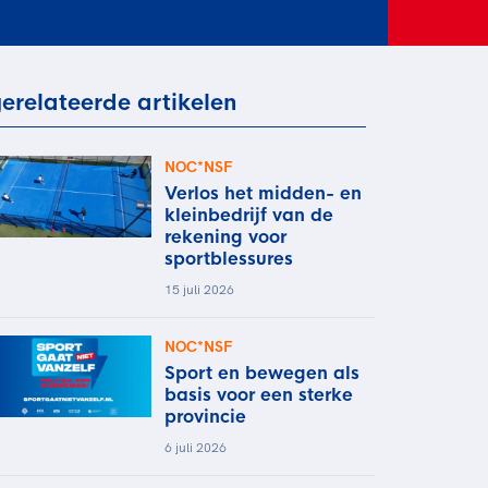
rder
moeder of de hockeywedstrijd
 je buurjongen.
es verder
erelateerde artikelen
NOC*NSF
Verlos het midden- en
kleinbedrijf van de
rekening voor
sportblessures
15 juli 2026
NOC*NSF
Sport en bewegen als
basis voor een sterke
provincie
6 juli 2026