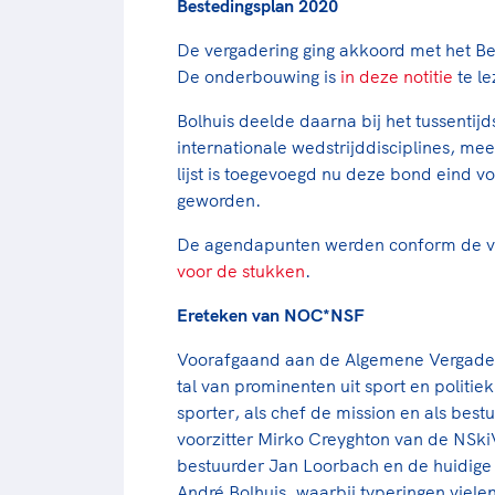
Bestedingsplan 2020
De vergadering ging akkoord met het Be
De onderbouwing is
in deze notitie
te l
Bolhuis deelde daarna bij het tussentijd
internationale wedstrijddisciplines, 
lijst is toegevoegd nu deze bond eind vo
geworden.
De agendapunten werden conform de vo
voor de stukken
.
Ereteken van NOC*NSF
Voorafgaand aan de Algemene Vergader
tal van prominenten uit sport en politiek s
sporter, als chef de mission en als bes
voorzitter Mirko Creyghton van de NS
bestuurder Jan Loorbach en de huidige
André Bolhuis, waarbij typeringen viel