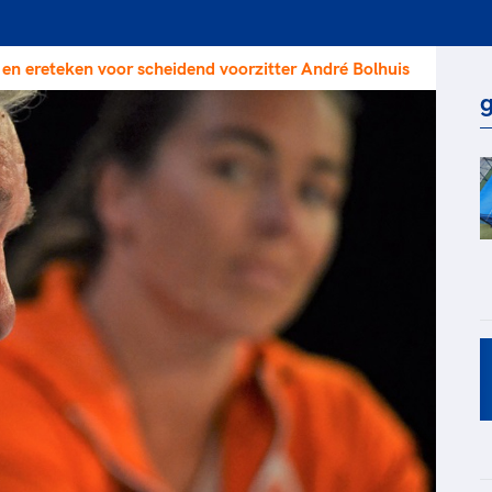
rt
Lees ve
je 
van
rs en ereteken voor scheidend voorzitter André Bolhuis
Le
g
kader