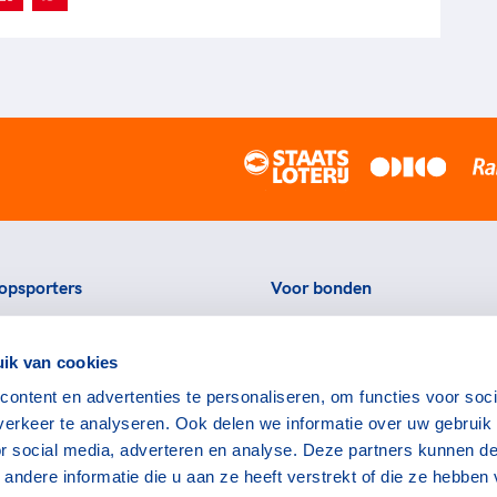
opsporters
Voor bonden
ortstatussen
Thema's
ik van cookies
eningen voor topsporters
Agenda
ontent en advertenties te personaliseren, om functies voor soci
ads en links voor
Portal
erkeer te analyseren. Ook delen we informatie over uw gebruik
rters
Nieuws
or social media, adverteren en analyse. Deze partners kunnen d
encommissie
Contact
ndere informatie die u aan ze heeft verstrekt of die ze hebben