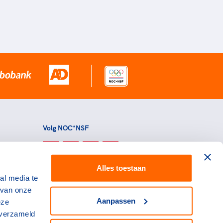
Volg NOC*NSF
Alles toestaan
al media te
 van onze
Aanpassen
eze
 verzameld