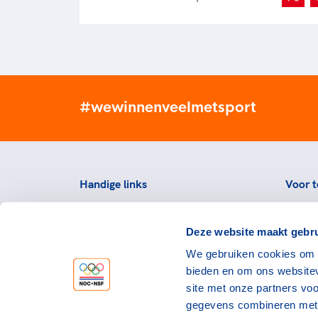
#wewinnenveelmetsport
Handige links
Voor t
Topsportevenementenbeleid
Topsp
Deze website maakt gebru
Partners
Voorzi
We gebruiken cookies om c
Werken bij NOC*NSF
Downlo
bieden en om ons websitev
topspo
Openstaande vacatures
site met onze partners vo
Atlet
Nieuws
gegevens combineren met a