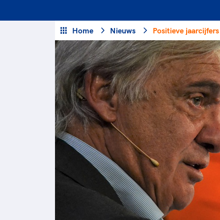
Veilige en integere sport
positionering van spo
Diversiteit en inclusie
Sportonderzoek
Home
Nieuws
Positieve jaarcijfe
Gezonde sportomgeving
Sportakkoord II
Duurzaamheid
Bekwaam sportkader
Vitale clubs en bestuurlijk 