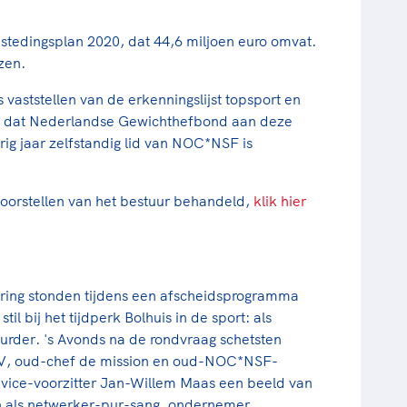
stedingsplan 2020, dat 44,6 miljoen euro omvat.
ezen.
s vaststellen van de erkenningslijst topsport en
mee dat Nederlandse Gewichthefbond aan deze
rig jaar zelfstandig lid van NOC*NSF is
orstellen van het bestuur behandeld,
klik hier
ing stonden tijdens een afscheidsprogramma
til bij het tijdperk Bolhuis in de sport: als
tuurder. 's Avonds na de rondvraag schetsten
kiV, oud-chef de mission en oud-NOC*NSF-
 vice-voorzitter Jan-Willem Maas een beeld van
en als netwerker-pur-sang, ondernemer,