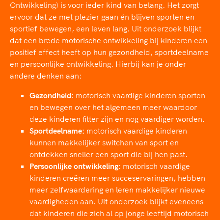
TeamNL Academie Kalender
Ontwikkeling) is voor ieder kind van belang. Het zorgt
Veilige en integere sport
ervoor dat ze met plezier gaan én blijven sporten en
Sportonderzoek
Diversiteit en inclusie
sportief bewegen, een leven lang. Uit onderzoek blijkt
Sportakkoord II
Gezonde sportomgeving
Kennisaanbod TeamNL Experts
dat een brede motorische ontwikkeling bij kinderen een
Duurzaamheid
positief effect heeft op hun gezondheid, sportdeelname
TeamNL Sport Science Centre
en persoonlijke ontwikkeling. Hierbij kan je onder
Bekwaam sportkader
Game Changer
andere denken aan:
Vitale clubs en bestuurlijk kader
TeamNL kids
Olympische Spelen LA28
Gezondheid
: motorisch vaardige kinderen sporten
Olympische geschiedenis
Paralympische Spelen LA28
en bewegen over het algemeen meer waardoor
Sportmatch
Europese Spelen Istanbul 2027
deze kinderen fitter zijn en nog vaardiger worden.
Clubacties
Nieuwspagina
Sportdeelname:
motorisch vaardige kinderen
kunnen makkelijker switchen van sport en
Handboek Wet- en Regelgeving
Columns
Topsportbeleid
ontdekken sneller een sport die bij hen past.
Opleidingen en trainingen
Topsportfinanciering
Persoonlijke ontwikkeling
: motorisch vaardige
kinderen creëren meer succeservaringen, hebben
Maatschappelijke waarde topsport
meer zelfwaardering en leren makkelijker nieuwe
High5 Stappenplan
Top teamsportcompetities
Sport gaat niet vanzelf
vaardigheden aan. Uit onderzoek blijkt eveneens
Ruimte voor sport
dat kinderen die zich al op jonge leeftijd motorisch