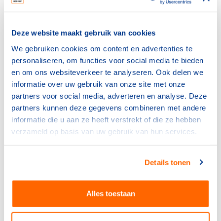
hoogte met Peter Scott. De Brit was de zoon van Robert
F. Scott, die in 1912 om het leven was gekomen in de
race naar de Zuidpool. Als derde volgde thuisvaarder
Deze website maakt gebruik van cookies
Werner Krogmann.
We gebruiken cookies om content en advertenties te
In de zesde en voorlaatste race pakte Daan
personaliseren, om functies voor social media te bieden
Kagchelland een belangrijke derde zege, terwijl zijn
en om ons websiteverkeer te analyseren. Ook delen we
naaste concurrenten zesde en tiende werden. In de
informatie over uw gebruik van onze site met onze
laatste race zou een plek bij de top tien voldoende zijn
partners voor social media, adverteren en analyse. Deze
voor goud. In die slotwedstrijd kregen Krogmann en
partners kunnen deze gegevens combineren met andere
Scott een aanvaring, waarbij de Engelsman uitviel.
informatie die u aan ze heeft verstrekt of die ze hebben
Kagchelland werd uiteindelijk vierde, ruim voldoende
verzameld op basis van uw gebruik van hun services.
dus voor de eindzege.
Foto: Het podium met Scott, Kagchelland en Krogmann
Details tonen
die de fascistengroet brengt.
Bronnen:
Alles toestaan
- www.sportgeschiedenis.nl
- Olympisch Oranje, Ton Bijkerk (Tirion Sport, 2008)