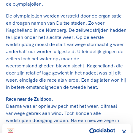
Clubondersteuning
Sport verenigt. Op sportclubs, pleintjes, tijdens
De TeamNL Academie
de olympiajollen.
een rondje fietsen, door samen te skaten of naar
Beroepskrachten
de sportschool te gaan. Door samen te juichen
De olympiajollen werden verstrekt door de organisatie
De TeamNL Academie biedt een leer- en
voor Sifan Hassan, Rico Verhoeven, Diede de
en droegen namen van Duitse steden. Zo voer
ontwikkelprogramma voor de volgende functies
Samen voor een veilige
Groot en het Nederlands Elftal. Of met trots te
Kagchelland in de Nürnberg. De zeilwedstrijden hadden
binnen TeamNL programma's: experts, coaches,
sportomgeving
genieten van de karatewedstrijd van je dochter,
te lijden onder het slechte weer. Op de eerste
bestuurders, (technisch) directeuren, managers en
de halve marathon van je moeder of de
wedstrijddag moest de start vanwege stormachtig weer
toekomstig kader.
Voor welk gedrag staat de club? Wat mag wel
hockeywedstrijd van je buurjongen.
anderhalf uur worden uitgesteld. Uiteindelijk gingen de
langs de lijn, in de kleedkamer, kantine en online?
zeilers toch het water op, maar de
Lees verder
Lees verder
En wat mag vooral niet? Een gedragscode geeft
weersomstandigheden bleven slecht. Kagchelland, die
hier richting aan en is dus een belangrijk
door zijn relatief lage gewicht in het nadeel was bij dit
onderdeel van het clubbeleid rondom gewenst en
weer, eindigde die race als vierde. Een dag later won hij
ongewenst gedrag.
in betere omstandigheden de tweede heat.
Race naar de Zuidpool
Lees verder
Daarna was er opnieuw pech met het weer, ditmaal
vanwege gebrek aan wind. Toch konden alle
wedstrijden doorgang vinden. Na een nieuwe zege in
race 3 kwam Kagchelland na vier dagen op gelijke