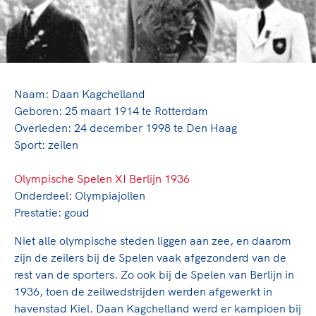
TeamNL Academie Kalender
Veilige en integere sport
Sportonderzoek
Diversiteit en inclusie
Sportakkoord II
Gezonde sportomgeving
Kennisaanbod TeamNL Experts
Duurzaamheid
TeamNL Sport Science Centre
Bekwaam sportkader
Naam: Daan Kagchelland
Game Changer
Geboren: 25 maart 1914 te Rotterdam
Vitale clubs en bestuurlijk kader
TeamNL kids
Olympische Spelen LA28
Overleden: 24 december 1998 te Den Haag
Olympische geschiedenis
Sport: zeilen
Paralympische Spelen LA28
Sportmatch
Europese Spelen Istanbul 2027
Olympische Spelen XI Berlijn 1936
Clubacties
Nieuwspagina
Onderdeel: Olympiajollen
Handboek Wet- en Regelgeving
Columns
Prestatie: goud
Topsportbeleid
Opleidingen en trainingen
Topsportfinanciering
Niet alle olympische steden liggen aan zee, en daarom
Maatschappelijke waarde topsport
zijn de zeilers bij de Spelen vaak afgezonderd van de
rest van de sporters. Zo ook bij de Spelen van Berlijn in
High5 Stappenplan
Top teamsportcompetities
Sport gaat niet vanzelf
1936, toen de zeilwedstrijden werden afgewerkt in
Ruimte voor sport
havenstad Kiel. Daan Kagchelland werd er kampioen bij