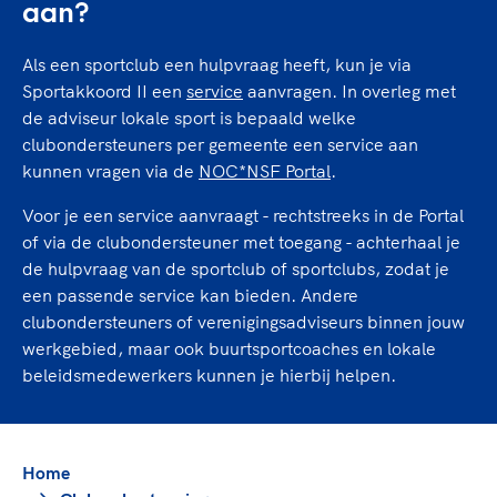
TeamNL Academie Kalender
aan?
Veilige en integere sport
Sportonderzoek
Diversiteit en inclusie
Als een sportclub een hulpvraag heeft, kun je via
Sportakkoord II
Gezonde sportomgeving
Kennisaanbod TeamNL Experts
Sportakkoord II een
service
aanvragen. In overleg met
Duurzaamheid
de adviseur lokale sport is bepaald welke
TeamNL Sport Science Centre
clubondersteuners per gemeente een service aan
Bekwaam sportkader
Game Changer
kunnen vragen via de
NOC*NSF Portal
.
Vitale clubs en bestuurlijk kader
TeamNL kids
Olympische Spelen LA28
Voor je een service aanvraagt - rechtstreeks in de Portal
Olympische geschiedenis
Paralympische Spelen LA28
of via de clubondersteuner met toegang - achterhaal je
Sportmatch
Europese Spelen Istanbul 2027
de hulpvraag van de sportclub of sportclubs, zodat je
Clubacties
Nieuwspagina
een passende service kan bieden. Andere
clubondersteuners of verenigingsadviseurs binnen jouw
Handboek Wet- en Regelgeving
Columns
Topsportbeleid
werkgebied, maar ook buurtsportcoaches en lokale
Opleidingen en trainingen
Topsportfinanciering
beleidsmedewerkers kunnen je hierbij helpen.
Maatschappelijke waarde topsport
High5 Stappenplan
Top teamsportcompetities
Sport gaat niet vanzelf
Ruimte voor sport
Home