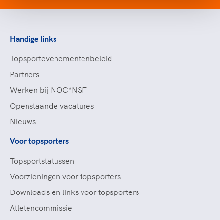
service indient, ontvangt de contactpersoon van de
club een bevestiging.
Handige links
Veelgestelde vragen
Topsportevenementenbeleid
Partners
Werken bij NOC*NSF
Openstaande vacatures
Nieuws
Voor topsporters
Topsportstatussen
Voorzieningen voor topsporters
Downloads en links voor topsporters
Atletencommissie