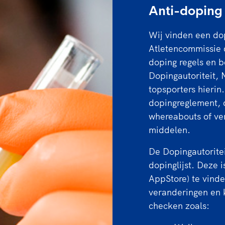
Anti-doping
Wij vinden een dop
Atletencommissie d
doping regels en 
Dopingautoriteit,
topsporters hierin.
dopingreglement, 
whereabouts of ver
middelen.
De Dopingautoritei
dopinglijst. Deze 
AppStore) te vinde
veranderingen en 
checken zoals: