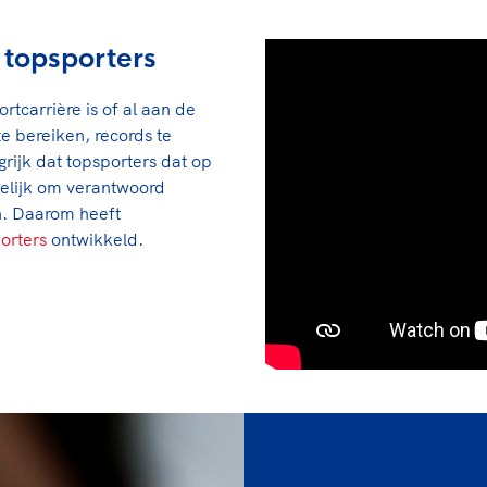
r topsporters
rtcarrière is of al aan de
te bereiken, records te
rijk dat topsporters dat op
elijk om verantwoord
en. Daarom heeft
porters
ontwikkeld.