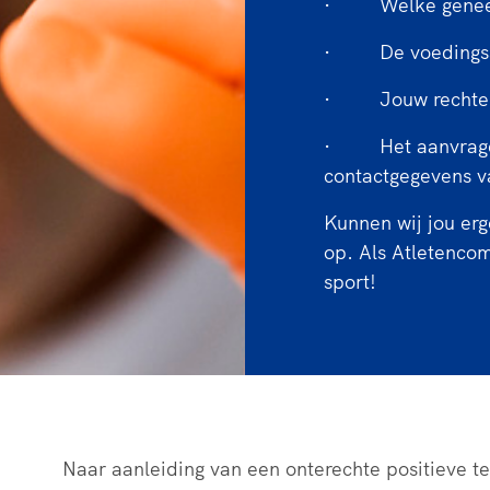
· Welke geneesmi
· De voedingssu
· Jouw rechten e
· Het aanvragen 
contactgegevens v
Kunnen wij jou er
op. Als Atletenco
sport!
Naar aanleiding van een onterechte positieve te