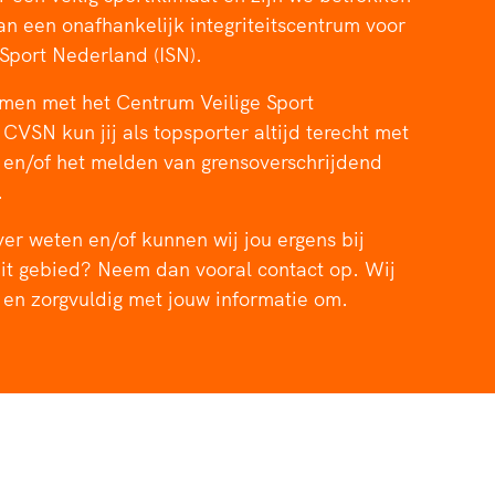
rder
moeder of de hockeywedstrijd
van een onafhankelijk integriteitscentrum voor
 je buurjongen.
 Sport Nederland (ISN).
es verder
en met het Centrum Veilige Sport
 CVSN kun jij als topsporter altijd terecht met
 en/of het melden van grensoverschrijdend
.
over weten en/of kunnen wij jou ergens bij
it gebied? Neem dan vooral contact op. Wij
 en zorgvuldig met jouw informatie om.