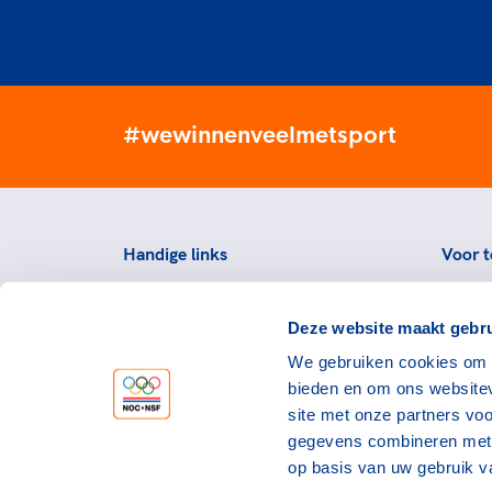
#wewinnenveelmetsport
Handige links
Voor t
Topsportevenementenbeleid
Topsp
Deze website maakt gebru
Partners
Voorzi
We gebruiken cookies om c
Werken bij NOC*NSF
Downlo
bieden en om ons websitev
topspo
Openstaande vacatures
site met onze partners vo
Atlet
Nieuws
gegevens combineren met a
op basis van uw gebruik v