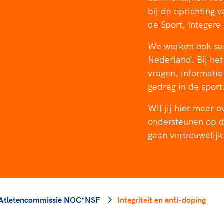
rt
Lees ve
je 
bij de oprichting 
van
de Sport, Integere
Le
We werken ook sam
Nederland. Bij het
vragen, informatie
kader
gedrag in de sport
Wil jij hier meer 
ondersteunen op d
gaan vertrouwelijk
Atletencommissie NOC*NSF
Integriteit en anti-doping