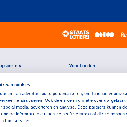
opsporters
Voor bonden
ortstatussen
Thema's
ik van cookies
eningen voor topsporters
Agenda
ontent en advertenties te personaliseren, om functies voor soci
ads en links voor
Portal
erkeer te analyseren. Ook delen we informatie over uw gebruik
rters
Nieuws
or social media, adverteren en analyse. Deze partners kunnen d
encommissie
Contact
ndere informatie die u aan ze heeft verstrekt of die ze hebben
an hun services.