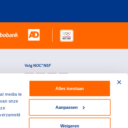
Volg NOC*NSF
Alles toestaan
al media te
 van onze
Aanpassen
eze
 verzameld
Weigeren