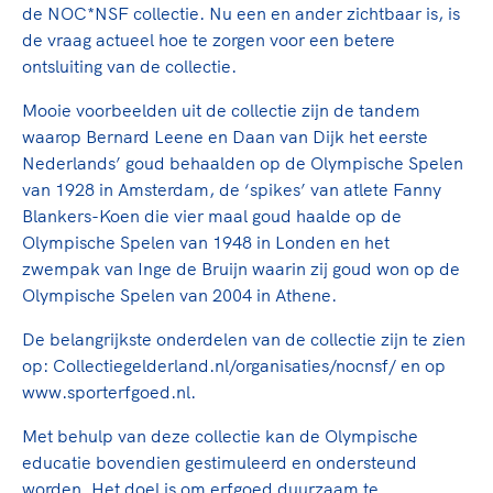
Clubondersteuning
Sport verenigt. Op sportclubs, pleintjes, tijdens
De TeamNL Academie
de NOC*NSF collectie. Nu een en ander zichtbaar is, is
een rondje fietsen, door samen te skaten of naar
Beroepskrachten
de vraag actueel hoe te zorgen voor een betere
de sportschool te gaan. Door samen te juichen
ontsluiting van de collectie.
De TeamNL Academie biedt een leer- en
voor Sifan Hassan, Rico Verhoeven, Diede de
ontwikkelprogramma voor de volgende functies
Samen voor een veilige
Groot en het Nederlands Elftal. Of met trots te
Mooie voorbeelden uit de collectie zijn de tandem
binnen TeamNL programma's: experts, coaches,
sportomgeving
genieten van de karatewedstrijd van je dochter,
waarop Bernard Leene en Daan van Dijk het eerste
bestuurders, (technisch) directeuren, managers en
de halve marathon van je moeder of de
Nederlands’ goud behaalden op de Olympische Spelen
toekomstig kader.
Voor welk gedrag staat de club? Wat mag wel
hockeywedstrijd van je buurjongen.
van 1928 in Amsterdam, de ‘spikes’ van atlete Fanny
langs de lijn, in de kleedkamer, kantine en online?
Blankers-Koen die vier maal goud haalde op de
Lees verder
Lees verder
En wat mag vooral niet? Een gedragscode geeft
Olympische Spelen van 1948 in Londen en het
hier richting aan en is dus een belangrijk
zwempak van Inge de Bruijn waarin zij goud won op de
onderdeel van het clubbeleid rondom gewenst en
Olympische Spelen van 2004 in Athene.
ongewenst gedrag.
De belangrijkste onderdelen van de collectie zijn te zien
op: Collectiegelderland.nl/organisaties/nocnsf/ en op
Lees verder
www.sporterfgoed.nl.
Met behulp van deze collectie kan de Olympische
educatie bovendien gestimuleerd en ondersteund
worden. Het doel is om erfgoed duurzaam te