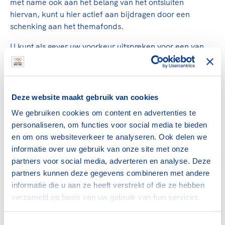
met name ook aan het belang van het ontsluiten
hiervan, kunt u hier actief aan bijdragen door een
schenking aan het themafonds.
U kunt als gever uw voorkeur uitspreken voor een van
de genoemde activiteiten, waarmee NOC*NSF rekening
zal houden bij de besteding van de middelen.
Deze website maakt gebruik van cookies
Wat is voor mij de beste manier
We gebruiken cookies om content en advertenties te
om te geven?
personaliseren, om functies voor social media te bieden
en om ons websiteverkeer te analyseren. Ook delen we
Bent u benieuwd welke manier van geven het beste bij u
informatie over uw gebruik van onze site met onze
past? En of dit nog fiscale voordelen kan opleveren?
partners voor social media, adverteren en analyse. Deze
Gebruik dan de Geefwijzer op Sportdaargeefjeom.nl.
partners kunnen deze gegevens combineren met andere
informatie die u aan ze heeft verstrekt of die ze hebben
Contact
verzameld op basis van uw gebruik van hun services.
Wilt u meer weten over Geven aan Sport of heeft u