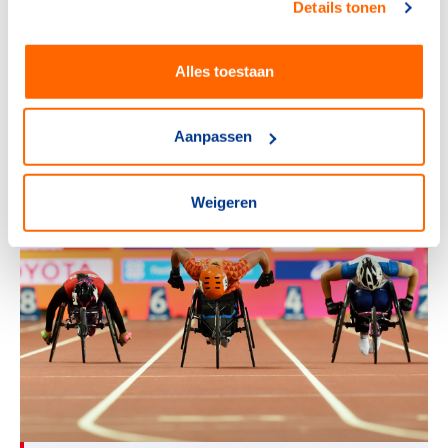
reeds besloten om bij te dragen aan het Fonds
Details tonen
Olympisch Sporterfgoed van NOC*NSF? Vul dan
het
antwoordformulier
in.
Alles toestaan
Gerben van Hardeveld
Aanpassen
gerben.vanhardeveld@nocnsf.nl
026-4834400
Weigeren