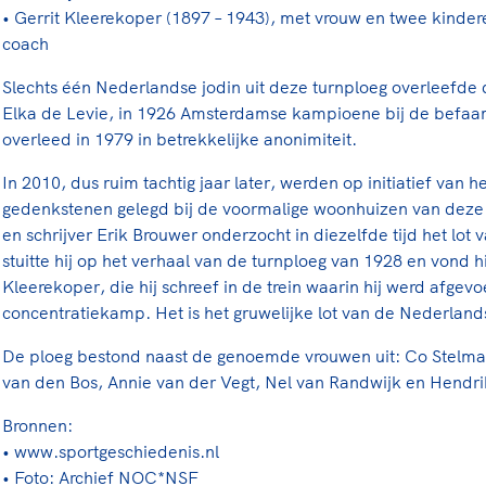
• Gerrit Kleerekoper (1897 – 1943), met vrouw en twee kinde
coach
Slechts één Nederlandse jodin uit deze turnploeg overleefde
Elka de Levie, in 1926 Amsterdamse kampioene bij de befaa
overleed in 1979 in betrekkelijke anonimiteit.
In 2010, dus ruim tachtig jaar later, werden op initiatief van 
gedenkstenen gelegd bij de voormalige woonhuizen van deze s
en schrijver Erik Brouwer onderzocht in diezelfde tijd het lot 
stuitte hij op het verhaal van de turnploeg van 1928 en vond h
Kleerekoper, die hij schreef in de trein waarin hij werd afgev
concentratiekamp. Het is het gruwelijke lot van de Nederland
De ploeg bestond naast de genoemde vrouwen uit: Co Stelma,
van den Bos, Annie van der Vegt, Nel van Randwijk en Hendri
Bronnen:
• www.sportgeschiedenis.nl
• Foto: Archief NOC*NSF