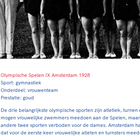
rt
Lees ve
je 
van
Le
kader
Olympische Spelen IX Amsterdam 1928
Sport: gymnastiek
Onderdeel: vrouwenteam
Prestatie: goud
De drie belangrijkste olympische sporten zijn atletiek, turn
mogen vrouwelijke zwemmers meedoen aan de Spelen, maar 
andere twee sporten verboden voor de dames. Amsterdam h
dat voor de eerste keer vrouwelijke atleten en turnsters mee