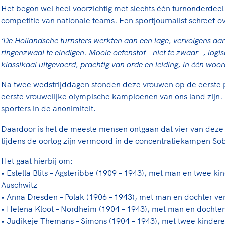
Het begon wel heel voorzichtig met slechts één turnonderdee
competitie van nationale teams. Een sportjournalist schreef 
‘De Hollandsche turnsters werkten aan een lage, vervolgens a
ringenzwaai te eindigen. Mooie oefenstof – niet te zwaar -, logi
klassikaal uitgevoerd, prachtig van orde en leiding, in één woor
Na twee wedstrijddagen stonden deze vrouwen op de eerste p
eerste vrouwelijke olympische kampioenen van ons land zij
sporters in de anonimiteit.
Daardoor is het de meeste mensen ontgaan dat vier van deze 
tijdens de oorlog zijn vermoord in de concentratiekampen So
Het gaat hierbij om:
• Estella Blits – Agsteribbe (1909 – 1943), met man en twee k
Auschwitz
• Anna Dresden – Polak (1906 – 1943), met man en dochter ve
• Helena Kloot – Nordheim (1904 – 1943), met man en dochte
• Judikeje Themans – Simons (1904 – 1943), met twee kinder