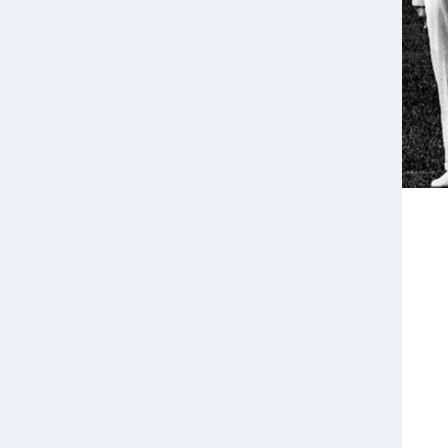
Veilige en integere sport
positionering van spo
Diversiteit en inclusie
Sportonderzoek
Gezonde sportomgeving
Sportakkoord II
Duurzaamheid
Bekwaam sportkader
Vitale clubs en bestuurlijk 