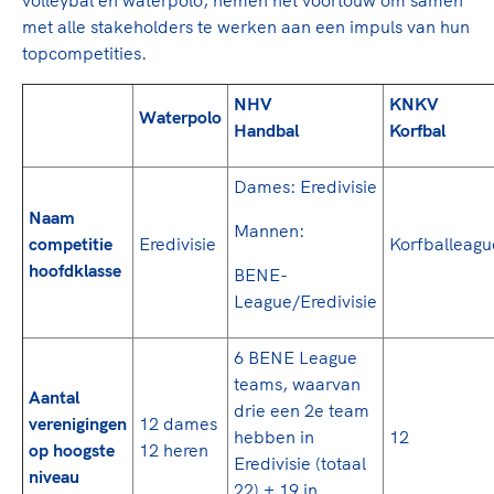
volleybal en waterpolo, nemen het voortouw om samen
TeamNL Academie Kalender
Sportonderzoek
Veilige en integere sport
met alle stakeholders te werken aan een impuls van hun
Sportakkoord II
Diversiteit en inclusie
topcompetities.
Gezonde sportomgeving
Kennisaanbod TeamNL Experts
NHV
KNKV
Duurzaamheid
Waterpolo
TeamNL Sport Science Centre
Game Changer
Handbal
Korfbal
Bekwaam sportkader
TeamNL kids
Vitale clubs en bestuurlijk kader
Olympische geschiedenis
Dames: Eredivisie
Olympische Spelen LA28
Naam
Paralympische Spelen LA28
Mannen:
competitie
Eredivisie
Korfballeagu
Sportmatch
Europese Spelen Istanbul 2027
Nieuwspagina
hoofdklasse
BENE-
Clubacties
Columns
League/Eredivisie
Handboek Wet- en Regelgeving
Topsportbeleid
Opleidingen en trainingen
6 BENE League
Topsportfinanciering
teams, waarvan
Aantal
Maatschappelijke waarde topsport
Sport gaat niet vanzelf
drie een 2e team
verenigingen
12 dames
High5 Stappenplan
Top teamsportcompetities
hebben in
12
op hoogste
12 heren
Ruimte voor sport
Eredivisie (totaal
Sport verenigt. Op sportclubs, pleintjes, tijdens een rond
niveau
22) + 19 in