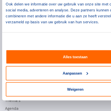
Ook delen we informatie over uw gebruik van onze site met 
Topsportevenementenbeleid
social media, adverteren en analyse. Deze partners kunnen
Partners
combineren met andere informatie die u aan ze heeft verstre
Werken bij NOC*NSF
verzameld op basis van uw gebruik van hun services.
Openstaande vacatures
Nieuws
Voor topsporters
Topsportstatussen
Alles toestaan
Voorzieningen voor topsporters
Downloads en links voor topsporters
Aanpassen
Atletencommissie
Weigeren
Voor bonden
Thema's
Agenda