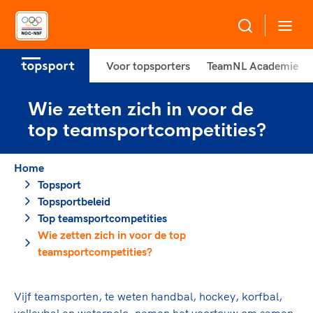
Voor topsporters
TeamNL Academie
Over NOC*NSF
Wie zetten zich in voor de
Sportagenda 2032
Sportdeelname
top teamsportcompetities?
Leden
Algemene Vergadering
Home
Bonden en professionals in de sport
Topsport
Raad van Toezicht en Bestuur
Topsport
Beleidsmedewerkers
Merkbescherming NOC*NSF
Topsportbeleid
Clubbestuurders
Top teamsportcompetities
Voor talentvolle sporters
Voor bonden
Coördinatoren en opleiders
Wie zetten zich in voor de top
Atletencommissie
Onze partners
teamsportcompetities?
Trainer-coaches
Paralympische Talentdag
Geven aan Sport
Officials
Pers
Vijf teamsporten, te weten handbal, hockey, korfbal,