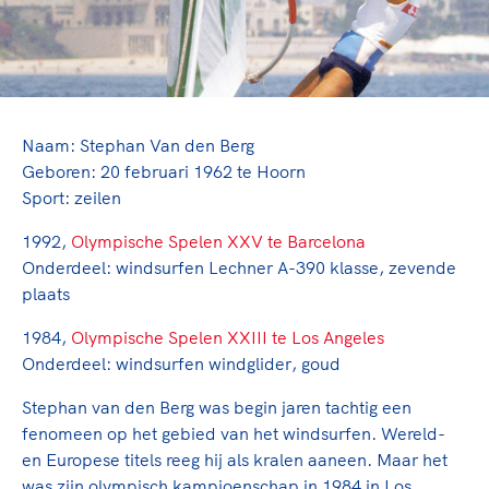
TeamNL Academie Kalender
Veilige en integere sport
Sportonderzoek
Diversiteit en inclusie
Sportakkoord II
Gezonde sportomgeving
Kennisaanbod TeamNL Experts
Duurzaamheid
TeamNL Sport Science Centre
Bekwaam sportkader
Naam: Stephan Van den Berg
Game Changer
Geboren: 20 februari 1962 te Hoorn
Vitale clubs en bestuurlijk kader
TeamNL kids
Olympische Spelen LA28
Sport: zeilen
Olympische geschiedenis
Paralympische Spelen LA28
1992,
Olympische Spelen XXV te Barcelona
Sportmatch
Europese Spelen Istanbul 2027
Onderdeel: windsurfen Lechner A-390 klasse, zevende
Clubacties
Nieuwspagina
plaats
Handboek Wet- en Regelgeving
Columns
Topsportbeleid
1984,
Olympische Spelen XXIII te Los Angeles
Opleidingen en trainingen
Onderdeel: windsurfen windglider, goud
Topsportfinanciering
Maatschappelijke waarde topsport
Stephan van den Berg was begin jaren tachtig een
High5 Stappenplan
Top teamsportcompetities
fenomeen op het gebied van het windsurfen. Wereld-
Sport gaat niet vanzelf
Ruimte voor sport
en Europese titels reeg hij als kralen aaneen. Maar het
was zijn olympisch kampioenschap in 1984 in Los