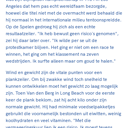
Clubondersteuning
Sport verenigt. Op sportclubs, pleintjes, tijdens
De TeamNL Academie
Angeles dat hem pas echt wereldfaam bezorgde,
een rondje fietsen, door samen te skaten of naar
Beroepskrachten
hoewel die titel niet met de overmacht werd behaald die
de sportschool te gaan. Door samen te juichen
De TeamNL Academie biedt een leer- en
hij normaal in het internationale milieu tentoonspreidde.
voor Sifan Hassan, Rico Verhoeven, Diede de
ontwikkelprogramma voor de volgende functies
Samen voor een veilige
Op de Spelen gedroeg hij zich als een echte
Groot en het Nederlands Elftal. Of met trots te
binnen TeamNL programma's: experts, coaches,
resultaatzeiler. "Ik heb bewust geen risico's genomen",
sportomgeving
genieten van de karatewedstrijd van je dochter,
bestuurders, (technisch) directeuren, managers en
zei hij daar later over. "Ik wilde per se uit de
de halve marathon van je moeder of de
toekomstig kader.
protestkamer blijven. Het ging er niet om een race te
Voor welk gedrag staat de club? Wat mag wel
hockeywedstrijd van je buurjongen.
winnen, het ging om het klassement na zeven
langs de lijn, in de kleedkamer, kantine en online?
Lees verder
wedstrijden. Ik surfte alleen maar om goud te halen."
Lees verder
En wat mag vooral niet? Een gedragscode geeft
hier richting aan en is dus een belangrijk
Wind en gewicht zijn de vitale punten voor een
onderdeel van het clubbeleid rondom gewenst en
plankzeiler. Om bij zwakke wind toch snelheid te
ongewenst gedrag.
kunnen ontwikkelen moet het gewicht zo laag mogelijk
zijn. Toen Van den Berg in Long Beach voor de eerste
Lees verder
keer de plank beklom, zat hij acht kilo onder zijn
normale gewicht. Hij had minimale voedselpakketjes
gebruikt die voornamelijk bestonden uit eiwitten, weinig
koolhydraten en veel vitaminen. "Met die
vermageringskuur liep ik een risico. Ik moest tevens