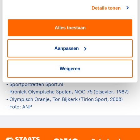
het goud in bezit te krijgen. Een vierde plaats was
Details tonen
voldoende. In die laatste race lag hij op zeker moment
in winnende positie. Hij moest zich bedwingen om niet
fanatiek door te gaan, maar bedacht zich dat risico
Alles toestaan
nemen geen nut had. Hij sloot af met een keurige derde
plaats en de olympische titel. Daarna werd Van den
Aanpassen
Berg professional. In 1992 mocht hij door een
reglementswijziging weer aan de Spelen meedoen. In
Barcelona werd hij zevende.
Weigeren
Bronnen:
- Sportportretten Sport.nl
- Kroniek Olympische Spelen, NOC 75 (Elsevier, 1987)
- Olympisch Oranje, Ton Bijkerk (Tirion Sport, 2008)
- Foto: ANP