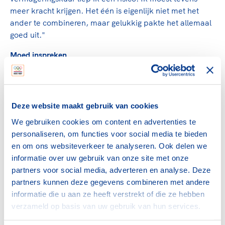
meer kracht krijgen. Het één is eigenlijk niet met het
ander te combineren, maar gelukkig pakte het allemaal
goed uit."
Moed inspreken
In de eerste races was er niet al te veel wind, maar met
een vierde, een tweede en een eerste plaats ging Van
den Berg in het algemeen klassement toch aan de
leiding. In de vierde manche was er minder dan
Deze website maakt gebruik van cookies
windkracht drie. Alleen de super-lichtgewichten konden
We gebruiken cookies om content en advertenties te
daar goed in presteren. Van den Berg werd elfde en ging
personaliseren, om functies voor social media te bieden
aan zichzelf twijfelen. "Ik moest me toen echt moed
en om ons websiteverkeer te analyseren. Ook delen we
inspreken."
informatie over uw gebruik van onze site met onze
partners voor social media, adverteren en analyse. Deze
Gelukkig voor hem mocht het slechtste resultaat van de
partners kunnen deze gegevens combineren met andere
zeven races worden afgetrokken. Daarna kwam er wind
informatie die u aan ze heeft verstrekt of die ze hebben
van meer dan vier Beaufort. Met een vierde en een
verzameld op basis van uw gebruik van hun services.
tweede plaats heroverde hij de koppositie. Koel
calculeerde hij wat er in de laatste race nodig was om