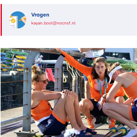
Vragen
kayan.bool@nocnsf.nl