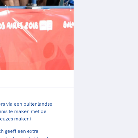
rder
moeder of de hockeywedstrijd
 je buurjongen.
es verder
ers via een buitenlandse
nnis te maken met de
 keuzes maken).
h geeft een extra