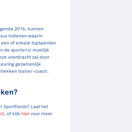
agenda 2016, kunnen
asus indienen waarin
 een of enkele toptalenten
n de sporter(s) moeilijk
eze voordracht zal door
euring gezamenlijk
etrekken trainer-coach.
aken?
ar Sportfonds? Laat het
nl
), of klik
hier
voor meer