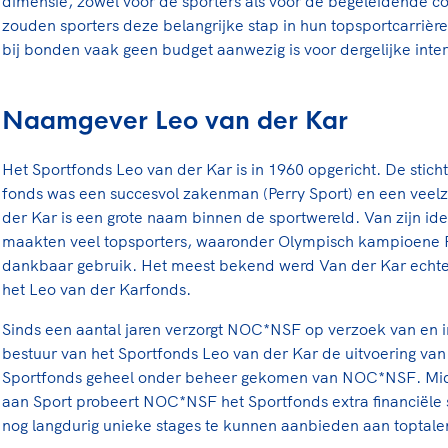
dimensie, zowel voor de sporters als voor de begeleidende c
zouden sporters deze belangrijke stap in hun topsportcarriè
bij bonden vaak geen budget aanwezig is voor dergelijke inter
Naamgever Leo van der Kar
Het Sportfonds Leo van der Kar is in 1960 opgericht. De stic
fonds was een succesvol zakenman (Perry Sport) en een veelz
der Kar is een grote naam binnen de sportwereld. Van zijn ide
maakten veel topsporters, waaronder Olympisch kampioene 
dankbaar gebruik. Het meest bekend werd Van der Kar echter
het Leo van der Karfonds.
Sinds een aantal jaren verzorgt NOC*NSF op verzoek van en 
bestuur van het Sportfonds Leo van der Kar de uitvoering van
Sportfonds geheel onder beheer gekomen van NOC*NSF. Midd
aan Sport probeert NOC*NSF het Sportfonds extra financiële 
nog langdurig unieke stages te kunnen aanbieden aan toptale