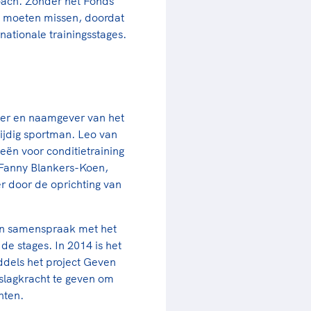
oach. Zonder het Fonds
re moeten missen, doordat
nationale trainingsstages.
hter en naamgever van het
ijdig sportman. Leo van
eën voor conditietraining
Fanny Blankers-Koen,
 door de oprichting van
in samenspraak met het
 de stages.
In 2014 is het
els het project Geven
slagkracht te geven om
nten.