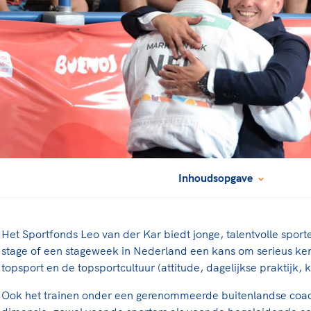
rt
Lees ve
je 
van
Le
kader
Inhoudsopgave
Het Sportfonds Leo van der Kar biedt jonge, talentvolle sport
stage of een stageweek in Nederland een kans om serieus ke
topsport en de topsportcultuur (attitude, dagelijkse praktijk,
Ook het trainen onder een gerenommeerde buitenlandse coac