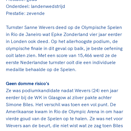
Clubondersteuning
Sport verenigt. Op sportclubs, pleintjes, tijdens
De TeamNL Academie
Onderdeel: landenwedstrijd
een rondje fietsen, door samen te skaten of naar
Beroepskrachten
Prestatie: zevende
de sportschool te gaan. Door samen te juichen
De TeamNL Academie biedt een leer- en
voor Sifan Hassan, Rico Verhoeven, Diede de
ontwikkelprogramma voor de volgende functies
Samen voor een veilige
Turnster Sanne Wevers deed op de Olympische Spelen
Groot en het Nederlands Elftal. Of met trots te
binnen TeamNL programma's: experts, coaches,
in Rio de Janeiro wat Epke Zonderland vier jaar eerder
sportomgeving
genieten van de karatewedstrijd van je dochter,
bestuurders, (technisch) directeuren, managers en
in Londen ook deed. Op het allerhoogste podium, de
de halve marathon van je moeder of de
toekomstig kader.
olympische finale in dit geval op balk, je beste oefening
Voor welk gedrag staat de club? Wat mag wel
hockeywedstrijd van je buurjongen.
ooit laten zien. Met een score van 15,466 werd ze de
langs de lijn, in de kleedkamer, kantine en online?
Lees verder
eerste Nederlandse turnster ooit die een individuele
Lees verder
En wat mag vooral niet? Een gedragscode geeft
medaille behaalde op de Spelen.
hier richting aan en is dus een belangrijk
onderdeel van het clubbeleid rondom gewenst en
Geen domme risico's
ongewenst gedrag.
Ze was podiumkandidate nadat Wevers (24) een jaar
eerder bij de WK in Glasgow al zilver pakte achter
Lees verder
Simone Biles. Het verschil was toen een vol punt. De
Amerikaanse kwam in Rio de Olympic Arena in om haar
vierde goud van de Spelen op te halen. Ze was net voor
Wevers aan de beurt, die niet wist wat ze zag toen Biles