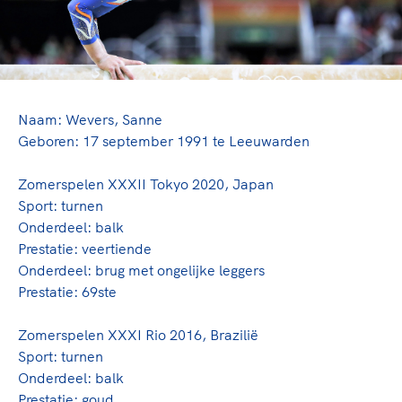
TeamNL Academie Kalender
Veilige en integere sport
Sportonderzoek
Diversiteit en inclusie
Sportakkoord II
Gezonde sportomgeving
Kennisaanbod TeamNL Experts
Duurzaamheid
TeamNL Sport Science Centre
Bekwaam sportkader
Naam: Wevers, Sanne
Game Changer
Geboren: 17 september 1991 te Leeuwarden
Vitale clubs en bestuurlijk kader
TeamNL kids
Olympische Spelen LA28
Olympische geschiedenis
Zomerspelen XXXII Tokyo 2020, Japan
Paralympische Spelen LA28
Sport: turnen
Sportmatch
Europese Spelen Istanbul 2027
Onderdeel: balk
Clubacties
Nieuwspagina
Prestatie: veertiende
Handboek Wet- en Regelgeving
Columns
Onderdeel: brug met ongelijke leggers
Topsportbeleid
Opleidingen en trainingen
Prestatie: 69ste
Topsportfinanciering
Maatschappelijke waarde topsport
Zomerspelen XXXI Rio 2016, Brazilië
High5 Stappenplan
Top teamsportcompetities
Sport: turnen
Sport gaat niet vanzelf
Ruimte voor sport
Onderdeel: balk
Prestatie: goud