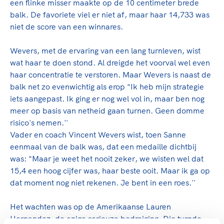
een flinke misser maakte op de 10 centimeter brede
balk. De favoriete viel er niet af, maar haar 14,733 was
niet de score van een winnares.
Wevers, met de ervaring van een lang turnleven, wist
wat haar te doen stond. Al dreigde het voorval wel even
haar concentratie te verstoren. Maar Wevers is naast de
balk net zo evenwichtig als erop "Ik heb mijn strategie
iets aangepast. Ik ging er nog wel vol in, maar ben nog
meer op basis van netheid gaan turnen. Geen domme
risico's nemen.''
Vader en coach Vincent Wevers wist, toen Sanne
eenmaal van de balk was, dat een medaille dichtbij
was: "Maar je weet het nooit zeker, we wisten wel dat
15,4 een hoog cijfer was, haar beste ooit. Maar ik ga op
dat moment nog niet rekenen. Je bent in een roes.''
Het wachten was op de Amerikaanse Lauren
Hernandez, de enige serieuze bedreiging. Die turnde