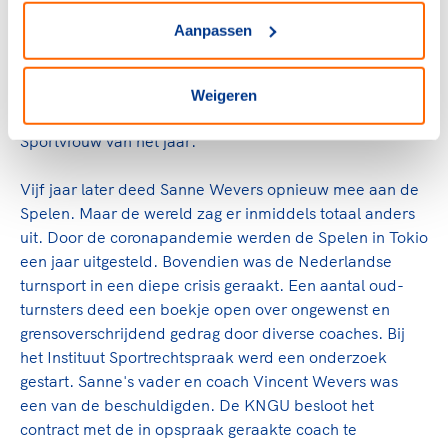
kikker.
Aanpassen
Dankzij deze prestatie mocht ze tijdens de
sluitingsceremonie van de Spelen de Nederlandse vlag
Weigeren
het stadion indragen en werd ze later gekozen tot
Sportvrouw van het jaar.
Vijf jaar later deed Sanne Wevers opnieuw mee aan de
Spelen. Maar de wereld zag er inmiddels totaal anders
uit. Door de coronapandemie werden de Spelen in Tokio
een jaar uitgesteld. Bovendien was de Nederlandse
turnsport in een diepe crisis geraakt. Een aantal oud-
turnsters deed een boekje open over
ongewenst en
grensoverschrijdend gedrag door diverse coaches. Bij
het Instituut Sportrechtspraak werd een onderzoek
gestart. Sanne's vader en coach
Vincent Wevers was
een van de beschuldigden. D
e KNGU besloot het
contract met de in opspraak geraakte coach te